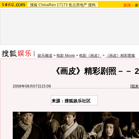
搜狐
ChinaRen
17173
焦点房地产
搜狗
新闻
-
体
娱乐频道
>
电影 Movie
>
电影《画皮》
>
《画皮》精彩图集
《画皮》精彩剧照－－ 2
2008年08月07日15:09
[
我来
来源：搜狐娱乐社区