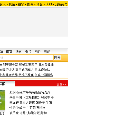
女人
-
视频
-
播客
-
邮件
-
博客
-
BBS
-
我说两句
闻
网页
博客
音乐
图片
说吧
长
邓玉娇失踪
朝鲜军事演习
日本兵赎罪
改温总讲话
夏日减肥秘方
日本瘦脸法
中共卧底结局
慈禧不快乐
侵略中国报告
更多>>
·
坚明
|
张峻宁牛萌萌激情写真惹
·
来自中国
|
《五星饭店》张峻宁 牛
·
李亦轩
|
五星大饭店 张峻宁 牛萌
·
快乐
|
张峻宁 牛萌萌 曹曦文
·
歌手魔
|
这是“演唱会”还是“演
上学