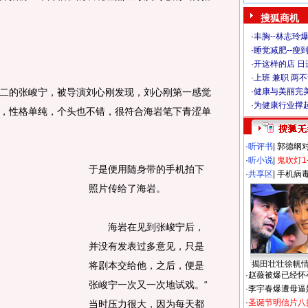
搜狐商机
·
丰胸--林志玲
·
睡觉减肥--瘦到
·
开这样的店 日进
·
上班 兼职 两
的张峻宁，被导演刘心刚发现，刘心刚第一感觉
·
健康与美丽完
·
为健康行业撑
，性格单纯，个头也不错，很符合海岩笔下青涩单
·
听评书
|
郭德纲
·
听小说
|
鬼吹灯1
于是便用随身带的手机拍下
·
共享区
|
手机病
照片传给了海岩。
海岩在见到张峻宁后，
并没有发表过多意见，只是
揭田壮壮徐帆
将剧本交给他，之后，便是
·
赵薇被爆已经怀
张峻宁一次又一次地试戏。“
·
李宇春爆遭母逼
·
圣诞节明信片八
当时压力很大，因为每天都