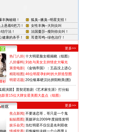
更多>>
热门八卦
|
十大明星脸女模揭晓（组图）
八卦爆料
|
刘欢与美女主持情史大曝光
第壹电影
|
《金钱帝国》：王晶没上进心
精彩组图
|
46位明星孕妇时的大胆造型图
明星话题
|
20位银幕硬汉比拼阳刚美(图)
撞衫
狐观演团】普契尼歌剧《艺术家生涯》打分贴
电影里15位大牌女星美图大盘点（组图）
更多>>
焦点新闻
|
不要迷恋哥，哥只是一个鬼
贴贴图图
|
英媒评出2009年度搞怪发明
娱乐旮旯
|
当红明星不仅仅是名利双收
情感世界
|
后悔嫁给这样一个山西男人