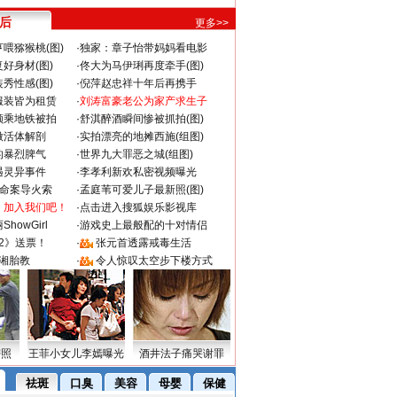
 后
更多>>
喂猕猴桃(图)
·
独家：章子怡带妈妈看电影
好身材(图)
·
佟大为马伊琍再度牵手(图)
秀性感(图)
·
倪萍赵忠祥十年后再携手
服装皆为租赁
·
刘涛富豪老公为家产求生子
颜乘地铁被拍
·
舒淇醉酒瞬间惨被抓拍(图)
做活体解剖
·
实拍漂亮的地摊西施(组图)
的暴烈脾气
·
世界九大罪恶之城(组图)
遇灵异事件
·
李孝利新欢私密视频曝光
成命案导火索
·
孟庭苇可爱儿子最新照(图)
：加入我们吧！
·
点击进入搜狐娱乐影视库
howGirl
·
游戏史上最般配的十对情侣
2》送票！
·
张元首透露戒毒生活
湘胎教
·
令人惊叹太空步下楼方式
密照
王菲小女儿李嫣曝光
酒井法子痛哭谢罪