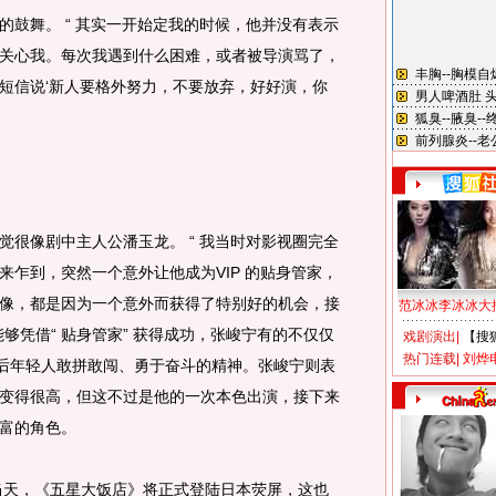
舞。 “ 其实一开始定我的时候，他并没有表示
关心我。每次我遇到什么困难，或者被导演骂了，
短信说‘新人要格外努力，不要放弃，好好演，你
像剧中主人公潘玉龙。 “ 我当时对影视圈完全
来乍到，突然一个意外让他成为VIP 的贴身管家，
像，都是因为一个意外而获得了特别好的机会，接
范冰冰李冰冰大
够凭借“ 贴身管家” 获得成功，张峻宁有的不仅仅
戏剧演出
|
【搜
热门连载
|
刘烨
 后年轻人敢拼敢闯、勇于奋斗的精神。张峻宁则表
变得很高，但这不过是他的一次本色出演，接下来
富的角色。
当天，《五星大饭店》将正式登陆日本荧屏，这也