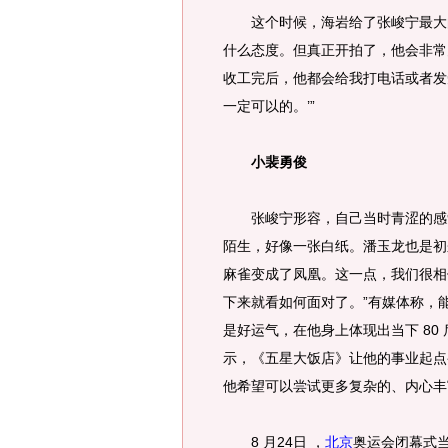
这个时候，海岩给了张峻宁最大的鼓
什么态度。但真正开拍了，他会非常
收工完后，他都会给我打电话或者发
一定可以的。’”
小裴勇俊
张峻宁形容，自己当时青涩的感觉很
陌生，好像一张白纸。潘玉龙也是初
麻雀变成了凤凰。这一点，我们很相
下来就看如何面对了。”有媒体称，能
是好运气，在他身上体现出当下 80
示，《五星大饭店》让他的事业起点
他希望可以尝试更多复杂的、内心丰
8 月24日 ，
北京
奥运会闭幕式