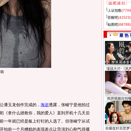
说 吧 排 行
上证指数
(7744
苏醒吧
(41523)
贴图吧
(68789)
最 热 
谍战大片-《风
萌萌
闺房视频自拍
公潘玉龙创作完成的，
海岩
透露，张峻宁是他拍过
初《拿什么拯救你，我的爱人》直到开机十几天后
前一年就已经是板上钉钉的人选了。但张峻宁从试
自爆捉奸后恶梦
开拍前一个月糟糕的表现差点让导演刘心刚气得撂