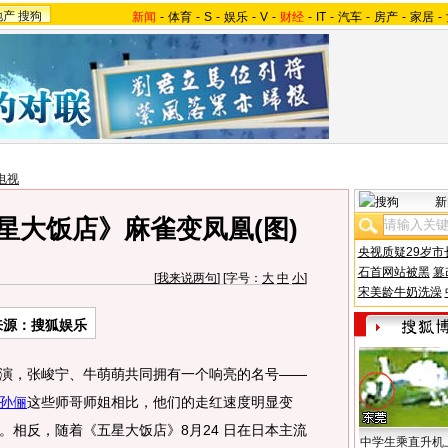
地产
搜狗
新闻
-
体育
-
S
-
娱乐
-
V
-
财经
-
IT
-
汽车
-
房产
-
家居
-
电视
新
星大饭店》麻雀变凤凰(图)
央视质疑29岁市
石首网站被黑
篡
[
我来说两句
] [字号：
大
中
小
]
宋美龄牛奶洗澡
来源：搜狐娱乐
，张峻宁、牛萌萌共同拥有一个响亮的名号——
孙俪
这些师哥师姐相比，他们的走红速度明显变
。相反，随着《五星大饭店》8月24 日在日本主流
中学生乘直升机