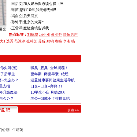
·
田启文
|
加入娱乐圈必读心得（三
·
谢苗
|
息影10年,我无怨无悔!!
·
冯自立
|
后天回京
·
孙铭宇
|
北京的大雾~
·
王雪洋
|
魔镜魔镜告诉我
曝光
热点标签：
刘德华
冯小刚
蔡少芬
快乐男声
大s
选秀
范冰冰
张柏芝
苏醒
郑钧
春晚
李湘
搞
你尖叫(图)
·
狐臭--腋臭--全球揭秘！
毁了后半生
·
更年期--卵巢早衰--绝经
--怎么办？
·
涵盖健康要闻健康生活导航
明星支招
·
口臭--口臭--拜拜了!
罩杯升级魔法
·
10平米小店 月赚20万
-怎么办？
·
老公--烟戒不了排排毒吧
说 吧
更多>>
刘心刚
|
牛萌萌