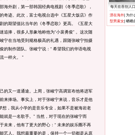
部海外剧，第一部韩国经典电视剧《冬季恋歌》，
每天在吞别人
的奇迹。此次，富士电视台选中《五星大饭店》作
漂在海外
|
为什
型男索女
|
晒晒
剧的期望值比当年的《冬季恋歌》更高。《五星大
迷追捧，很多人形象地称他为“小裴勇俊” 。这次随
峻宁在当地受到规格极高的礼遇，跟随张峻宁拍摄
俊的制作团队。张峻宁说：“ 希望我们的华语电视
一样火。 ”
的又一道通途。上周，张峻宁高调宣布他将进军
前来捧场。事实上，对于张峻宁来说，音乐才是他
的梦想，我从小学的是音乐专业，如果不是被海岩老
能就是一名歌手。” 当然，对于现在的张峻宁而
于未来，他有了更大的野心：“ 未来的娱乐圈不再
能艺人。我想最重要的是，保持一个一切都是从原