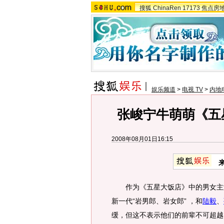
搜狐
ChinaRen
17173
焦点房
娱乐频道
>
电视 TV
>
内地
张峻宁牛萌萌《五
2008年08月01日16:15
作为《五星大饭店》中的男女主演
新一代“岩男郎、岩女郎” ，和
陆毅
、
缓，但这不表示他们的前辈不可超越