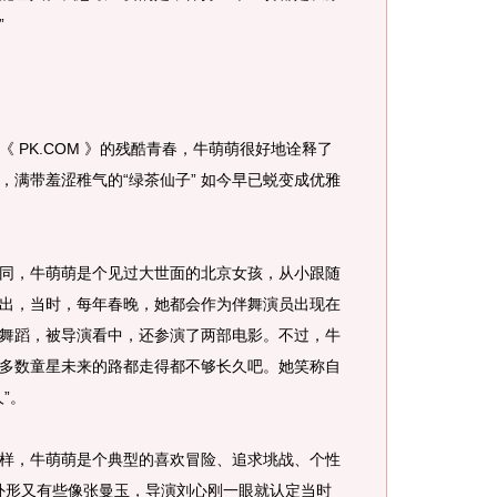
”
PK.COM 》的残酷青春，牛萌萌很好地诠释了
，满带羞涩稚气的“绿茶仙子” 如今早已蜕变成优雅
，牛萌萌是个见过大世面的北京女孩，从小跟随
出，当时，每年春晚，她都会作为伴舞演员出现在
舞蹈，被导演看中，还参演了两部电影。不过，牛
多数童星未来的路都走得都不够长久吧。她笑称自
”。
，牛萌萌是个典型的喜欢冒险、追求垗战、个性
，外形又有些像张曼玉，导演刘心刚一眼就认定当时