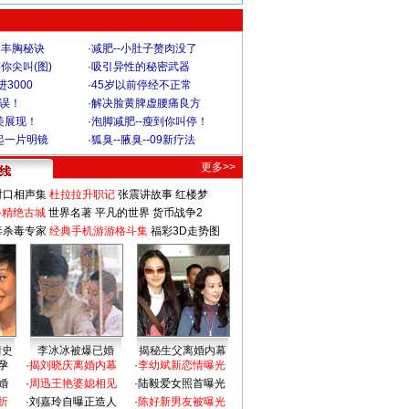
爆丰胸秘诀
·
减肥--小肚子赘肉没了
你尖叫(图)
·
吸引异性的秘密武器
3000
·
45岁以前停经不正常
不误！
·
解决脸黄脾虚腰痛良方
美展现！
·
泡脚减肥--瘦到你叫停！
起一片明镜
·
狐臭--腋臭--09新疗法
更多>>
对口相声集
杜拉拉升职记
张震讲故事
红楼梦
-精绝古城
世界名著
平凡的世界
货币战争2
毒杀毒专家
经典手机游游格斗集
福彩3D走势图
情史
李冰冰被爆已婚
揭秘生父离婚内幕
孕
·
揭刘晓庆离婚内幕
·
李幼斌新恋情曝光
婚
·
周迅王艳婆媳相见
·
陆毅爱女照首曝光
折
·
刘嘉玲自曝正造人
·
陈好新男友被曝光