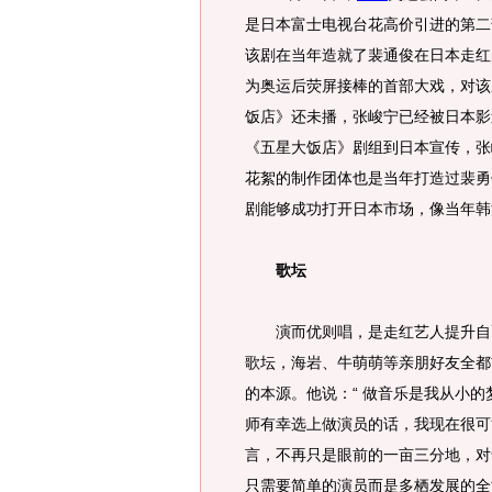
是日本富士电视台花高价引进的第二
该剧在当年造就了裴通俊在日本走红
为奥运后荧屏接棒的首部大戏，对该
饭店》还未播，张峻宁已经被日本影
《五星大饭店》剧组到日本宣传，张
花絮的制作团体也是当年打造过裴勇
剧能够成功打开日本市场，像当年韩流
歌坛
演而优则唱，是走红艺人提升自己
歌坛，海岩、牛萌萌等亲朋好友全都
的本源。他说：“ 做音乐是我从小
师有幸选上做演员的话，我现在很可
言，不再只是眼前的一亩三分地，对
只需要简单的演员而是多栖发展的全