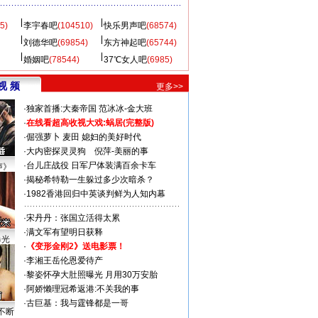
5)
李宇春吧
(104510)
快乐男声吧
(68574)
刘德华吧
(69854)
东方神起吧
(65744)
婚姻吧
(78544)
37℃女人吧
(6985)
视 频
更多>>
·
独家首播:大秦帝国
范冰冰-金大班
·
在线看超高收视大戏:
蜗居(完整版)
·
倔强萝卜
麦田
媳妇的美好时代
·
大内密探灵灵狗
倪萍-美丽的事
·
台儿庄战役 日军尸体装满百余卡车
声》
·
揭秘希特勒一生躲过多少次暗杀？
·
1982香港回归中英谈判鲜为人知内幕
·
宋丹丹：张国立活得太累
·
满文军有望明日获释
曝光
·
《变形金刚2》送电影票！
·
李湘王岳伦恩爱待产
·
黎姿怀孕大肚照曝光 月用30万安胎
·
阿娇懒理冠希返港:不关我的事
·
古巨基：我与霆锋都是一哥
不断