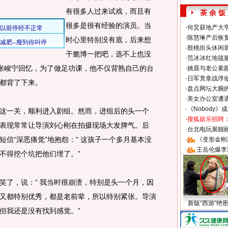
有很多人过来试戏，而且有
茶 余 饭
很多是很有经验的演员。当
·
何炅获地产大亨
·
陈慧琳产后恢复
时心里特别没有底，后来想
·
殷桃街头休闲装
干脆博一把吧，选不上也没
·
范冰冰红地毯
 张峻宁回忆，为了做足功课，他不仅背熟自己的台
·
姚晨与老公素
·
日军竟拿战俘
都背了下来。
·
盘点网坛大腕
·
美女办公室遭
·
《Nobody》
一关，顺利进入剧组。然而，进组后的头一个
·
搜狐娱乐招聘
表现常常让导演刘心刚在拍摄现场大发脾气。后
·
台北电玩展靓丽S
信“深恶痛觉”地抱怨：“ 这孩子一个多月基本没
·
《变形金刚
·
王岳伦爆李
不得挖个坑把他们埋了。”
了，说：“ 我当时很崩溃，特别是头一个月，因
又都特别优秀，都是老前辈，所以特别紧张。导演
新版“西游”绝
但我还是没有找到感觉。”