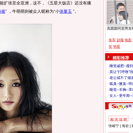
能扩张至全亚洲，这不，《五星大饭店》还没有播
勇俊
” ，牛萌萌则被众人昵称为“小
张曼玉
”。
高圆圆同居男友
朱军
赵薇
电影
笑
明星
精彩推荐
·
睡觉减肥--瘦到
·
莫让“打呼噜”
·
老公戒不了烟酒
·
狐臭--腋臭--
·
睡觉--丰胸--
·
女人--更年期-
相 关 说 吧
张峻宁
|
海岩
|