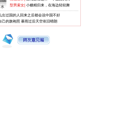
型男索女
|
小糖精归来，在海边轻轻舞
口水
么出过国的人回来之后都会说中国不好
自己的旗袍照
暴雨过后天空依旧晴朗