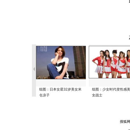
组图：日本女星32岁美女米
组图：少女时代变性感
仓凉子
女战士