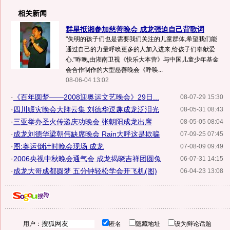
相关新闻
群星抵湘参加慈善晚会 成龙强迫自己背歌词
"失明的孩子们也是需要我们关注的儿童群体,希望我们能
通过自己的力量呼唤更多的人加入进来,给孩子们奉献爱
心."昨晚,由湖南卫视《快乐大本营》与中国儿童少年基金
会合作制作的大型慈善晚会《呼唤...
08-06-04 13:02
·
《百年圆梦——2008迎奥运文艺晚会》29日...
08-07-29 15:30
·
四川赈灾晚会大牌云集 刘德华逗趣成龙泛泪光
08-05-31 08:43
·
三亚举办圣火传递庆功晚会 张朝阳成龙出席
08-05-05 08:04
·
成龙刘德华梁朝伟缺席晚会 Rain大呼这是欺骗
07-09-25 07:45
·
图:奥运倒计时晚会现场 成龙
07-08-09 09:49
·
2006央视中秋晚会通气会 成龙揭晓吉祥团圆兔
06-07-31 14:15
·
成龙大哥成都圆梦 五分钟轻松学会开飞机(图)
06-04-23 13:08
用户：
匿名
隐藏地址
设为辩论话题