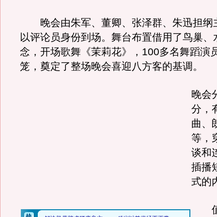
晚会由朱军、董卿、张泽群、朱迅担纲
以评论员身份到场。舞台布置借用了鸟巢、
念，开场歌舞《茉莉花》，100多名舞蹈演
笼，奠定了整场晚会喜迎八方客的基调。
晚会
分，
曲、
等，
谈和
插播
式的
值