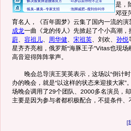
是，
邓亚
育名人，《百年圆梦》云集了国内一流的演
成龙
一曲《龙的传人》先掀起了个小高潮，
蔚
、
容祖儿
、
周华健
、
宋祖英
、刘欢、
孙悦
星齐齐亮相，俄罗斯“海豚王子”Vitas也现
高音迎得阵阵掌声。
晚会总导演王芙英表示，这场以“倒计时1
办的晚会，就是“以这样的状态来迎接大家”
场晚会调用了29个团队、2000多名演员，
主要是因为参与者都积极配合，不提条件、
[