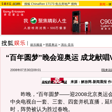
搜狐
ChinaRen
17173
焦点房地产
搜狗
新闻
-
体
娱乐频道
>
明星奥运
>
演出·音乐
“百年圆梦”晚会迎奥运 成龙献唱V
2008年07月30日09:01
[
我来说
来源：解放网-新闻晨报 
昨晚，“百年圆梦——迎2008北京奥运会
中央电视台一套、三套、四套并机直播，延
时，阵势被认为胜过春晚。