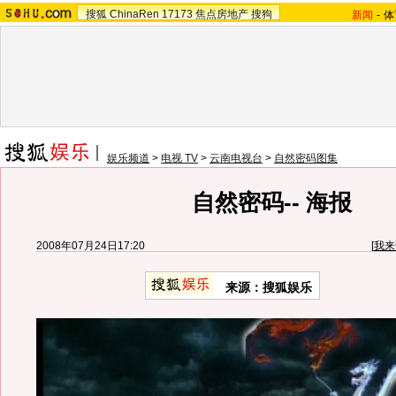
搜狐
ChinaRen
17173
焦点房地产
搜狗
新闻
-
体
娱乐频道
>
电视 TV
>
云南电视台
>
自然密码图集
自然密码-- 海报
2008年07月24日17:20
[
我来
来源：搜狐娱乐