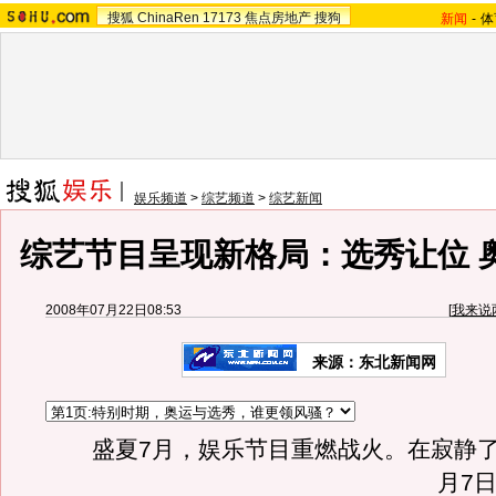
搜狐
ChinaRen
17173
焦点房地产
搜狗
新闻
-
体
娱乐频道
>
综艺频道
>
综艺新闻
综艺节目呈现新格局：选秀让位 奥
2008年07月22日08:53
[
我来说
来源：东北新闻网
盛夏7月，娱乐节目重燃战火。
在寂静
月7