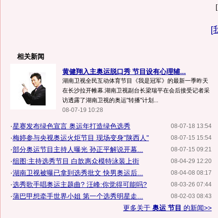
[
[
相关新闻
黄健翔入主奥运脱口秀 节目设有心理辅...
湖南卫视全民互动体育节目《我是冠军》的最新一季昨天
在长沙拉开帷幕.湖南卫视副台长梁瑞平在会后接受记者采
访透露了湖南卫视的奥运"转播"计划...
08-07-19 10:28
·
星赛发布绿色宣言 奥运年打造绿色选秀
08-07-18 13:54
·
梅婷参与央视奥运火炬节目 现场变身"陕西人"
08-07-15 15:54
·
部分奥运节目主持人曝光 孙正平解说开幕...
08-07-15 09:21
·
组图:主持选秀节目 白歆惠众模特泳装上街
08-04-29 12:20
·
湖南卫视被曝已拿到选秀批文 快男奥运后...
08-04-08 08:17
·
选秀歌手唱奥运主题曲? 汪峰:你觉得可能吗?
08-03-26 07:44
·
蒲巴甲想牵手世界小姐 第一个选秀明星走...
08-02-03 08:43
更多关于
奥运 节目
的新闻>>