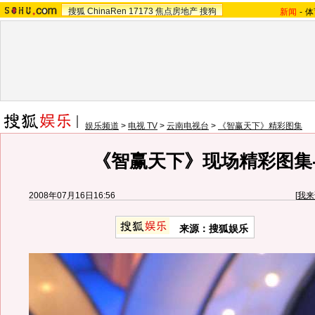
搜狐
ChinaRen
17173
焦点房地产
搜狗
新闻
-
体
娱乐频道
>
电视 TV
>
云南电视台
>
《智赢天下》精彩图集
《智赢天下》现场精彩图集--
2008年07月16日16:56
[
我来
来源：搜狐娱乐