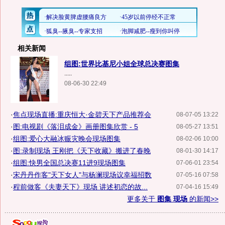
相关新闻
组图:世界比基尼小姐全球总决赛图集
.....
08-06-30 22:49
·
焦点现场直播:重庆恒大·金碧天下产品推荐会
08-07-05 13:22
·
图:电视剧《落泪成金》画册图集欣赏 - 5
08-05-27 13:51
·
组图:爱心大融冰赈灾晚会现场图集
08-02-06 10:00
·
图:录制现场 王刚把《天下收藏》搬进了春晚
08-01-30 14:17
·
组图:快男全国总决赛11进9现场图集
07-06-01 23:54
·
宋丹丹作客"天下女人"与杨澜现场议幸福招数
07-05-16 07:58
·
程前做客《夫妻天下》现场 讲述初恋的故...
07-04-16 15:49
更多关于
图集 现场
的新闻>>