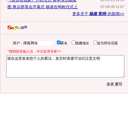
·
《奥运在我家》开机仪式 客串演员杨凌
08-01-23 14:26
·
图:奥运群英会开幕式 杨凌在鸣枪仪式上
07-09-30 11:07
更多关于
杨凌 彩排
的新闻>>
用户：
匿名
隐藏地址
设为辩论话题
*搜狗拼音输入法，中文处理专家>>