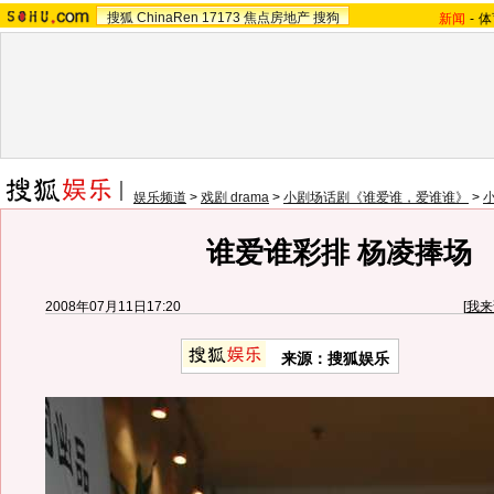
搜狐
ChinaRen
17173
焦点房地产
搜狗
新闻
-
体
娱乐频道
>
戏剧 drama
>
小剧场话剧《谁爱谁，爱谁谁》
>
谁爱谁彩排 杨凌捧场
2008年07月11日17:20
[
我来
来源：搜狐娱乐