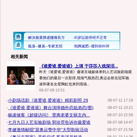
相关新闻
《谁爱谁,爱谁谁》上演 于莎莎入戏深泪...
昨天《谁爱谁,爱谁谁》邀请京城媒体来到人艺试验剧场观
看他们的最后一次彩排,现场气氛热烈,奥运会射击冠军杨
凌和著名女星陶虹也来到现场...
08-07-09 13:51
·
小剧场话剧《谁爱谁,爱谁谁》精彩剧照 29
08-07-11 17:18
·
《谁爱谁,爱谁谁》舞台演绎婚外恋姐弟恋(图)
08-07-11 10:21
·
杨凌做客《超级访问》 贤惠老婆文丽主内...
08-07-10 22:59
·
七月九日人艺实验剧场 郭珍霓告诉你最爱谁
08-07-08 14:47
·
李健激情献唱"迎奥运赞中华"大型歌咏活动
08-07-07 21:58