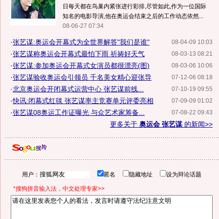
日每天都在鸟巢内紧张进行彩排,尽管如此,作为一位国际
知名的电影导演,他在奥运会结束之后的工作动态依然...
08-06-27 07:34
·
张艺谋:奥运会开幕式为全世界解答"我们是谁"
08-04-09 10:03
·
张艺谋称奥运会开幕式最怕下雨 祈祷好天气
08-03-13 08:21
·
张艺谋:参加奥运会开幕式女演员都很漂亮(图)
08-03-06 10:06
·
张艺谋验收奥运会引领员 千名美女精心迎张导
07-12-06 08:18
·
北京奥运会开闭幕式运营中心 张艺谋前线...
07-10-19 09:55
·
快讯:闭幕式红毯 张艺谋率主竞赛单元评委亮相
07-09-09 01:02
·
张艺谋08奥运工作证曝光 与众艺术家筹备...
07-08-22 09:43
更多关于
奥运会 张艺谋
的新闻>>
用户：
匿名
隐藏地址
设为辩论话题
*搜狗拼音输入法，中文处理专家>>