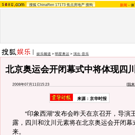
搜狐
ChinaRen
17173
焦点房地产
搜狗
新闻
-
体
娱乐频道
>
明星奥运
>
演出·音乐
北京奥运会开闭幕式中将体现四
2008年07月11日15:23
[
我来
来源：京华时报
“印象西湖”发布会昨天在京召开，导演
露，四川和汶川元素将在北京奥运会开闭幕
来。