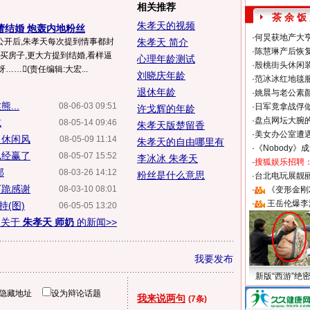
相关推荐
茶 余 饭
朱孝天的视频
蕾结婚 炮轰内地粉丝
·
何炅获地产大亨
公开后,朱孝天每次提到情事都封
朱孝天 简介
·
陈慧琳产后恢复
友买房子,更大方提到结婚,看样逼
心理年龄测试
·
殷桃街头休闲装
…(责任编辑:大宏...
刘晓庆年龄
·
范冰冰红地毯
退休年龄
·
姚晨与老公素
...
08-06-03 09:51
·
日军竟拿战俘
许戈辉的年龄
·
盘点网坛大腕
减
08-05-14 09:46
朱孝天版楚留香
·
美女办公室遭
尚休闲风
08-05-09 11:14
朱孝天的自由哪里有
·
《Nobody》
已经赢了
08-05-07 15:52
李冰冰 朱孝天
·
搜狐娱乐招聘
部
08-03-26 14:12
粉丝是什么意思
·
台北电玩展靓丽S
下跪感谢
08-03-10 08:01
·
《变形金刚
·
王岳伦爆李
(图)
06-05-05 13:20
多关于
朱孝天 师奶
的新闻>>
我要发布
新版“西游”绝
隐藏地址
设为辩论话题
我来说两句
(7条)