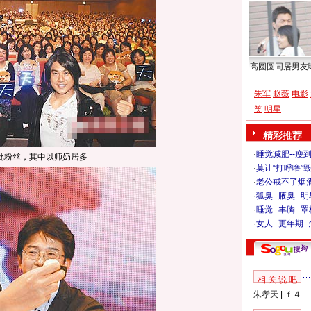
高圆圆同居男友
朱军
赵薇
电影
笑
明星
精彩推荐
·
睡觉减肥--瘦到
批粉丝，其中以师奶居多
·
莫让“打呼噜”
·
老公戒不了烟酒
·
狐臭--腋臭--
·
睡觉--丰胸--
·
女人--更年期-
相 关 说 吧
朱孝天
|
ｆ４