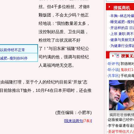
丝。但4千多位粉丝、才做8
搜狐商机
颗饭团，不会太少吗？他正
·
丰胸--林志玲
·
睡觉减肥--瘦到
经地说：“我怕数量若太多，
·
开这样的店 日进
没控制好品质、卫生问题，
·
上班 兼职 两
粉丝吃了出状况就不好
·
健康与美丽完
·
为健康行业撑
了！”与旧东家“福隆”经纪公
司约满的他，强调与前经纪
·
听评书
|
郭德纲
人葛福鸿绝无交恶。
·
听小说
|
鬼吹灯1
·
共享区
|
手机病
福隆打理，至于个人的经纪约目前采“开放”态
会目前除推出T恤外，10月F4在日本开唱时，还会推
(责任编辑：小肥羊)
揭田壮壮徐帆
·
赵薇被爆已经怀
[
我来说两句
(7条)
]
·
李宇春爆遭母逼
·
圣诞节明信片八