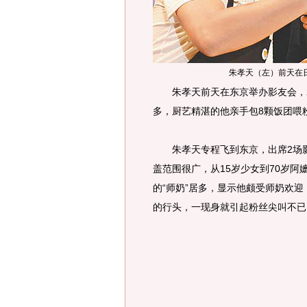
朱孝天（左）前天在
朱孝天前天在东京举办影友会，2
多，厨艺精湛的他亲手包8颗饭团喂
朱孝天专程飞到东京，出席2场影
盖范围很广，从15岁少女到70岁阿
的“师奶”居多，显示他颇受师奶欢迎，日
的行头，一现身就引起粉丝尖叫不已