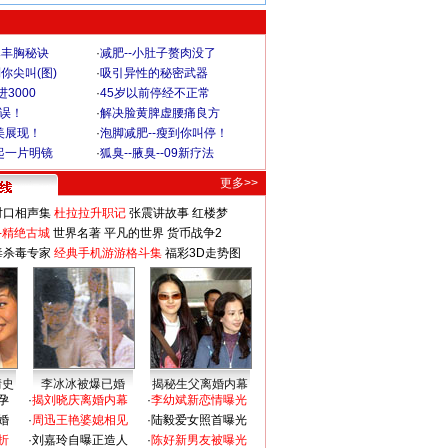
爆丰胸秘诀
·
减肥--小肚子赘肉没了
你尖叫(图)
·
吸引异性的秘密武器
3000
·
45岁以前停经不正常
不误！
·
解决脸黄脾虚腰痛良方
美展现！
·
泡脚减肥--瘦到你叫停！
起一片明镜
·
狐臭--腋臭--09新疗法
更多>>
对口相声集
杜拉拉升职记
张震讲故事
红楼梦
-精绝古城
世界名著
平凡的世界
货币战争2
毒杀毒专家
经典手机游游格斗集
福彩3D走势图
情史
李冰冰被爆已婚
揭秘生父离婚内幕
孕
·
揭刘晓庆离婚内幕
·
李幼斌新恋情曝光
婚
·
周迅王艳婆媳相见
·
陆毅爱女照首曝光
折
·
刘嘉玲自曝正造人
·
陈好新男友被曝光