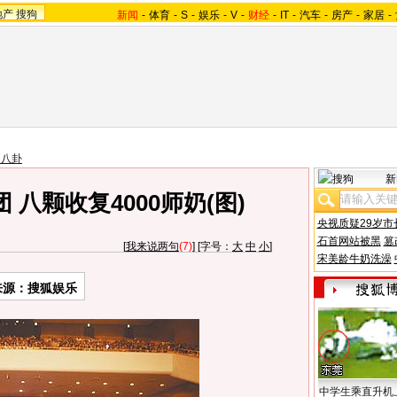
地产
搜狗
新闻
-
体育
-
S
-
娱乐
-
V
-
财经
-
IT
-
汽车
-
房产
-
家居
-
台八卦
新
八颗收复4000师奶(图)
央视质疑29岁市
石首网站被黑
篡
[
我来说两句
(7)
] [字号：
大
中
小
]
宋美龄牛奶洗澡
来源：搜狐娱乐
中学生乘直升机