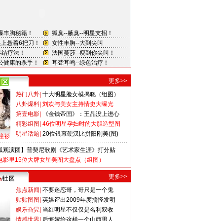
更多>>
热门八卦
|
十大明星脸女模揭晓（组图）
八卦爆料
|
刘欢与美女主持情史大曝光
第壹电影
|
《金钱帝国》：王晶没上进心
精彩组图
|
46位明星孕妇时的大胆造型图
明星话题
|
20位银幕硬汉比拼阳刚美(图)
撞衫
狐观演团】普契尼歌剧《艺术家生涯》打分贴
电影里15位大牌女星美图大盘点（组图）
更多>>
焦点新闻
|
不要迷恋哥，哥只是一个鬼
贴贴图图
|
英媒评出2009年度搞怪发明
娱乐旮旯
|
当红明星不仅仅是名利双收
情感世界
|
后悔嫁给这样一个山西男人