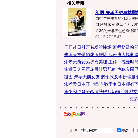
相关新闻
组图:朱孝天想与林熙
自打与林熙蕾的同居照被
口,唯独这次,默认了为女
近30的朱孝天也想有个家呀…
07-12-27 15:47
·
仔仔赴日引万名粉丝捧场 遭师奶级粉丝熊
·
朱孝天被爆拍戏很难搞 戏份遭大幅删
·
朱孝天前女热裤秀美腿 王传一感受时
·
朱孝天入围百花最佳男配角 声称入围
·
组图:朱孝天前女友 胸部只及李妍瑾腰
·
朱孝天日本开个唱 向数千名日本师奶
·
龟梨和也母子恋情获得师奶粉丝强烈支持
更
用户：
匿名