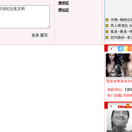
精华区
辩论区
范冰冰李冰冰大
戏剧演出
|
【搜
热门连载
|
刘烨