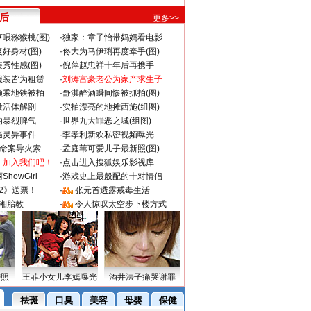
 后
更多>>
喂猕猴桃(图)
·
独家：章子怡带妈妈看电影
好身材(图)
·
佟大为马伊琍再度牵手(图)
秀性感(图)
·
倪萍赵忠祥十年后再携手
服装皆为租赁
·
刘涛富豪老公为家产求生子
颜乘地铁被拍
·
舒淇醉酒瞬间惨被抓拍(图)
做活体解剖
·
实拍漂亮的地摊西施(组图)
的暴烈脾气
·
世界九大罪恶之城(组图)
遇灵异事件
·
李孝利新欢私密视频曝光
成命案导火索
·
孟庭苇可爱儿子最新照(图)
：加入我们吧！
·
点击进入搜狐娱乐影视库
howGirl
·
游戏史上最般配的十对情侣
2》送票！
·
张元首透露戒毒生活
湘胎教
·
令人惊叹太空步下楼方式
密照
王菲小女儿李嫣曝光
酒井法子痛哭谢罪