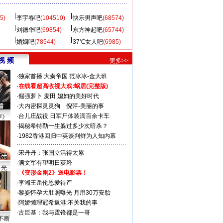
5)
李宇春吧
(104510)
快乐男声吧
(68574)
刘德华吧
(69854)
东方神起吧
(65744)
婚姻吧
(78544)
37℃女人吧
(6985)
视 频
更多>>
·
独家首播:大秦帝国
范冰冰-金大班
·
在线看超高收视大戏:
蜗居(完整版)
·
倔强萝卜
麦田
媳妇的美好时代
·
大内密探灵灵狗
倪萍-美丽的事
·
台儿庄战役 日军尸体装满百余卡车
声》
·
揭秘希特勒一生躲过多少次暗杀？
·
1982香港回归中英谈判鲜为人知内幕
·
宋丹丹：张国立活得太累
·
满文军有望明日获释
曝光
·
《变形金刚2》送电影票！
·
李湘王岳伦恩爱待产
·
黎姿怀孕大肚照曝光 月用30万安胎
·
阿娇懒理冠希返港:不关我的事
·
古巨基：我与霆锋都是一哥
不断