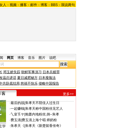
女人
-
视频
-
播客
-
邮件
-
博客
-
BBS
-
我说两句
闻
网页
博客
音乐
图片
说吧
长
邓玉娇失踪
朝鲜军事演习
日本兵赎罪
改温总讲话
夏日减肥秘方
日本瘦脸法
中共卧底结局
慈禧不快乐
侵略中国报告
更多>>
·
最后的战
|
朱孝天不陪佳人过生日
·
一起赚钱
|
朱孝天称中国粉丝见艺人
·
乀皇孓ヤ
|
炮轰内地粉丝,倒--朱孝
·
费玉清
|
费玉清上海个唱 师奶粉
·
朱孝天《
|
朱孝天《新楚留香传奇》
上学