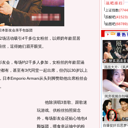
说 吧 排 行
上证指数
(7744
苏醒吧
(41523)
贴图吧
(68789)
日本影友会亲手包饭团
最 热 
场活动吸引4千多位女粉丝，以师奶年龄层居
粉丝，逗得她们眉开眼笑。
友会，每场约2千多人参加，女粉丝的年龄层涵
谍战大片-《风
嬷都有，甚至有3代同堂一起出席，但仍以30岁以上
本Emporio Armani从头到脚赞助他出席粉丝会
。
闺房视频自拍
他除演唱3首歌、跟歌迷
玩游戏、供粉丝拍照留念
外，每场影友会还贴心地包4
自爆捉奸后恶梦
颗饭团，喂食幸运抽中的粉