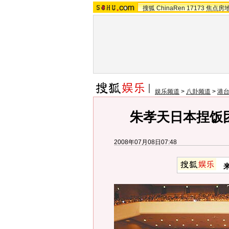
搜狐
ChinaRen
17173
焦点房
娱乐频道
>
八卦频道
>
港
朱孝天日本捏饭团 
2008年07月08日07:48