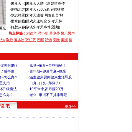
·
朱孝天《
|
朱孝天大陆《新楚留香传
·
剑指北方
|
朱孝天700万豪宅赠林熙
·
罗志祥罩
|
朱孝天遭嘘 网友直言"胖
·
雨水的眼
|
拍戏火速相恋 朱孝天林
·
好想从容
|
谈谈朱孝天事件(视频)
曝光
热点标签：
刘德华
冯小刚
蔡少芬
快乐男声
大s
选秀
范冰冰
张柏芝
苏醒
郑钧
春晚
李湘
搞
你尖叫(图)
·
狐臭--腋臭--全球揭秘！
毁了后半生
·
更年期--卵巢早衰--绝经
--怎么办？
·
涵盖健康要闻健康生活导航
明星支招
·
口臭--口臭--拜拜了!
罩杯升级魔法
·
10平米小店 月赚20万
-怎么办？
·
老公--烟戒不了排排毒吧
说 吧
更多>>