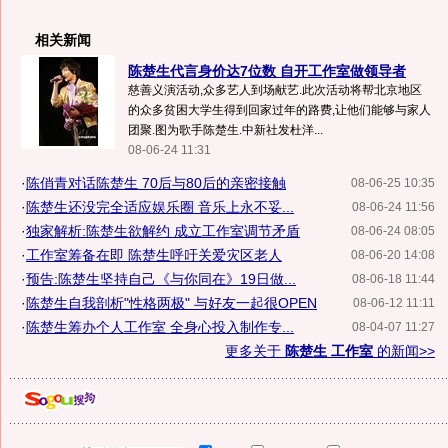
相关新闻
陈楚生代言身价达7位数 自开工作室做领导者
慈善义演活动,众多艺人到场献艺.此次活动将帮北京地区
的众多贫困大学生得到回家过年的路费,让他们能够与家人
团聚.图为歌手陈楚生.中新社发杜洋...
08-06-24 11:31
·
陈俏青对话陈楚生 70后与80后的亲密接触
08-06-25 10:35
·
陈楚生还没完全适应娱乐圈 音乐上永不妥...
08-06-24 11:56
·
独家解析:陈楚生欲解约 成立工作室调节矛盾
08-06-24 08:05
·
工作室筹备在即 陈楚生呼吁关爱灾区老人
08-06-20 14:08
·
预告:陈楚生坚持自己《与你同在》19日做...
08-06-18 11:44
·
陈楚生自我剖析"性格两极" 与好友一起很OPEN
08-06-12 11:11
·
陈楚生筹办个人工作室 全身心投入制作专...
08-04-07 11:27
更多关于
陈楚生 工作室
的新闻>>