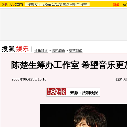
搜狐
ChinaRen
17173
焦点房地产
搜狗
新闻
-
体
娱乐频道
>
综艺频道
>
综艺新闻
陈楚生筹办工作室 希望音乐更加
2008年06月25日15:16
[
我来说
来源：法制晚报