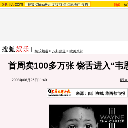
搜狐
ChinaRen
17173
焦点房地产
搜狗
新闻
-
体
娱乐频道
>
八卦频道
>
欧美八卦
首周卖100多万张 饶舌进入“韦恩
2008年06月25日11:40
[
我来
来源：四川在线-华西都市报