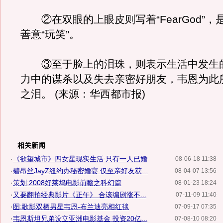
②在双眼的上眼皮则写着“FearGod”，
善意“玩笑”。
③至于脸上的泪珠，则表示生活中发生
力中的谋杀以及失去亲密好朋友，韦恩为此
之泪。 (来源：华西都市报)
相关新闻
·
《欲望城市》四女星现实生活:只有一人已婚
08-06-18 11:38
·
碧昂丝JayZ纽约办秘密婚宴 仅至亲好友获...
08-04-07 13:56
·
策划:2008好莱坞电影前瞻之科幻篇
08-01-23 18:24
·
又要翻拍经典影片《正午》 合该编剧涨不...
07-11-09 11:40
·
图:歌影双栖男星韦恩-布兰迪亮相红毯
07-09-17 07:35
·
韦恩斯坦兄弟设立亚洲电影基金 投资20亿...
07-08-10 08:20