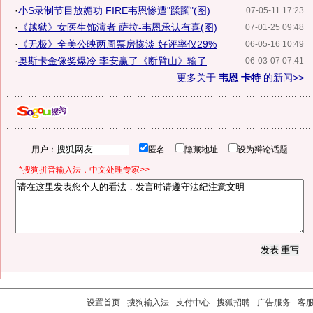
·
小S录制节目放媚功 FIRE韦恩惨遭"蹂躏"(图)
07-05-11 17:23
·
《越狱》女医生饰演者 萨拉-韦恩承认有喜(图)
07-01-25 09:48
·
《无极》全美公映两周票房惨淡 好评率仅29%
06-05-16 10:49
·
奥斯卡金像奖爆冷 李安赢了《断臂山》输了
06-03-07 07:41
更多关于
韦恩 卡特
的新闻>>
用户：
匿名
隐藏地址
设为辩论话题
*搜狗拼音输入法，中文处理专家>>
设置首页
-
搜狗输入法
-
支付中心
-
搜狐招聘
-
广告服务
-
客