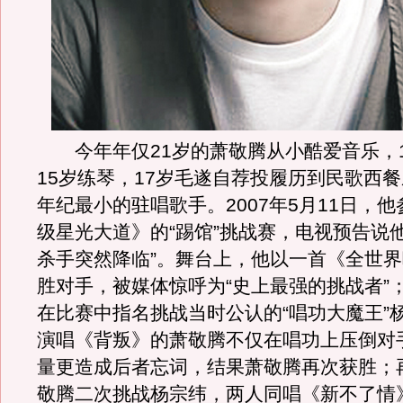
今年年仅21岁的萧敬腾从小酷爱音乐，1
15岁练琴，17岁毛遂自荐投履历到民歌西
年纪最小的驻唱歌手。2007年5月11日，
级星光大道》的“踢馆”挑战赛，电视预告说
杀手突然降临”。舞台上，他以一首《全世
胜对手，被媒体惊呼为“史上最强的挑战者”
在比赛中指名挑战当时公认的“唱功大魔王”
演唱《背叛》的萧敬腾不仅在唱功上压倒对
量更造成后者忘词，结果萧敬腾再次获胜；
敬腾二次挑战杨宗纬，两人同唱《新不了情