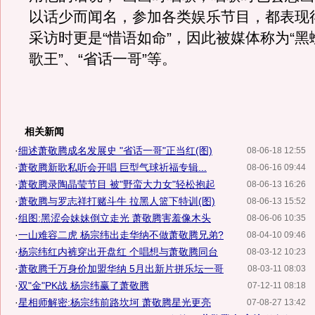
以话少而闻名，参加各类娱乐节目，都表现
采访时更是“惜语如命”，因此被媒体称为“黑蜘
歌王”、“省话一哥”等。
相关新闻
·
细述萧敬腾成名发展史 "省话一哥"正当红(图)
08-06-18 12:55
·
萧敬腾新歌私听会开唱 巨型气球祈福专辑...
08-06-16 09:44
·
萧敬腾录陶晶莹节目 被"野蛮大力女"轻松抱起
08-06-13 16:26
·
萧敬腾与罗志祥打赌斗牛 拉黑人篮下特训(图)
08-06-13 15:52
·
组图:黑涩会妹妹倒立走光 萧敬腾害羞像木头
08-06-06 10:35
·
一山难容二虎 杨宗纬出走华纳不做萧敬腾兄弟?
08-04-10 09:46
·
杨宗纬红内裤穿出开盘红 个唱想与萧敬腾同台
08-03-12 10:23
·
萧敬腾千万身价加盟华纳 5月出新片拼乐坛一哥
08-03-11 08:03
·
双"金"PK战 杨宗纬赢了萧敬腾
07-12-11 08:18
·
星相师解密:杨宗纬前路坎坷 萧敬腾星光更亮
07-08-27 13:42