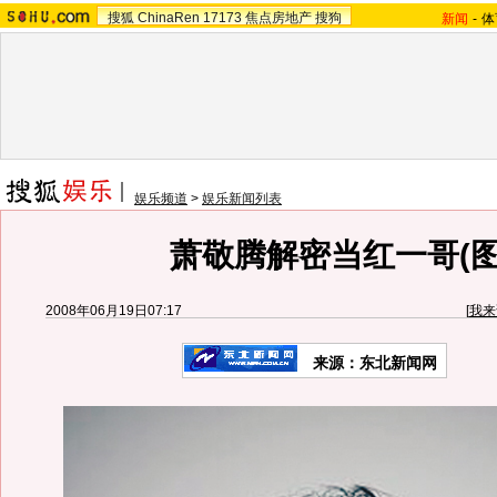
搜狐
ChinaRen
17173
焦点房地产
搜狗
新闻
-
体
娱乐频道
>
娱乐新闻列表
萧敬腾解密当红一哥(图
2008年06月19日07:17
[
我来
来源：东北新闻网