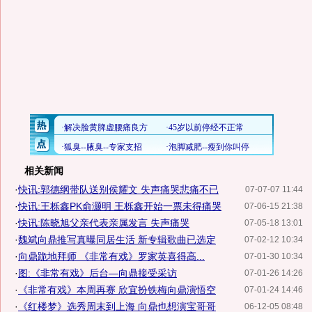
相关新闻
·
快讯:郭德纲带队送别侯耀文 失声痛哭悲痛不已
07-07-07 11:44
·
快讯:王栎鑫PK俞灏明 王栎鑫开始一票未得痛哭
07-06-15 21:38
·
快讯:陈晓旭父亲代表亲属发言 失声痛哭
07-05-18 13:01
·
魏斌向鼎推写真曝同居生活 新专辑歌曲已选定
07-02-12 10:34
·
向鼎跪地拜师 《非常有戏》罗家英喜得高...
07-01-30 10:34
·
图:《非常有戏》后台—向鼎接受采访
07-01-26 14:26
·
《非常有戏》本周再赛 欣宜扮铁梅向鼎演悟空
07-01-24 14:46
·
《红楼梦》选秀周末到上海 向鼎也想演宝哥哥
06-12-05 08:48