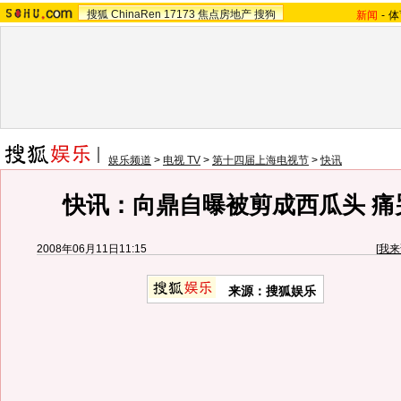
搜狐
ChinaRen
17173
焦点房地产
搜狗
新闻
-
体
娱乐频道
>
电视 TV
>
第十四届上海电视节
>
快讯
快讯：向鼎自曝被剪成西瓜头 痛
2008年06月11日11:15
[
我来
来源：搜狐娱乐