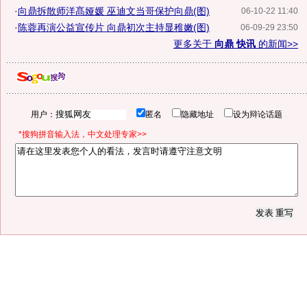
·
向鼎拆散师洋髙娅媛 巫迪文当哥保护向鼎(图)
06-10-22 11:40
·
陈蓉再演公益宣传片 向鼎初次主持显稚嫩(图)
06-09-29 23:50
更多关于
向鼎 快讯
的新闻>>
用户：
匿名
隐藏地址
设为辩论话题
*搜狗拼音输入法，中文处理专家>>