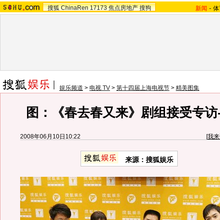
搜狐
ChinaRen
17173
焦点房地产
搜狗
新闻
-
体
娱乐频道
>
电视 TV
>
第十四届上海电视节
>
精美图集
图：《春去春又来》剧组接受专访-
2008年06月10日10:22
[
我来
来源：搜狐娱乐