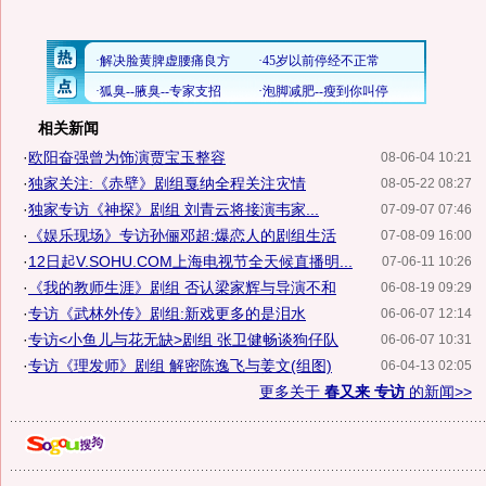
相关新闻
·
欧阳奋强曾为饰演贾宝玉整容
08-06-04 10:21
·
独家关注:《赤壁》剧组戛纳全程关注灾情
08-05-22 08:27
·
独家专访《神探》剧组 刘青云将接演韦家...
07-09-07 07:46
·
《娱乐现场》专访孙俪邓超:爆恋人的剧组生活
07-08-09 16:00
·
12日起V.SOHU.COM上海电视节全天候直播明...
07-06-11 10:26
·
《我的教师生涯》剧组 否认梁家辉与导演不和
06-08-19 09:29
·
专访《武林外传》剧组:新戏更多的是泪水
06-06-07 12:14
·
专访<小鱼儿与花无缺>剧组 张卫健畅谈狗仔队
06-06-07 10:31
·
专访《理发师》剧组 解密陈逸飞与姜文(组图)
06-04-13 02:05
更多关于
春又来 专访
的新闻>>