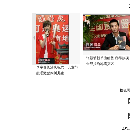
张殿菲新单曲签售 所得款项
全部捐给地震灾区
李宇春长沙庆祝六一儿童节
献唱激励四川儿童