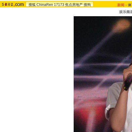
搜狐
ChinaRen
17173
焦点房地产
搜狗
新闻
-
体
娱乐频