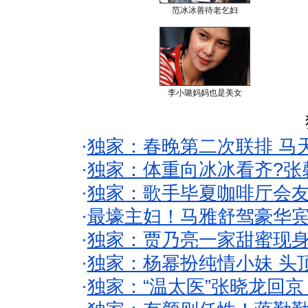
范冰冰善待老乞妇
李小璐妈妈也是美女
·
独家：春晚第二次联排 马
·
独家：体重向冰冰看齐?张
·
独家：歌手毕夏咖啡厅会友
·
最壕主妇！马雅舒驾豪华
·
独家：贾乃亮一家甜蜜现身
·
独家：杨幂扮纯情小妹 头
·
独家：“温太医”张晓龙回京