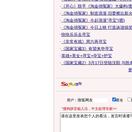
·
《开心》联手《淘金俏冤家》大爆料(图
·
《淘金俏冤家》制造浪漫 旧爱擦出新火
·
《淘金俏冤家》今起浪漫"寻宝"(图)
·
《淘金俏冤家》今日上映 打造诙谐搞笑寻
·
快快乐乐去寻宝
·
《非常有戏》周六再寻宝
·
《国家宝藏3》有望来华寻宝
·
英雄+美女+寻宝+夺宝+护宝
·
《国家宝藏2》3月17日登陆沈阳 与凯奇一
用户：
匿名
*搜狗拼音输入法，中文处理专家>>