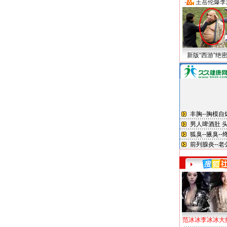
·
王岳伦爆李
新版“西游”绝
范冰冰李冰冰大