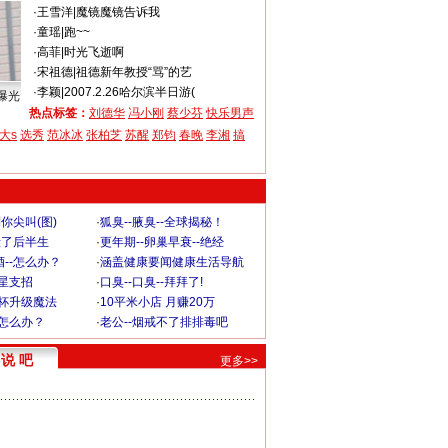
·
王雪洋
|
魔镜魔镜告诉我
·
童瑶
|
跑~~
·
高菲
|
时光飞逝啊
·
宋祖德
|
祖德新年教授“骂”的艺
·
李颖
|
2007.2.26哈尔滨半日游(
曝光
热点标签：
刘德华
冯小刚
蔡少芬
快乐男声
大s
选秀
范冰冰
张柏芝
苏醒
郑钧
春晚
李湘
搞
你尖叫(图)
·
狐臭--腋臭--全球揭秘！
毁了后半生
·
更年期--卵巢早衰--绝经
--怎么办？
·
涵盖健康要闻健康生活导航
明星支招
·
口臭--口臭--拜拜了!
罩杯升级魔法
·
10平米小店 月赚20万
-怎么办？
·
老公--烟戒不了排排毒吧
说 吧
更多>>