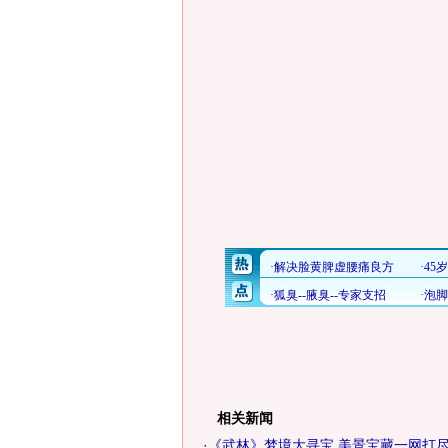
相关新闻
·
《武林》梦境大寻宝 美景宝藏一网打