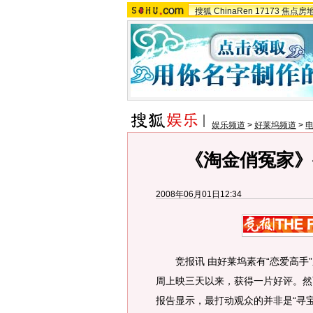
搜狐
ChinaRen
17173
焦点房
娱乐频道
>
好莱坞频道
>
《淘金俏冤家》
2008年06月01日12:34
竞报讯 由好莱坞素有“恋爱高手”
周上映三天以来，获得一片好评。然
报告显示，最打动观众的并非是“寻