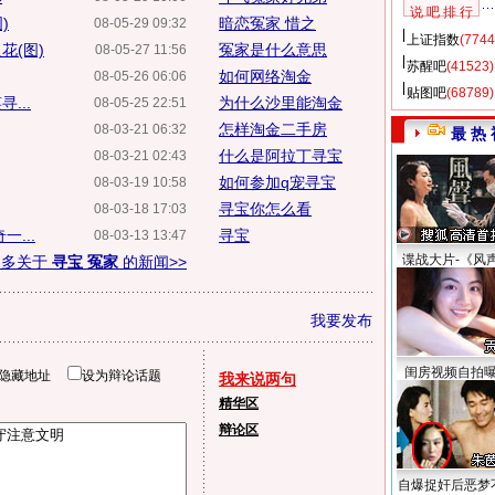
说 吧 排 行
)
暗恋冤家 惜之
08-05-29 09:32
上证指数
(7744
花(图)
冤家是什么意思
08-05-27 11:56
苏醒吧
(41523)
如何网络淘金
08-05-26 06:06
贴图吧
(68789)
...
为什么沙里能淘金
08-05-25 22:51
怎样淘金二手房
08-03-21 06:32
最 热 
什么是阿拉丁寻宝
08-03-21 02:43
如何参加q宠寻宝
08-03-19 10:58
寻宝你怎么看
08-03-18 17:03
...
寻宝
08-03-13 13:47
谍战大片-《风
更多关于
寻宝 冤家
的新闻>>
我要发布
闺房视频自拍
隐藏地址
设为辩论话题
我来说两句
精华区
辩论区
自爆捉奸后恶梦