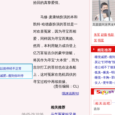
拾回的真挚爱情。
马修·麦康纳扮演的本和
凯特·哈德森扮演的苔丝是一
高圆圆同居男友
对欢喜冤家，因为寻宝而相
朱军
赵薇
电影
爱，同样因为寻宝而离婚。
笑
明星
然而，本利用魅力成功登上
精彩推荐
亿万富翁吉尔的豪华游艇，
·
睡觉减肥--瘦到
将其作为寻宝“大本营”，而为
·
莫让“打呼噜”
吉尔打工的苔丝也在这条船
·
老公戒不了烟酒
·
狐臭--腋臭--
上，这对冤家在危机四伏的
·
睡觉--丰胸--
寻宝过程中再续前缘。
·
女人--更年期-
(责任编辑：CL)
[
我来说两句
]
相 关 说 吧
相关推荐
吉尔
尽
斗气冤家好兄弟
08-05-29 10:06