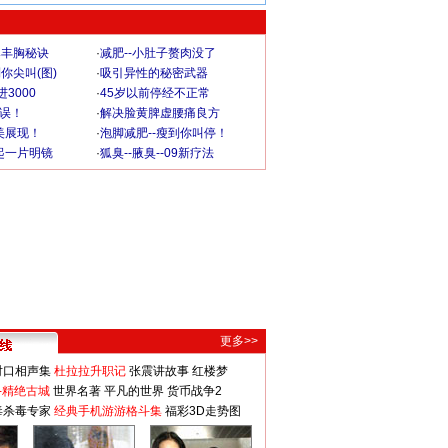
爆丰胸秘诀
·
减肥--小肚子赘肉没了
你尖叫(图)
·
吸引异性的秘密武器
3000
·
45岁以前停经不正常
不误！
·
解决脸黄脾虚腰痛良方
美展现！
·
泡脚减肥--瘦到你叫停！
起一片明镜
·
狐臭--腋臭--09新疗法
更多>>
对口相声集
杜拉拉升职记
张震讲故事
红楼梦
-精绝古城
世界名著
平凡的世界
货币战争2
毒杀毒专家
经典手机游游格斗集
福彩3D走势图