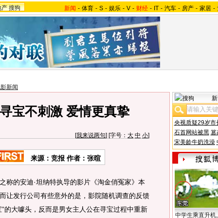
地产
搜狗
新闻
-
体育
-
S
-
娱乐
-
V
-
财经
-
IT
-
汽车
-
房产
-
家居
-
电影新闻
新
寻宝不刺激 爱情更真挚
央视质疑29岁市
石首网站被黑
篡
[
我来说两句
] [字号：
大
中
小
]
宋美龄牛奶洗澡
来源：竞报 作者：张暄
之称的安迪·坦纳特执导的影片《淘金俏冤家》本
而让发行公司有些意外的是，影院随机调查的反馈
宝”的大噱头，反而是男女主人公在寻宝过程中重新
中学生乘直升机