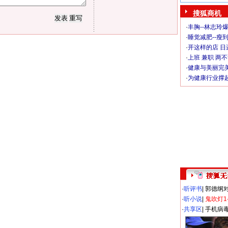
搜狐商机
·
丰胸--林志玲
·
睡觉减肥--瘦到
·
开这样的店 日进
·
上班 兼职 两
·
健康与美丽完
·
为健康行业撑
·
听评书
|
郭德纲
·
听小说
|
鬼吹灯1
·
共享区
|
手机病