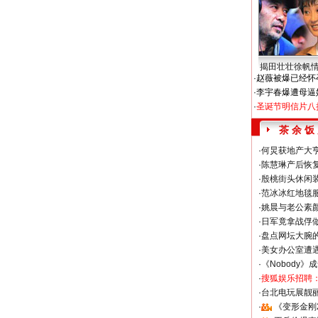
揭田壮壮徐帆
·
赵薇被爆已经怀
·
李宇春爆遭母逼
·
圣诞节明信片八
茶 余 饭
·
何炅获地产大亨
·
陈慧琳产后恢复
·
殷桃街头休闲装
·
范冰冰红地毯
·
姚晨与老公素
·
日军竟拿战俘
·
盘点网坛大腕
·
美女办公室遭
·
《Nobody》
·
搜狐娱乐招聘
·
台北电玩展靓丽S
·
《变形金刚