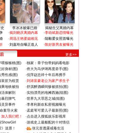
情史
李冰冰被爆已婚
揭秘生父离婚内幕
孕
·
揭刘晓庆离婚内幕
·
李幼斌新恋情曝光
婚
·
周迅王艳婆媳相见
·
陆毅爱女照首曝光
折
·
刘嘉玲自曝正造人
·
陈好新男友被曝光
 后
更多>>
喂猕猴桃(图)
·
独家：章子怡带妈妈看电影
好身材(图)
·
佟大为马伊琍再度牵手(图)
秀性感(图)
·
倪萍赵忠祥十年后再携手
服装皆为租赁
·
刘涛富豪老公为家产求生子
颜乘地铁被拍
·
舒淇醉酒瞬间惨被抓拍(图)
做活体解剖
·
实拍漂亮的地摊西施(组图)
的暴烈脾气
·
世界九大罪恶之城(组图)
遇灵异事件
·
李孝利新欢私密视频曝光
成命案导火索
·
孟庭苇可爱儿子最新照(图)
：加入我们吧！
·
点击进入搜狐娱乐影视库
howGirl
·
游戏史上最般配的十对情侣
2》送票！
·
张元首透露戒毒生活