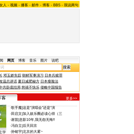
女人
-
视频
-
播客
-
邮件
-
博客
-
BBS
-
我说两句
闻
网页
博客
音乐
图片
说吧
长
邓玉娇失踪
朝鲜军事演习
日本兵赎罪
改温总讲话
夏日减肥秘方
日本瘦脸法
中共卧底结局
慈禧不快乐
侵略中国报告
更多>>
·
歌手魔
|
这是“演唱会”还是“演
·
田启文
|
加入娱乐圈必读心得（三
·
谢苗
|
息影10年,我无怨无悔!!
·
冯自立
|
后天回京
·
孙铭宇
|
北京的大雾~
上学