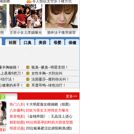
湘胎教
·
令人惊叹太空步下楼方式
密照
王菲小女儿李嫣曝光
酒井法子痛哭谢罪
更多>>
热门八卦
|
十大明星脸女模揭晓（组图）
八卦爆料
|
刘欢与美女主持情史大曝光
第壹电影
|
《金钱帝国》：王晶没上进心
精彩组图
|
46位明星孕妇时的大胆造型图
明星话题
|
20位银幕硬汉比拼阳刚美(图)
撞衫