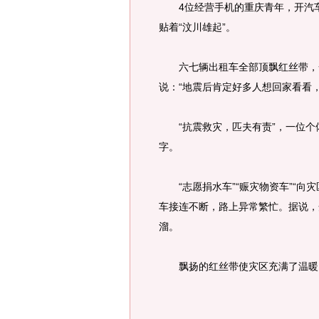
4位经营手机的重庆青年，开汽车
贴着“汶川雄起”。
六七辆出租车全部顶飘红丝带，一
说：“地震后肯定好多人想回家看看
“抗震救灾，匹夫有责”，一位个
字。
“志愿捐水车”“赈灾物资车”“向
车接连不断，路上异常繁忙。据说，
溜。
飘扬的红丝带使灾区充满了温暖，