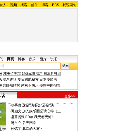
女人
-
视频
-
播客
-
邮件
-
博客
-
BBS
-
我说两句
闻
网页
博客
音乐
图片
说吧
长
邓玉娇失踪
朝鲜军事演习
日本兵赎罪
改温总讲话
夏日减肥秘方
日本瘦脸法
中共卧底结局
慈禧不快乐
侵略中国报告
更多>>
·
歌手魔
|
这是“演唱会”还是“演
·
田启文
|
加入娱乐圈必读心得（三
·
谢苗
|
息影10年,我无怨无悔!!
·
冯自立
|
后天回京
·
孙铭宇
|
北京的大雾~
上学