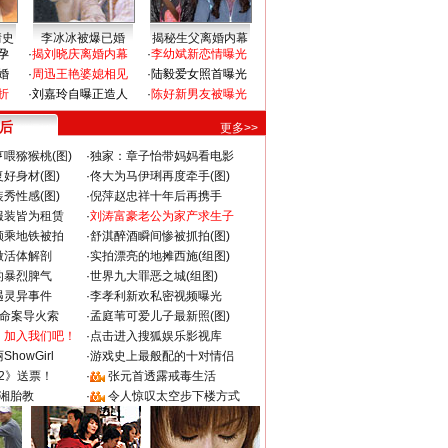
情史
李冰冰被爆已婚
揭秘生父离婚内幕
孕
·
揭刘晓庆离婚内幕
·
李幼斌新恋情曝光
婚
·
周迅王艳婆媳相见
·
陆毅爱女照首曝光
折
·
刘嘉玲自曝正造人
·
陈好新男友被曝光
 后
更多>>
喂猕猴桃(图)
·
独家：章子怡带妈妈看电影
好身材(图)
·
佟大为马伊琍再度牵手(图)
秀性感(图)
·
倪萍赵忠祥十年后再携手
服装皆为租赁
·
刘涛富豪老公为家产求生子
颜乘地铁被拍
·
舒淇醉酒瞬间惨被抓拍(图)
做活体解剖
·
实拍漂亮的地摊西施(组图)
的暴烈脾气
·
世界九大罪恶之城(组图)
遇灵异事件
·
李孝利新欢私密视频曝光
成命案导火索
·
孟庭苇可爱儿子最新照(图)
：加入我们吧！
·
点击进入搜狐娱乐影视库
howGirl
·
游戏史上最般配的十对情侣
2》送票！
·
张元首透露戒毒生活
湘胎教
·
令人惊叹太空步下楼方式