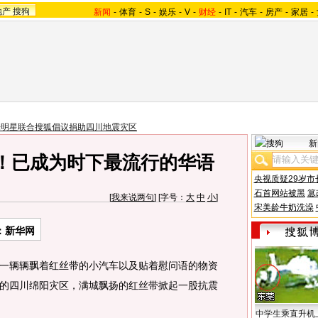
地产
搜狗
新闻
-
体育
-
S
-
娱乐
-
V
-
财经
-
IT
-
汽车
-
房产
-
家居
-
乐明星联合搜狐倡议捐助四川地震灾区
新
！已成为时下最流行的华语
央视质疑29岁市
石首网站被黑
篡
[
我来说两句
] [字号：
大
中
小
]
宋美龄牛奶洗澡
：新华网
辆辆飘着红丝带的小汽车以及贴着慰问语的物资
的四川绵阳灾区，满城飘扬的红丝带掀起一股抗震
中学生乘直升机