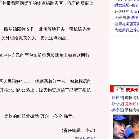
并带着两辆货车的物资捐助灾区，汽车的后窗上
·
睡觉减肥--瘦到
·
开这样的店 日进
·
上班 兼职 两
·
健康与美丽完
路从绵阳往安县、北川等地开去，司机陈先生
·
为健康行业撑
，另外也给救灾的人、灾民送点物品。”
体户在自己的面包车前挡风玻璃角上贴着这两行
灾区人民问好”……一辆辆系着红丝带、贴着标语的
开往北川的公路上，赈灾物资运输车已堵了很长一
·
听评书
|
郭德纲
·
听小说
|
鬼吹灯1
·
共享区
|
手机病
柔软的红丝带拨动“万众一心”的强音。
(责任编辑：小锘)