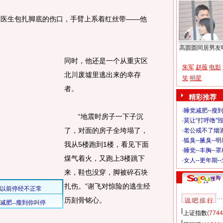
医生包扎脚底的伤口，手臂上系着红丝带——他
高圆圆同居男友
同时，他还是一个从重灾区
朱军
赵薇
电影
北川废墟里逃出来的幸存
笑
明星
者。
精彩推荐
·
睡觉减肥--瘦到
“地震时房子一下子沉
·
莫让“打呼噜”
了，对面的房子全垮塌了，
·
老公戒不了烟酒
·
狐臭--腋臭--
我从5楼跑到1楼，看见下面
·
睡觉--丰胸--
煤气着火，又跑上3楼跳下
·
女人--更年期-
来，鞋也没穿，脚被碎石块
扎伤。”谢飞对惊险的逃生经
历刻骨铭心。
说 吧 排 行
上证指数
(7744