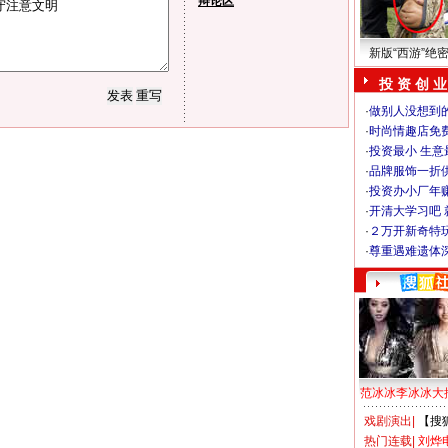
辩论区
新版“西游”绝
投 资 创 业
·
做别人没想到的
·
时尚情趣店免
·
投资最小 生意
·
品牌服饰一折
·
投资办小厂年
·
开清大学习吧 
·
２万开新奇特
·
尊重遇难遗体
范冰冰李冰冰大
戏剧演出
|
【搜
热门连载
|
刘烨