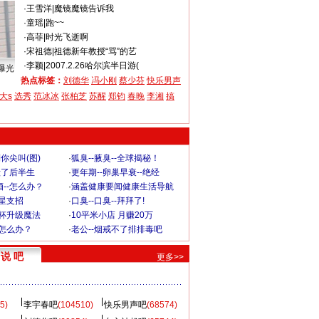
·
王雪洋
|
魔镜魔镜告诉我
·
童瑶
|
跑~~
·
高菲
|
时光飞逝啊
·
宋祖德
|
祖德新年教授“骂”的艺
·
李颖
|
2007.2.26哈尔滨半日游(
曝光
热点标签：
刘德华
冯小刚
蔡少芬
快乐男声
大s
选秀
范冰冰
张柏芝
苏醒
郑钧
春晚
李湘
搞
你尖叫(图)
·
狐臭--腋臭--全球揭秘！
毁了后半生
·
更年期--卵巢早衰--绝经
--怎么办？
·
涵盖健康要闻健康生活导航
明星支招
·
口臭--口臭--拜拜了!
罩杯升级魔法
·
10平米小店 月赚20万
-怎么办？
·
老公--烟戒不了排排毒吧
说 吧
更多>>
5)
李宇春吧
(104510)
快乐男声吧
(68574)