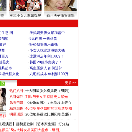
密照
王菲小女儿李嫣曝光
酒井法子痛哭谢罪
生意 图
·
孕妈妈美腹火爆加盟中
费加盟
·
9元内衣 一折供货
最好
·
轻松创业快乐赚钱
供货
·
小女人吃冰淇淋赚大钱
赚百万
·
冰淇淋店年利108万！
就是火
·
韩国V8服饰卖疯了！
玩具超市
·
高血压病人 如何进补
深埋代替火化
·
六毛钱成本 年利润100万
更多>>
热门八卦
|
十大明星脸女模揭晓（组图）
八卦爆料
|
刘欢与美女主持情史大曝光
第壹电影
|
《金钱帝国》：王晶没上进心
精彩组图
|
46位明星孕妇时的大胆造型图
明星话题
|
20位银幕硬汉比拼阳刚美(图)
撞衫
狐观演团】普契尼歌剧《艺术家生涯》打分贴
电影里15位大牌女星美图大盘点（组图）