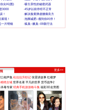
你尖叫(图)
·
吸引异性的秘密武器
3000
·
45岁以前停经不正常
不误！
·
解决脸黄脾虚腰痛良方
美展现！
·
泡脚减肥--瘦到你叫停！
起一片明镜
·
狐臭--腋臭--09新疗法
更多>>
对口相声集
杜拉拉升职记
张震讲故事
红楼梦
-精绝古城
世界名著
平凡的世界
货币战争2
毒杀毒专家
经典手机游游格斗集
福彩3D走势图