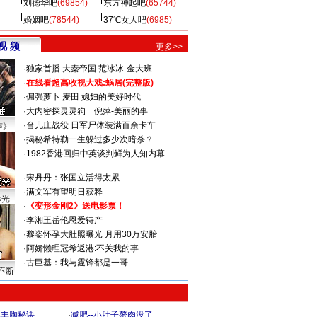
刘德华吧
(69854)
东方神起吧
(65744)
婚姻吧
(78544)
37℃女人吧
(6985)
视 频
更多>>
·
独家首播:大秦帝国
范冰冰-金大班
·
在线看超高收视大戏:
蜗居(完整版)
·
倔强萝卜
麦田
媳妇的美好时代
·
大内密探灵灵狗
倪萍-美丽的事
·
台儿庄战役 日军尸体装满百余卡车
声》
·
揭秘希特勒一生躲过多少次暗杀？
·
1982香港回归中英谈判鲜为人知内幕
·
宋丹丹：张国立活得太累
·
满文军有望明日获释
曝光
·
《变形金刚2》送电影票！
·
李湘王岳伦恩爱待产
·
黎姿怀孕大肚照曝光 月用30万安胎
·
阿娇懒理冠希返港:不关我的事
·
古巨基：我与霆锋都是一哥
不断
爆丰胸秘诀
·
减肥--小肚子赘肉没了