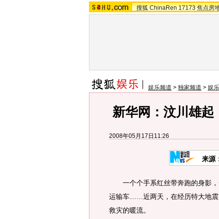
搜狐
ChinaRen
17173
焦点房
娱乐频道
>
独家频道
>
娱
新华网：汶川雄起
2008年05月17日11:26
来源
一个个手系红丝带奔跑的身影，一
运输车……近两天，在经历特大地震
救灾的暖流。