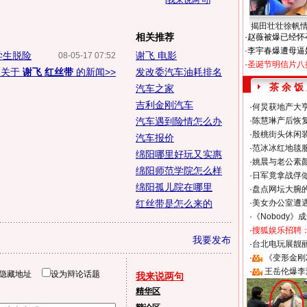
[
我来说两句
]
揭田壮壮徐帆
相关推荐
·
赵薇被爆已经怀
·
李宇春爆遭母逼
学生脱险
谢飞 电影
08-05-17 07:52
·
圣诞节明信片八
多关于
谢飞 红丝带
的新闻>>
发改委汽车油耗排名
茶 余 饭
汽车之家
吉利金刚汽车
·
何炅获地产大亨
汽车遇到险情怎么办
·
陈慧琳产后恢复
·
殷桃街头休闲装
汽车报价
·
范冰冰红地毯
绵阳哪里好玩又实惠
·
姚晨与老公素
绵阳师范学院怎么样
·
日军竟拿战俘
绵阳孤儿院在哪里
·
盘点网坛大腕
红丝带是怎么来的
·
美女办公室遭
·
《Nobody》
·
搜狐娱乐招聘
我要发布
·
台北电玩展靓丽S
·
《变形金刚
·
王岳伦爆李
隐藏地址
设为辩论话题
我来说两句
精华区