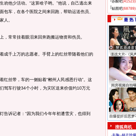
苏醒吧
(41523)
劝他少活动。“这算啥子哟。”他说，自己逃出来
贴图吧
(68789)
面包车，在各个医院之间来回跑，帮助运送伤员、
最 热 
家人。
，常常挂着眼泪来回奔跑搬运物资和伤员。
成千上万的志愿者。手臂上的红丝带随着他们的
谍战大片-《风
红丝带，车的一侧贴着“郴州人民感恩行动”。这
闺房视频自拍
们驾车行驶34个小时，为灾区送来价值约10万元
告诉记者：“因为我们今年年初遭雪灾，也得到
自爆捉奸后恶梦
搜狐商机
·
丰胸--林志玲