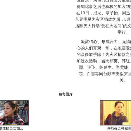
区群众，为他们出资出力重建
得知此事之后也积极的加入到
在13日，成龙、章子怡、周
艺界明星为灾区捐款之后，5月
播赈灾大行动“爱在天地间”的
举行。
凝聚信心、形成合力，无情
心的人们齐聚一堂，在地震发
的众多歌手除了为灾区捐款之
加这次活动，当天那英、韩红
颖、许飞、陈楚生、尚雯婕、
萌、白雪等同台献声支援灾
关。
精彩图片
电放榜美女如云
许晴夜会神秘