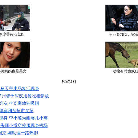
冰冰善待老乞妇
王菲参加女儿家
小璐妈妈也是美女
动物有时也疯
独家猛料
 马天宇小品复活现身
?张馨予深夜用餐吃相豪放
会友 坐姿豪放狂吸烟
华宾利逛超市买菜
现身 李小璐为甜馨扎小辫
 头顶小辫穿校服现身机场
回京 与助理一路热聊