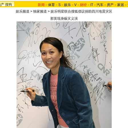
地产
搜狗
新闻
-
体育
-
S
-
娱乐
-
V
-
财经
-
IT
-
汽车
-
房产
-
家居
-
娱乐频道
>
独家频道
>
娱乐明星联合搜狐倡议捐助四川地震灾区
那英现身赈灾义演