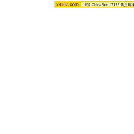
搜狐
ChinaRen
17173
焦点房