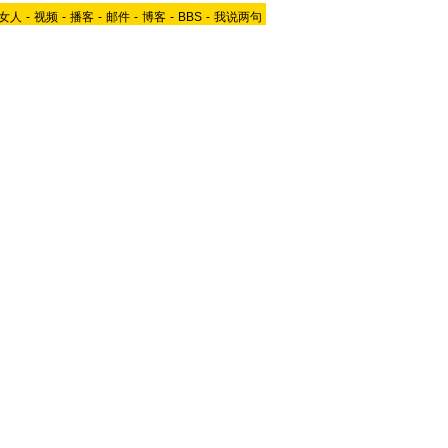
女人
-
视频
-
播客
-
邮件
-
博客
-
BBS
-
我说两句