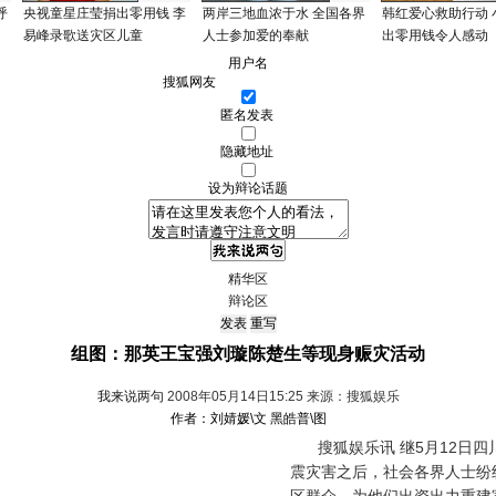
呼
央视童星庄莹捐出零用钱 李
两岸三地血浓于水 全国各界
韩红爱心救助行动 
易峰录歌送灾区儿童
人士参加爱的奉献
出零用钱令人感动
用户名
匿名发表
隐藏地址
设为辩论话题
精华区
辩论区
组图：那英王宝强刘璇陈楚生等现身赈灾活动
我来说两句
2008年05月14日15:25 来源：搜狐娱乐
作者：刘婧媛\文 黑皓普\图
搜狐娱乐讯 继5月12日四川
震灾害之后，社会各界人士纷