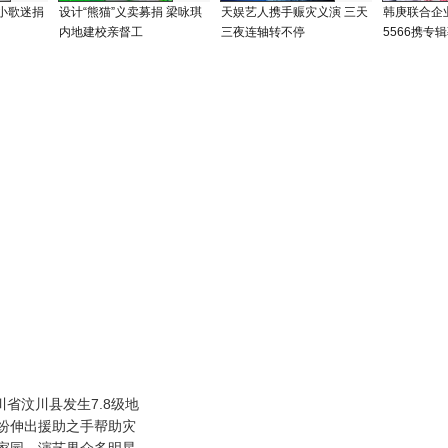
小歌迷捐
设计“熊猫”义卖募捐 梁咏琪
天娱艺人携手赈灾义演 三天
韩庚联合企
内地建校亲督工
三夜连轴转不停
5566携专辑
省汶川县发生7.8级地
纷伸出援助之手帮助灾