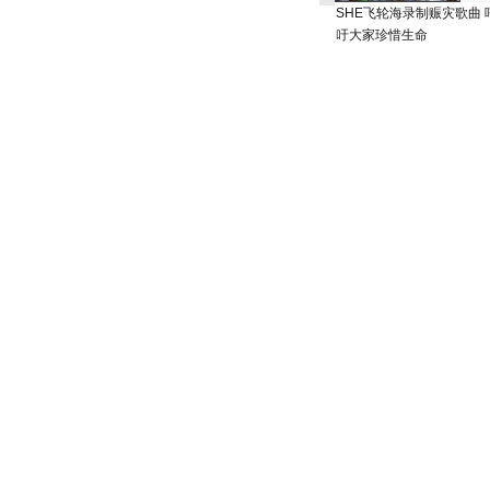
SHE飞轮海录制赈灾歌曲 
吁大家珍惜生命