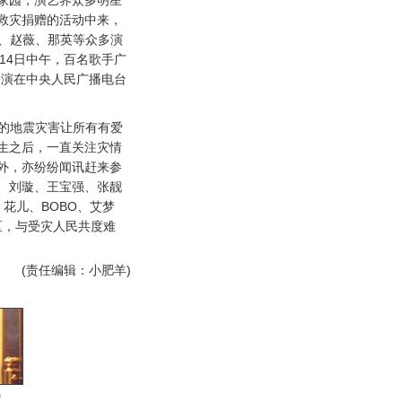
家园，演艺界众多明星
救灾捐赠的活动中来，
迅、赵薇、那英等众多演
14日中午，百名歌手广
义演在中央人民广播电台
的地震灾害让所有有爱
生之后，一直关注灾情
外，亦纷纷闻讯赶来参
、刘璇、王宝强、张靓
花儿、BOBO、艾梦
区，与受灾人民共度难
(责任编辑：小肥羊)
男