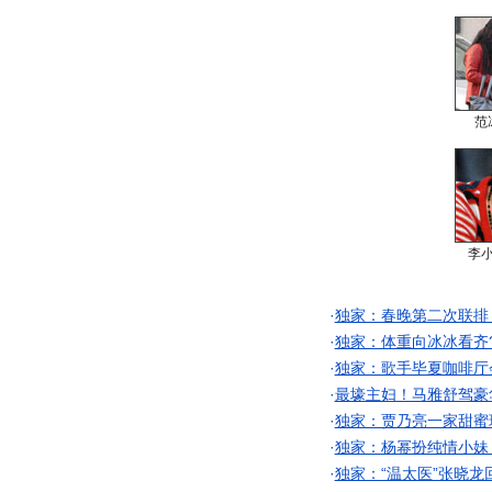
范
李
·
独家：春晚第二次联排
·
独家：体重向冰冰看齐
·
独家：歌手毕夏咖啡厅
·
最壕主妇！马雅舒驾豪
·
独家：贾乃亮一家甜蜜
·
独家：杨幂扮纯情小妹
·
独家：“温太医”张晓龙