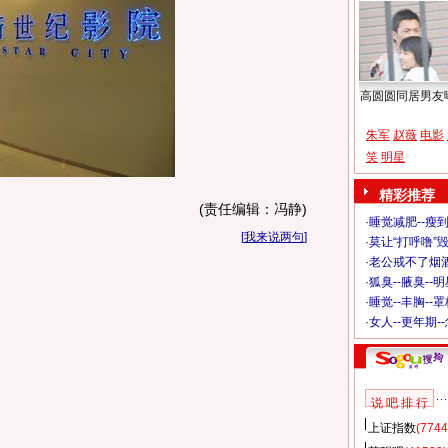
高圆圆同居男友
朱军
赵薇
电影
笑
明星
精彩推荐
(责任编辑：冯静)
·
睡觉减肥--瘦到
[
我来说两句
]
·
莫让“打呼噜”
·
老公戒不了烟酒
·
狐臭--腋臭--
·
睡觉--丰胸--
·
女人--更年期-
说 吧 排 行
上证指数
(7744