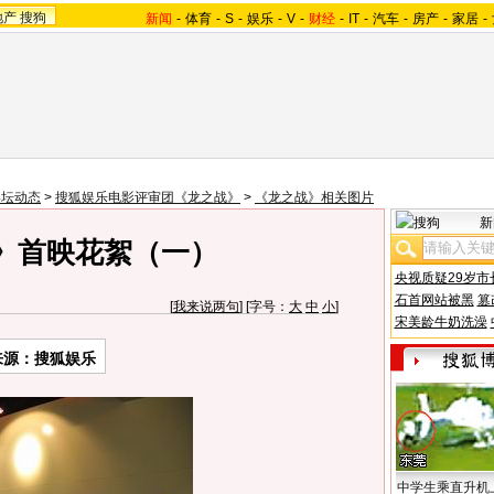
地产
搜狗
新闻
-
体育
-
S
-
娱乐
-
V
-
财经
-
IT
-
汽车
-
房产
-
家居
-
影坛动态
>
搜狐娱乐电影评审团《龙之战》
>
《龙之战》相关图片
新
》首映花絮（一）
央视质疑29岁市
石首网站被黑
篡
[
我来说两句
] [字号：
大
中
小
]
宋美龄牛奶洗澡
来源：搜狐娱乐
中学生乘直升机