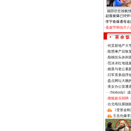
揭田壮壮徐帆
·
赵薇被爆已经怀
·
李宇春爆遭母逼
·
圣诞节明信片八
茶 余 饭
·
何炅获地产大亨
·
陈慧琳产后恢复
·
殷桃街头休闲装
·
范冰冰红地毯
·
姚晨与老公素
·
日军竟拿战俘
·
盘点网坛大腕
·
美女办公室遭
·
《Nobody》
·
搜狐娱乐招聘
·
台北电玩展靓丽S
·
《变形金刚
·
王岳伦爆李