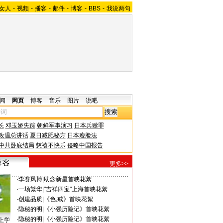
女人
-
视频
-
播客
-
邮件
-
博客
-
BBS
-
我说两句
闻
网页
博客
音乐
图片
说吧
长
邓玉娇失踪
朝鲜军事演习
日本兵赎罪
改温总讲话
夏日减肥秘方
日本瘦脸法
中共卧底结局
慈禧不快乐
侵略中国报告
更多>>
·
李赛凤博
|
助念新星首映花絮
·
一场繁华
|
"吉祥四宝"上海首映花絮
·
创建品质
|
《色,戒》首映花絮
·
隐秘的明
|
《小强历险记》首映花絮
·
隐秘的明
|
《小强历险记》首映花絮
上学