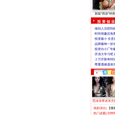
新版“西游”绝
投 资 创 业
·
做别人没想到的
·
时尚情趣店免
·
投资最小 生意
·
品牌服饰一折
·
投资办小厂年
·
开清大学习吧 
·
２万开新奇特
·
尊重遇难遗体
范冰冰李冰冰大
戏剧演出
|
【搜
热门连载
|
刘烨