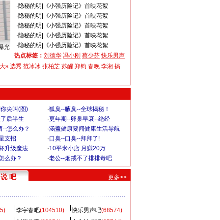
·
隐秘的明
|
《小强历险记》首映花絮
·
隐秘的明
|
《小强历险记》首映花絮
·
隐秘的明
|
《小强历险记》首映花絮
·
隐秘的明
|
《小强历险记》首映花絮
·
隐秘的明
|
《小强历险记》首映花絮
曝光
热点标签：
刘德华
冯小刚
蔡少芬
快乐男声
大s
选秀
范冰冰
张柏芝
苏醒
郑钧
春晚
李湘
搞
你尖叫(图)
·
狐臭--腋臭--全球揭秘！
毁了后半生
·
更年期--卵巢早衰--绝经
--怎么办？
·
涵盖健康要闻健康生活导航
明星支招
·
口臭--口臭--拜拜了!
罩杯升级魔法
·
10平米小店 月赚20万
-怎么办？
·
老公--烟戒不了排排毒吧
说 吧
更多>>
5)
李宇春吧
(104510)
快乐男声吧
(68574)