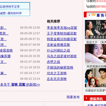
苏醒吧
(41523)
贴图吧
(68789)
最 热 
相关推荐
...
李多海李东旭ng花絮
08-05-09 13:50
...
王子变青蛙拍摄花絮
08-05-08 12:07
...
韩星金载沅拍摄花絮
08-05-08 07:31
谍战大片-《风
...
玄彬金善雅花絮
08-05-07 08:39
日凌晨首映
什么叫德比之战
08-04-30 07:29
偶像苏珊
马岛之战是谁对谁错
08-04-28 16:26
...
赤壁之战
08-01-07 20:06
闺房视频自拍
不能说的秘密首映
07-12-18 19:53
...
功夫之王首映
07-09-19 17:47
左右北京首映
06-06-22 13:24
更多关于
首映 花絮
的新闻>>
自爆捉奸后恶梦
我要发布
搜狐商机
·
丰胸--林志玲