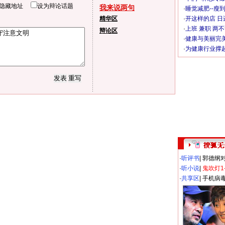
隐藏地址
设为辩论话题
我来说两句
·
睡觉减肥--瘦到
精华区
·
开这样的店 日进
·
上班 兼职 两
辩论区
·
健康与美丽完
·
为健康行业撑
·
听评书
|
郭德纲
·
听小说
|
鬼吹灯1
·
共享区
|
手机病