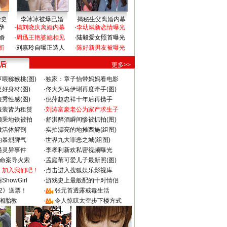
情史
李冰冰被爆已婚
揭秘生父离婚内幕
孕
·
揭刘晓庆离婚内幕
·
李幼斌新恋情曝光
婚
·
周迅王艳婆媳相见
·
陆毅爱女照首曝光
折
·
刘嘉玲自曝正造人
·
陈好新男友被曝光
 后
更多>>
喂猕猴桃(图)
·
独家：章子怡带妈妈看电影
好身材(图)
·
佟大为马伊琍再度牵手(图)
秀性感(图)
·
倪萍赵忠祥十年后再携手
服装皆为租赁
·
刘涛富豪老公为家产求生子
颜乘地铁被拍
·
舒淇醉酒瞬间惨被抓拍(图)
做活体解剖
·
实拍漂亮的地摊西施(组图)
的暴烈脾气
·
世界九大罪恶之城(组图)
遇灵异事件
·
李孝利新欢私密视频曝光
成命案导火索
·
孟庭苇可爱儿子最新照(图)
：加入我们吧！
·
点击进入搜狐娱乐影视库
howGirl
·
游戏史上最般配的十对情侣
2》送票！
·
张元首透露戒毒生活
湘胎教
·
令人惊叹太空步下楼方式