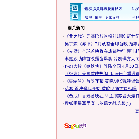
相关新闻
·
《龙之战》导演陪影迷提前观影 新世纪影
·
吴宇森《赤壁》7月成都全球首映 预期票房
·
《赤壁》全球首映将在成都举行 预计耗资
·
李嘉欣助阵首映露齿爆笑 薛凯琪方大同澄
·
科幻大片《钢铁侠》登陆全国 4月30
·
《极速》美国首映热闹 Rain开心重遇
·
《集结号》首映花絮 黄晓明张靓颖倡议文
·
花絮:首映盛典开始 黄晓明尚雯婕献唱
·
《色戒》香港首映在即 主演苏岩大爆打麻
·
搜狐明星军团直击英瑞之战花絮(1)