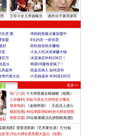
密照
王菲小女儿李嫣曝光
酒井法子痛哭谢罪
生意 图
·
孕妈妈美腹火爆加盟中
费加盟
·
9元内衣 一折供货
最好
·
轻松创业快乐赚钱
供货
·
小女人吃冰淇淋赚大钱
赚百万
·
冰淇淋店年利108万！
就是火
·
韩国V8服饰卖疯了！
玩具超市
·
高血压病人 如何进补
深埋代替火化
·
六毛钱成本 年利润100万
更多>>
热门八卦
|
十大明星脸女模揭晓（组图）
八卦爆料
|
刘欢与美女主持情史大曝光
第壹电影
|
《金钱帝国》：王晶没上进心
精彩组图
|
46位明星孕妇时的大胆造型图
明星话题
|
20位银幕硬汉比拼阳刚美(图)
撞衫
狐观演团】普契尼歌剧《艺术家生涯》打分贴
电影里15位大牌女星美图大盘点（组图）