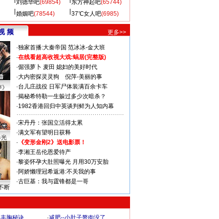
刘德华吧
(69854)
东方神起吧
(65744)
婚姻吧
(78544)
37℃女人吧
(6985)
视 频
更多>>
·
独家首播:大秦帝国
范冰冰-金大班
·
在线看超高收视大戏:
蜗居(完整版)
·
倔强萝卜
麦田
媳妇的美好时代
·
大内密探灵灵狗
倪萍-美丽的事
·
台儿庄战役 日军尸体装满百余卡车
声》
·
揭秘希特勒一生躲过多少次暗杀？
·
1982香港回归中英谈判鲜为人知内幕
·
宋丹丹：张国立活得太累
·
满文军有望明日获释
曝光
·
《变形金刚2》送电影票！
·
李湘王岳伦恩爱待产
·
黎姿怀孕大肚照曝光 月用30万安胎
·
阿娇懒理冠希返港:不关我的事
·
古巨基：我与霆锋都是一哥
不断
爆丰胸秘诀
·
减肥--小肚子赘肉没了