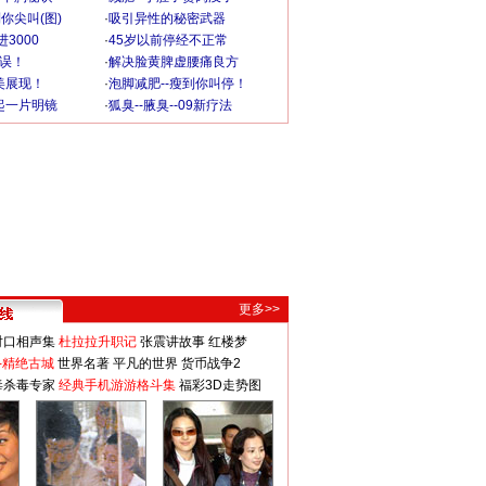
你尖叫(图)
·
吸引异性的秘密武器
3000
·
45岁以前停经不正常
不误！
·
解决脸黄脾虚腰痛良方
美展现！
·
泡脚减肥--瘦到你叫停！
起一片明镜
·
狐臭--腋臭--09新疗法
更多>>
对口相声集
杜拉拉升职记
张震讲故事
红楼梦
-精绝古城
世界名著
平凡的世界
货币战争2
毒杀毒专家
经典手机游游格斗集
福彩3D走势图