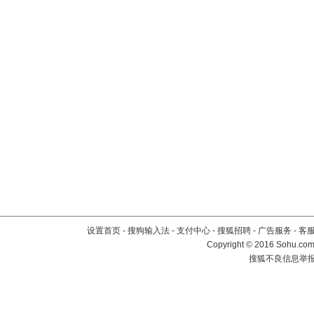
设置首页
-
搜狗输入法
-
支付中心
-
搜狐招聘
-
广告服务
-
客
Copyright
©
2016 Sohu.com 
搜狐不良信息举