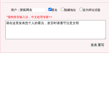
用户：
匿名
隐藏地址
设为辩论话题
*搜狗拼音输入法，中文处理专家>>