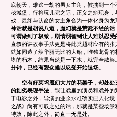
底朝天，难逃一劫的男女主角，被掳到一个
秘城堡，行将玩儿完之际，正义之蟒现身，
战，最终与认命的女主角合为一体化身为龙
神话就是胡说八道，魔幻就是荒诞不经的话
可谓做到了极致，剧情弱智到让人难以忍受
直叙的讲故事手法更是将此类题材应有的张
就如同造了艘华丽无比的大船，唯独龙骨的
堪的朽木，结果当然是一下水，就完全散架
分钟，已经有观众难以忍受开始退场。
空有好莱坞魔幻大片的花架子，却处处
的拙劣表现手法
，能让戏里的演员和戏外的
于电影之外，导演的业余水准确实已入化境
之战》尚有可取之处的话，那就是某些场景
特效，除此之外，简直一无是处。