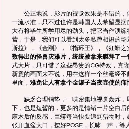
公正地说，影片的视觉效果是不错的，
一流水准，只不过也许是韩国人太希望显摆
大有将毕生所学用尽的劲头，把它当作演练
营，于是，我们可以看到太多私曾相识的场
斯拉》，《金刚》，《指环王》，《狂蟒之
数得出的怪兽灾难片，统统被拿来膜拜了一
式大片，只可惜了这些昂贵的CG特效，克
新意的画面来不说，用在这样一个丝毫经不
里面，
难免让人有拿个金罐子当夜壶使的痛
缺乏合理铺垫，一味密集地视觉轰炸，
下，也是短暂的，更多的是情绪一片空白后
麻木后的反感，巨蟒每当快要追到猎物时，
张开血盆大口，摆好POSE，长啸一声，等