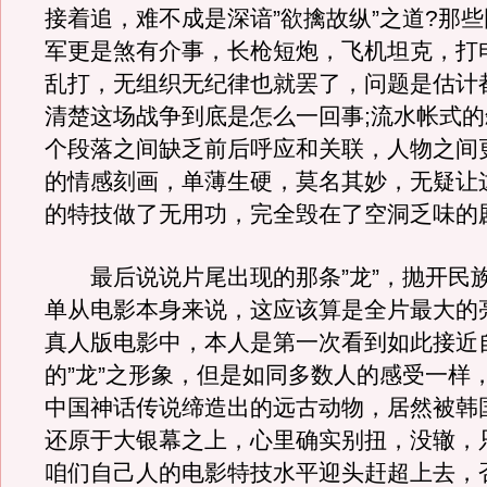
接着追，难不成是深谙”欲擒故纵”之道?那
军更是煞有介事，长枪短炮，飞机坦克，打
乱打，无组织无纪律也就罢了，问题是估计
清楚这场战争到底是怎么一回事;流水帐式
个段落之间缺乏前后呼应和关联，人物之间
的情感刻画，单薄生硬，莫名其妙，无疑让
的特技做了无用功，完全毁在了空洞乏味的
最后说说片尾出现的那条”龙”，抛开民
单从电影本身来说，这应该算是全片最大的
真人版电影中，本人是第一次看到如此接近
的”龙”之形象，但是如同多数人的感受一样
中国神话传说缔造出的远古动物，居然被韩
还原于大银幕之上，心里确实别扭，没辙，
咱们自己人的电影特技水平迎头赶超上去，