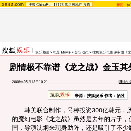
搜狐
ChinaRen
17173
焦点房地产
搜狗
新闻
-
体
娱乐频道
>
电影 Movie
>
影坛动态
>
搜狐娱乐电影评审团《龙
剧情极不靠谱《龙之战》金玉其
2008年05月13日10:21
[
我来说
来源：搜狐娱乐 作者：牺牲
韩美联合制作，号称投资300亿韩元，历
的魔幻电影《龙之战》虽然是去年的片子，
国，导演沈炯来现身助阵，还是吸引了不少