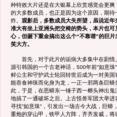
种特效大片还是在大银幕上欣赏感觉会更爽
的大多数成员，也正是因为这个原因，期待
炸。
观影后，多数成员大失所望，虽说近年
准大有坐上亚洲头把交椅的势头，本片也可
心，但砸下重金搞出这么个“不靠谱”的巨片
笑大方。
首先，对于此片的诟病大多集中在剧情
源引韩国的一个古老神话，500年前”如意珠”
鲜公主和守护武士轮回转世后成为一对美国
能吞食神珠而化身为龙，一正一邪两条巨蟒
此，于是，在恶蟒东一锤子西一榔头神出鬼
地搞了一通破坏之后。上古怪兽军团大举进
寻找”如意珠”，引发出一场古今大战，巨蟒
重炮的穿山甲，铁甲人方阵，齐齐发威，将