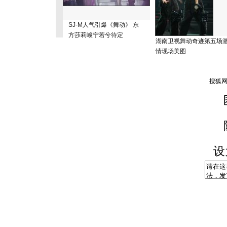
SJ-M人气引爆《舞动》 东
方莎莉峻宁若兮待定
湖南卫视舞动奇迹第五场
情现场美图
设