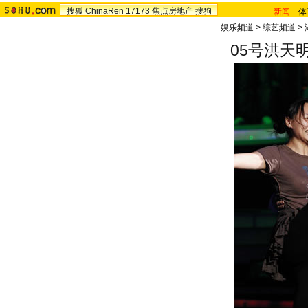
搜狐
ChinaRen
17173
焦点房地产
搜狗
新闻
-
体
娱乐频道
>
综艺频道
>
05号洪天