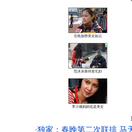
北电放榜美女如云
范冰冰善待老乞妇
李小璐妈妈也是美女
·
独家：春晚第二次联排 马