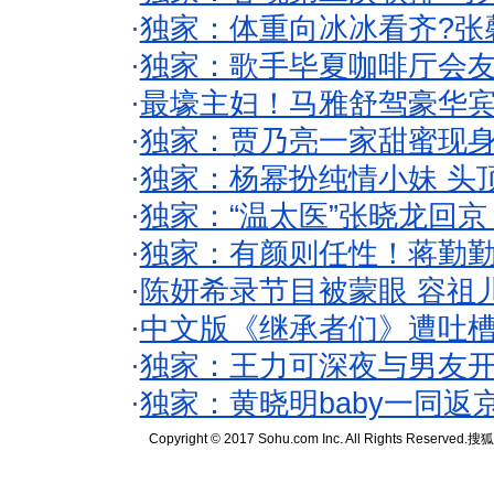
·
独家：体重向冰冰看齐?张
·
独家：歌手毕夏咖啡厅会友
·
最壕主妇！马雅舒驾豪华
·
独家：贾乃亮一家甜蜜现身
·
独家：杨幂扮纯情小妹 头
·
独家：“温太医”张晓龙回京
·
独家：有颜则任性！蒋勤
·
陈妍希录节目被蒙眼 容祖
·
中文版《继承者们》遭吐槽
·
独家：王力可深夜与男友开
·
独家：黄晓明baby一同返
Copyright © 2017 Sohu.com Inc. All Rights Reserved