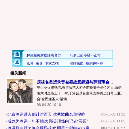
相关新闻
房祖名奥运录音被疑故意躲避与薛凯琪合...
奥运圣火将抵港,香港演艺人协会前晚集合多位艺人,由傍
晚六时至晚上十一时,于港台录音室录支持奥运口号,以配
合"全民迎圣火"活动...
08-04-30 10:10
·
北京奥运进入倒计时百天 优秀歌曲名单揭晓
08-05-01 11:22
·
成龙为奥运一年不拍戏 那英现场向记者"买票"
08-05-01 11:05
·
奥运歌曲颁奖晚会现场花絮 明星全部白衣出席
08-05-01 10:57