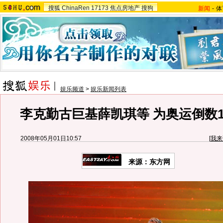
搜狐
ChinaRen
17173
焦点房地产
搜狗
新闻
-
体
娱乐频道
>
娱乐新闻列表
李克勤古巨基薛凯琪等 为奥运倒数10
2008年05月01日10:57
[
我来
来源：东方网