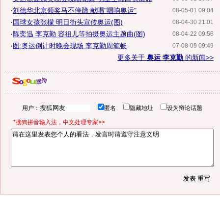
·
刘德华北京领奖马不停蹄 献唱"唱响奥运"
08-05-01 09:04
·
国球女孩张檬 明日街头宣传奥运(图)
08-04-30 21:01
·
陈奕迅 李克勤 容祖儿等拍摄奥运主题曲(图)
08-04-22 09:56
·
图:奥运倒计时晚会现场 李克勤周笔畅
07-08-09 09:49
更多关于
奥运 李克勤
的新闻>>
用户：
匿名
隐藏地址
设为辩论话题
*搜狗拼音输入法，中文处理专家>>