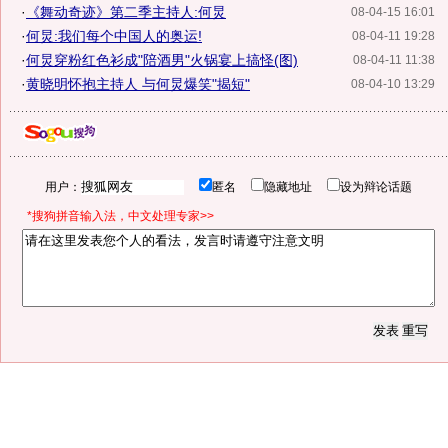
·
《舞动奇迹》第二季主持人:何炅
08-04-15 16:01
·
何炅:我们每个中国人的奥运!
08-04-11 19:28
·
何炅穿粉红色衫成"陪酒男"火锅宴上搞怪(图)
08-04-11 11:38
·
黄晓明怀抱主持人 与何炅爆笑"揭短"
08-04-10 13:29
用户：
匿名
隐藏地址
设为辩论话题
*搜狗拼音输入法，中文处理专家>>