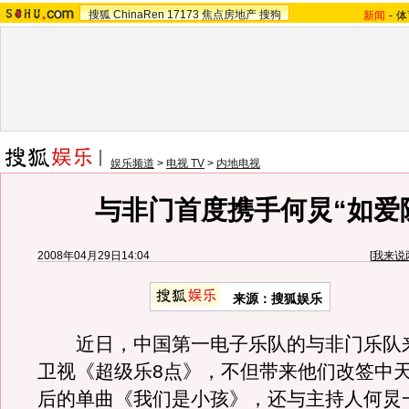
搜狐
ChinaRen
17173
焦点房地产
搜狗
新闻
-
体
娱乐频道
>
电视 TV
>
内地电视
与非门首度携手何炅“如爱
2008年04月29日14:04
[
我来说
来源：搜狐娱乐
近日，中国第一电子乐队的与非门乐队
卫视《超级乐8点》，不但带来他们改签中
后的单曲《我们是小孩》，还与主持人何炅