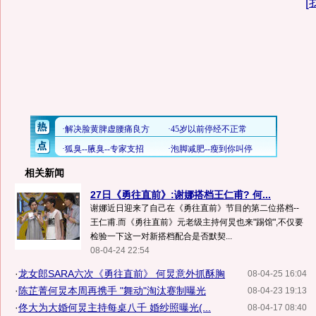
[
相关新闻
27日《勇往直前》:谢娜搭档王仁甫? 何...
谢娜近日迎来了自己在《勇往直前》节目的第二位搭档--
王仁甫.而《勇往直前》元老级主持何炅也来"踢馆",不仅要
检验一下这一对新搭档配合是否默契...
08-04-24 22:54
·
龙女郎SARA六次《勇往直前》 何炅意外抓酥胸
08-04-25 16:04
·
陈芷菁何炅本周再携手 "舞动"淘汰赛制曝光
08-04-23 19:13
·
佟大为大婚何炅主持每桌八千 婚纱照曝光(...
08-04-17 08:40