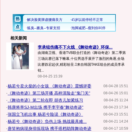
相关新闻
李承铉伤痛不下火线 《舞动奇迹》环保...
由湖南卫视、香港TVB联合打造的《舞动奇迹》第二季第
三场比赛已落下帷幕,十位男选手展开了激烈的角逐,全场
比赛跌宕起伏,精彩纷呈.来自韩国TAKE组合的成员李承
铉...
08-04-25 15:39
·
杨若兮卖火柴的小女孩 《舞动奇迹》震憾评委
08-04-28 15:51
·
《舞动奇迹》第三场开播 高梓淇险走"鬼门关"
08-04-26 15:01
·
《舞动奇迹》第二轮在即 胡杏儿加紧练习
08-04-25 11:24
·
韩庚将率SJ-M出场 携手李宇春"舞动奇迹"
08-04-23 17:34
·
张国立飞机出事 杨若兮险误《舞动奇迹》
08-04-23 15:51
·
杨若兮《舞动奇迹》负伤上场 挑战最具难...
08-04-21 14:24
·
唐笑抱病现身排练现场 携手搭档助阵舞动奇迹
08-04-17 10:59