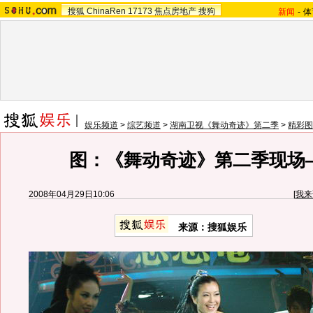
搜狐
ChinaRen
17173
焦点房地产
搜狗
新闻
-
体
娱乐频道
>
综艺频道
>
湖南卫视《舞动奇迹》第二季
>
精彩图
图：《舞动奇迹》第二季现场—
2008年04月29日10:06
[
我来
来源：搜狐娱乐