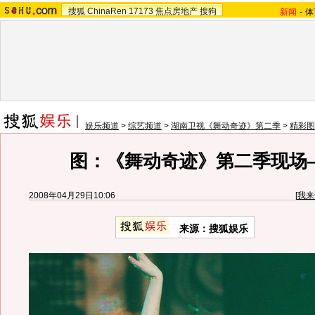
搜狐
ChinaRen
17173
焦点房地产
搜狗
新闻
-
体
娱乐频道
>
综艺频道
>
湖南卫视《舞动奇迹》第二季
>
精彩图
图：《舞动奇迹》第二季现场—
2008年04月29日10:06
[
我来
来源：搜狐娱乐