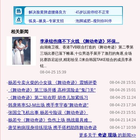
相关新闻
李承铉伤痛不下火线 《舞动奇迹》环保...
由湖南卫视、香港TVB联合打造的《舞动奇迹》第二季第
三场比赛已落下帷幕,十位男选手展开了激烈的角逐,全场
比赛跌宕起伏,精彩纷呈.来自韩国TAKE组合的成员李承
铉...
08-04-25 15:39
·
杨若兮卖火柴的小女孩 《舞动奇迹》震憾评委
08-04-28 15:51
·
《舞动奇迹》第三场开播 高梓淇险走"鬼门关"
08-04-26 15:01
·
《舞动奇迹》第二轮在即 胡杏儿加紧练习
08-04-25 11:24
·
韩庚将率SJ-M出场 携手李宇春"舞动奇迹"
08-04-23 17:34
·
张国立飞机出事 杨若兮险误《舞动奇迹》
08-04-23 15:51
·
杨若兮《舞动奇迹》负伤上场 挑战最具难...
08-04-21 14:24
·
唐笑抱病现身排练现场 携手搭档助阵舞动奇迹
08-04-17 10:59
更多关于
奇迹 现场
的新闻>>