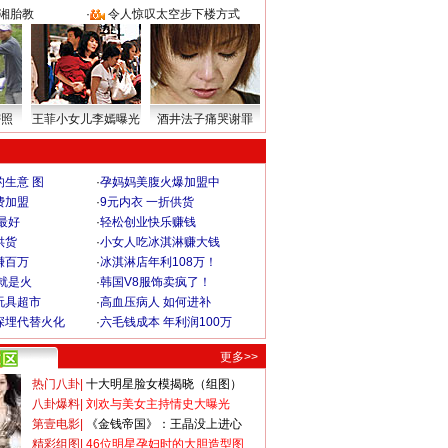
湘胎教
·
令人惊叹太空步下楼方式
密照
王菲小女儿李嫣曝光
酒井法子痛哭谢罪
生意 图
·
孕妈妈美腹火爆加盟中
费加盟
·
9元内衣 一折供货
最好
·
轻松创业快乐赚钱
供货
·
小女人吃冰淇淋赚大钱
赚百万
·
冰淇淋店年利108万！
就是火
·
韩国V8服饰卖疯了！
玩具超市
·
高血压病人 如何进补
深埋代替火化
·
六毛钱成本 年利润100万
更多>>
热门八卦
|
十大明星脸女模揭晓（组图）
八卦爆料
|
刘欢与美女主持情史大曝光
第壹电影
|
《金钱帝国》：王晶没上进心
精彩组图
|
46位明星孕妇时的大胆造型图