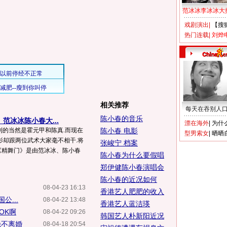
范冰冰李冰冰大
戏剧演出
|
【搜
热门连载
|
刘烨
相关推荐
每天在吞别人
陈小春的音乐
范冰冰陈小春大...
漂在海外
|
为什
想到的当然是霍元甲和陈真.而现在
陈小春 电影
型男索女
|
晒晒
影却跟两位武术大家毫不相干.将
张峻宁 档案
《精舞门》是由范冰冰、陈小春
陈小春为什么要假唱
郑伊健陈小春演唱会
陈小春的近况如何
08-04-23 16:13
香港艺人肥肥的收入
...
08-04-22 13:48
香港艺人蓝洁瑛
OK啊
08-04-22 09:26
韩国艺人朴新阳近况
绝不离婚
08-04-18 20:54