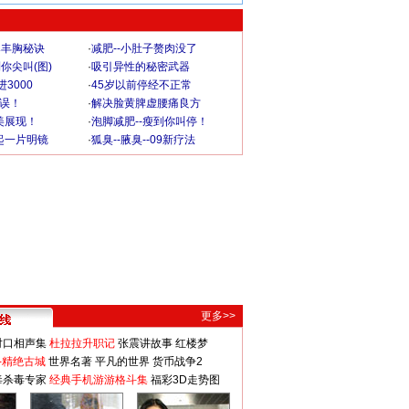
爆丰胸秘诀
·
减肥--小肚子赘肉没了
你尖叫(图)
·
吸引异性的秘密武器
3000
·
45岁以前停经不正常
不误！
·
解决脸黄脾虚腰痛良方
美展现！
·
泡脚减肥--瘦到你叫停！
起一片明镜
·
狐臭--腋臭--09新疗法
更多>>
对口相声集
杜拉拉升职记
张震讲故事
红楼梦
-精绝古城
世界名著
平凡的世界
货币战争2
毒杀毒专家
经典手机游游格斗集
福彩3D走势图