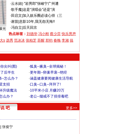
·
云水妞
|
·"岩男郎"张峻宁广州遭
·
歌手魔
|
这是“演唱会”还是“演
·
田启文
|
加入娱乐圈必读心得（三
·
谢苗
|
息影10年,我无怨无悔!!
·
冯自立
|
后天回京
曝光
热点标签：
刘德华
冯小刚
蔡少芬
快乐男声
大s
选秀
范冰冰
张柏芝
苏醒
郑钧
春晚
李湘
搞
你尖叫(图)
·
狐臭--腋臭--全球揭秘！
毁了后半生
·
更年期--卵巢早衰--绝经
--怎么办？
·
涵盖健康要闻健康生活导航
明星支招
·
口臭--口臭--拜拜了!
罩杯升级魔法
·
10平米小店 月赚20万
-怎么办？
·
老公--烟戒不了排排毒吧
说 吧
更多>>
|
张俊宁