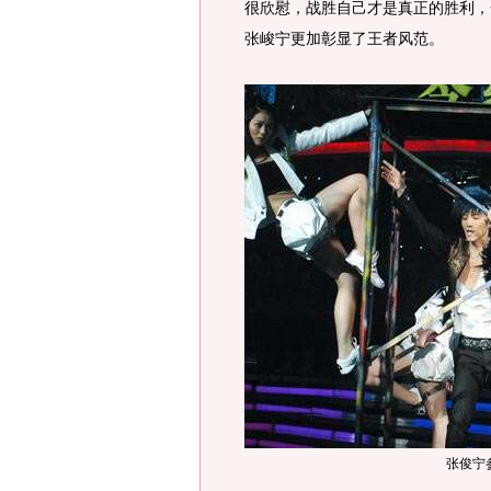
很欣慰，战胜自己才是真正的胜利，
张峻宁更加彰显了王者风范。
张俊宁