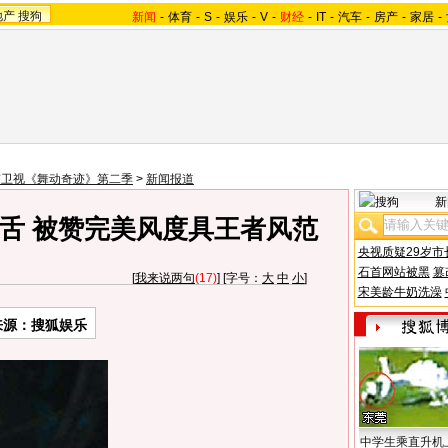
地产
搜狗
新闻
-
体育
-
S
-
娱乐
-
V
-
财经
-
IT
-
汽车
-
房产
-
家居
-
南卫视《舞动奇迹》第二季
>
新闻报道
新
舌 被赞完美风度具王者风范
央视质疑29岁市
石首网站被黑
篡
[
我来说两句
(17)
] [字号：
大
中
小
]
宋美龄牛奶洗澡
来源：搜狐娱乐
中学生乘直升机