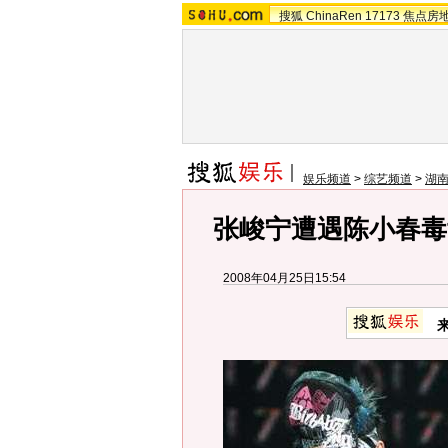
搜狐
ChinaRen
17173
焦点房
娱乐频道
>
综艺频道
>
湖
张峻宁遭遇陈小春毒
2008年04月25日15:54