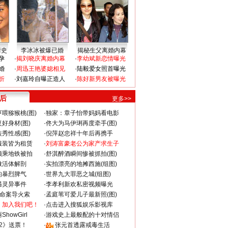
情史
李冰冰被爆已婚
揭秘生父离婚内幕
孕
·
揭刘晓庆离婚内幕
·
李幼斌新恋情曝光
婚
·
周迅王艳婆媳相见
·
陆毅爱女照首曝光
折
·
刘嘉玲自曝正造人
·
陈好新男友被曝光
 后
更多>>
喂猕猴桃(图)
·
独家：章子怡带妈妈看电影
好身材(图)
·
佟大为马伊琍再度牵手(图)
秀性感(图)
·
倪萍赵忠祥十年后再携手
服装皆为租赁
·
刘涛富豪老公为家产求生子
颜乘地铁被拍
·
舒淇醉酒瞬间惨被抓拍(图)
做活体解剖
·
实拍漂亮的地摊西施(组图)
的暴烈脾气
·
世界九大罪恶之城(组图)
遇灵异事件
·
李孝利新欢私密视频曝光
成命案导火索
·
孟庭苇可爱儿子最新照(图)
：加入我们吧！
·
点击进入搜狐娱乐影视库
howGirl
·
游戏史上最般配的十对情侣
2》送票！
·
张元首透露戒毒生活