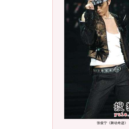
张俊宁《舞动奇迹》