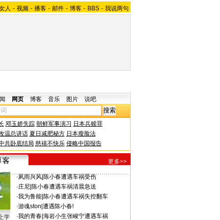
女人
-
视频
-
播客
-
邮件
-
博客
-
BBS
-
我说两句
闻
网页
博客
音乐
图片
说吧
长
邓玉娇失踪
朝鲜军事演习
日本兵赎罪
改温总讲话
夏日减肥秘方
日本瘦脸法
中共卧底结局
慈禧不快乐
侵略中国报告
更多>>
·
夙雨兴风
|
陈小春遭遇车祸受伤
·
庄尼
|
陈小春遭遇车祸清晨急送
·
我为鲁能
|
陈小春遭遇车祸失控翻车
·
游魂ston
|
遭遇陈小春!
·
我的青春
|
海岩小生张峻宁遭遇车祸
上学