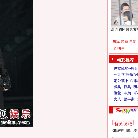
高圆圆同居男友
朱军
赵薇
电影
笑
明星
精彩推荐
·
睡觉减肥--瘦到
·
莫让“打呼噜”
·
老公戒不了烟酒
·
狐臭--腋臭--
·
睡觉--丰胸--
·
女人--更年期-
相 关 说 吧
张峻宁
|
陈小春