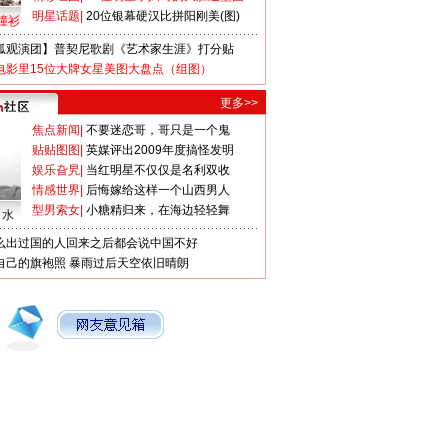
明星话题
|
20位银幕硬汉比拼阳刚美(图)
撞衫
狐观演团】普契尼歌剧《艺术家生涯》打分贴
电影里15位大牌女星美图大盘点（组图）
更多>>
焦点新闻
|
不要迷恋哥，哥只是一个鬼
贴贴图图
|
英媒评出2009年度搞怪发明
娱乐旮旯
|
当红明星不仅仅是名利双收
情感世界
|
后悔嫁给这样一个山西男人
型男索女
|
小糖精归来，在海边轻轻舞
口水
么出过国的人回来之后都会说中国不好
自己的旗袍照
暴雨过后天空依旧晴朗