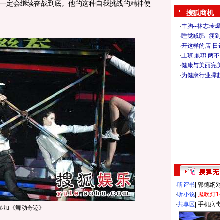
一定会继续奋战到底。他的这种自我挑战的精神使
搜狐商机
·
丰胸--林志玲
·
睡觉减肥--瘦到
·
开这样的店 日进
·
上班 兼职 两
·
健康与美丽完
·
为健康行业撑
·
听评书
|
郭德纲
·
听小说
|
鬼吹灯1
·
共享区
|
手机病
参加《舞动奇迹》