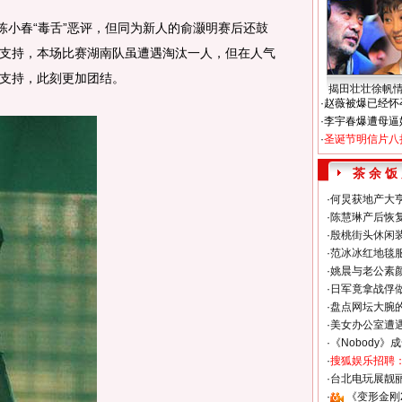
小春“毒舌”恶评，但同为新人的俞灏明赛后还鼓
支持，本场比赛湖南队虽遭遇淘汰一人，但在人气
支持，此刻更加团结。
揭田壮壮徐帆
·
赵薇被爆已经怀
·
李宇春爆遭母逼
·
圣诞节明信片八
茶 余 饭
·
何炅获地产大亨
·
陈慧琳产后恢复
·
殷桃街头休闲装
·
范冰冰红地毯
·
姚晨与老公素
·
日军竟拿战俘
·
盘点网坛大腕
·
美女办公室遭
·
《Nobody》
·
搜狐娱乐招聘
·
台北电玩展靓丽S
·
《变形金刚