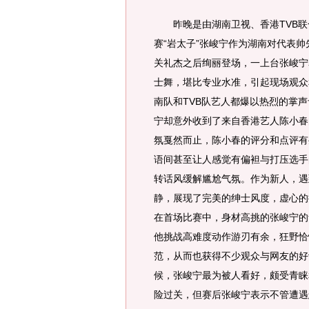
昨晚是由湖南卫视、香港TVB联
赛“岩太子”张峻宁作为湖南对代表
关礼杰之后绚丽登场，一上台张峻宁表
士舞，堪比专业水准，引起现场观众
南队和TVB队艺人都爆以热烈的掌
宁却意外收到了来自香港艺人陈小春
氛戛然而止，陈小春的评分和点评有
语间甚至让人感觉有偏袒与打压选手
转话风缓解尴尬气氛。作为新人，遇
静，展现了完美的绅士风度，虚心的
在首场比赛中，身材高挑的张峻宁的
他挑战高难度动作游刃有余，狂野恰
范，从而也获得不少观众与网友的好
候，张峻宁最为被人看好，颇受青睐
险过关，但赛后张峻宁表示不管遭遇