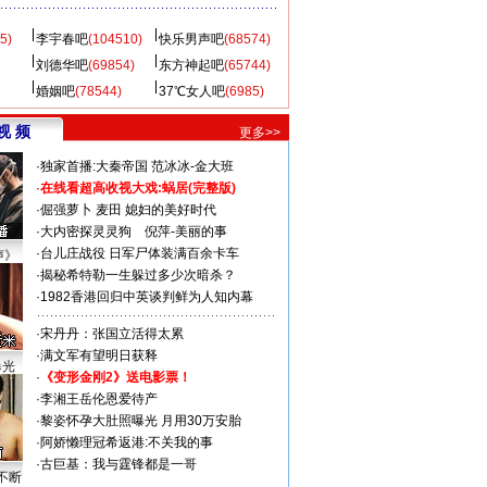
5)
李宇春吧
(104510)
快乐男声吧
(68574)
刘德华吧
(69854)
东方神起吧
(65744)
婚姻吧
(78544)
37℃女人吧
(6985)
视 频
更多>>
·
独家首播:大秦帝国
范冰冰-金大班
·
在线看超高收视大戏:
蜗居(完整版)
·
倔强萝卜
麦田
媳妇的美好时代
·
大内密探灵灵狗
倪萍-美丽的事
·
台儿庄战役 日军尸体装满百余卡车
声》
·
揭秘希特勒一生躲过多少次暗杀？
·
1982香港回归中英谈判鲜为人知内幕
·
宋丹丹：张国立活得太累
·
满文军有望明日获释
曝光
·
《变形金刚2》送电影票！
·
李湘王岳伦恩爱待产
·
黎姿怀孕大肚照曝光 月用30万安胎
·
阿娇懒理冠希返港:不关我的事
·
古巨基：我与霆锋都是一哥
不断