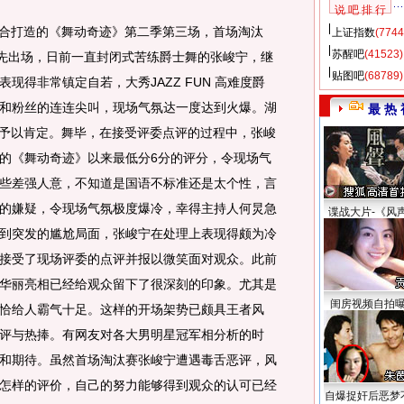
说 吧 排 行
合打造的《舞动奇迹》第二季第三场，首场淘汰
上证指数
(7744
苏醒吧
(41523)
帅先出场，日前一直封闭式苦练爵士舞的张峻宁，继
贴图吧
(68789)
现得非常镇定自若，大秀JAZZ FUN 高难度爵
和粉丝的连连尖叫，现场气氛达一度达到火爆。湖
最 热 
声予以肯定。舞毕，在接受评委点评的过程中，张峻
的《舞动奇迹》以来最低分6分的评分，令现场气
些差强人意，不知道是国语不标准还是太个性，言
的嫌疑，令现场气氛极度爆冷，幸得主持人何炅急
谍战大片-《风
到突发的尴尬局面，张峻宁在处理上表现得颇为冷
接受了现场评委的点评并报以微笑面对观众。此前
华丽亮相已经给观众留下了很深刻的印象。尤其是
闺房视频自拍
恰给人霸气十足。这样的开场架势已颇具王者风
评与热捧。有网友对各大男明星冠军相分析的时
和期待。虽然首场淘汰赛张峻宁遭遇毒舌恶评，风
怎样的评价，自己的努力能够得到观众的认可已经
自爆捉奸后恶梦