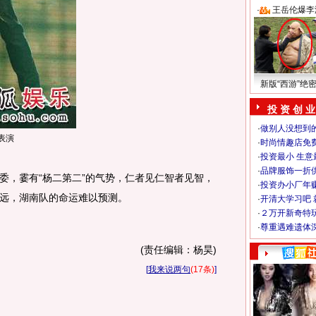
·
王岳伦爆李
新版“西游”绝
投 资 创 业
·
做别人没想到的
表演
·
时尚情趣店免
·
投资最小 生意
·
品牌服饰一折
，霎有“杨二第二”的气势，仁者见仁智者见智，
·
投资办小厂年
远，湖南队的命运难以预测。
·
开清大学习吧 
·
２万开新奇特
·
尊重遇难遗体
(责任编辑：杨昊)
[
我来说两句
(17条)
]