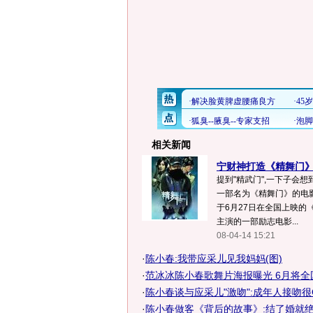
相关新闻
宁财神打造《精舞门》 
提到"精武门",一下子会
一部名为《精舞门》的电
于6月27日在全国上映的
主演的一部励志电影...
08-04-14 15:21
·
陈小春:我带应采儿见我妈妈(图)
·
范冰冰陈小春歌舞片海报曝光 6月将全国公
·
陈小春谈与应采儿"激吻":成年人接吻很
·
陈小春做客《背后的故事》:结了婚就