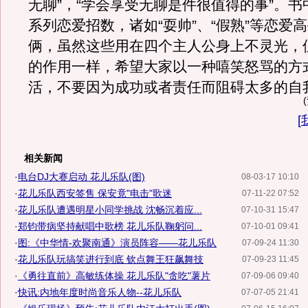
无聊”，“学会享受无聊是件很值得的事”。
系列恋爱招数，诸如“耍帅”、“假熟”等恋爱
俩，虽然这些用在四个主人公身上不灵光，
的作用一样，希望大家以一种嘻笑怒骂的方
活，不要因为成功或者责任而阻碍太多的自
[
相关新闻
·
电台DJ大赛启动 花儿乐队(图)
08-03-17 10:10
·
花儿乐队西安签售 保安竟"电击"歌迷
07-11-22 07:52
·
花儿乐队遭遇明星小同学挑战 沈畅沉着应...
07-10-31 15:47
·
郑钧带病坚持献唱中歌榜 花儿乐队鞠躬问...
07-10-01 09:41
·
图:《中华情-欢聚南通》演员阵容——花儿乐队
07-09-24 11:30
·
花儿乐队玩搞笑进行到底 钦点舞王狂飙舞技
07-09-23 11:45
·
《勇往直前》高敏练体操 花儿乐队"贪吃"薯片
07-09-06 09:40
·
快讯:内地年度时尚音乐人物--花儿乐队
07-07-05 21:41