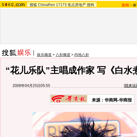
搜狐
ChinaRen
17173
焦点房地产
搜狗
新闻
-
体
娱乐频道
>
八卦频道
>
内地八卦
“花儿乐队”主唱成作家 写《白水煮
2008年04月25日05:55
[
我来说
来源：华商网-华商报