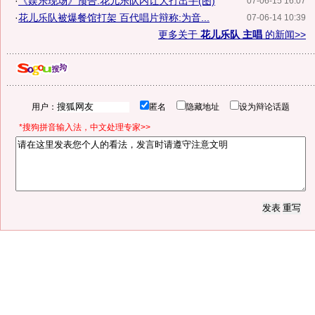
·
《娱乐现场》预告:花儿乐队内讧大打出手(图)
07-06-15 16:07
·
花儿乐队被爆餐馆打架 百代唱片辩称:为音...
07-06-14 10:39
更多关于
花儿乐队 主唱
的新闻>>
用户：
匿名
隐藏地址
设为辩论话题
*搜狗拼音输入法，中文处理专家>>