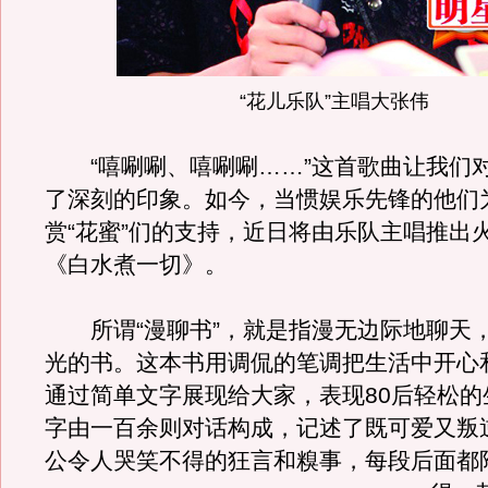
“花儿乐队”主唱大张伟
“嘻唰唰、嘻唰唰……”这首歌曲让我们对
了深刻的印象。如今，当惯娱乐先锋的他们
赏“花蜜”们的支持，近日将由乐队主唱推出
《白水煮一切》。
所谓“漫聊书”，就是指漫无边际地聊天
光的书。这本书用调侃的笔调把生活中开心
通过简单文字展现给大家，表现80后轻松的
字由一百余则对话构成，记述了既可爱又叛
公令人哭笑不得的狂言和糗事，每段后面都