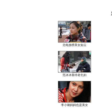
北电放榜美女如云
范冰冰善待老乞妇
李小璐妈妈也是美女