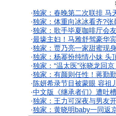
·
独家：春晚第二次联排 马
·
独家：体重向冰冰看齐?张
·
独家：歌手毕夏咖啡厅会友
·
最壕主妇！马雅舒驾豪华
·
独家：贾乃亮一家甜蜜现身
·
独家：杨幂扮纯情小妹 头
·
独家：“温太医”张晓龙回京
·
独家：有颜则任性！蒋勤
·
陈妍希录节目被蒙眼 容祖
·
中文版《继承者们》遭吐槽
·
独家：王力可深夜与男友开
·
独家：黄晓明baby一同返