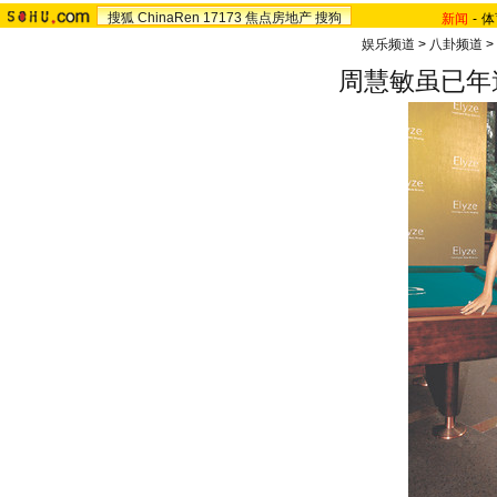
搜狐
ChinaRen
17173
焦点房地产
搜狗
新闻
-
体
娱乐频道
>
八卦频道
>
周慧敏虽已年