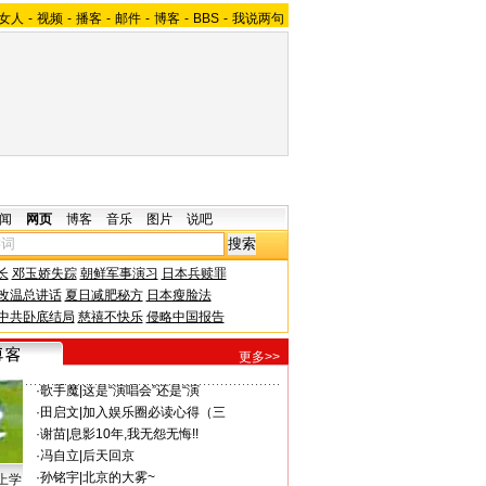
女人
-
视频
-
播客
-
邮件
-
博客
-
BBS
-
我说两句
闻
网页
博客
音乐
图片
说吧
长
邓玉娇失踪
朝鲜军事演习
日本兵赎罪
改温总讲话
夏日减肥秘方
日本瘦脸法
中共卧底结局
慈禧不快乐
侵略中国报告
更多>>
·
歌手魔
|
这是“演唱会”还是“演
·
田启文
|
加入娱乐圈必读心得（三
·
谢苗
|
息影10年,我无怨无悔!!
·
冯自立
|
后天回京
·
孙铭宇
|
北京的大雾~
上学