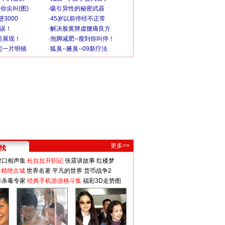
你尖叫(图)
·
吸引异性的秘密武器
3000
·
45岁以前停经不正常
不误！
·
解决脸黄脾虚腰痛良方
美展现！
·
泡脚减肥--瘦到你叫停！
起一片明镜
·
狐臭--腋臭--09新疗法
更多>>
对口相声集
杜拉拉升职记
张震讲故事
红楼梦
-精绝古城
世界名著
平凡的世界
货币战争2
毒杀毒专家
经典手机游游格斗集
福彩3D走势图