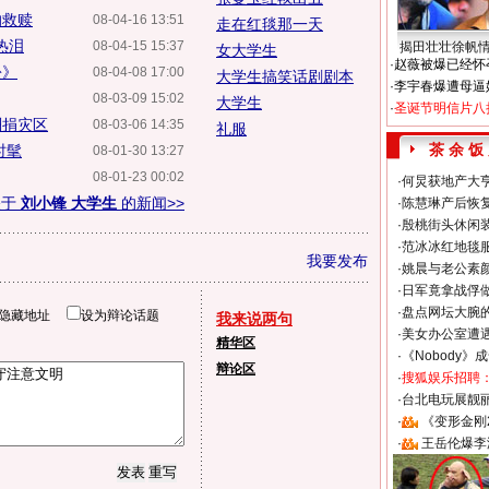
的救赎
08-04-16 13:51
走在红毯那一天
热泪
08-04-15 15:37
揭田壮壮徐帆
女大学生
·
赵薇被爆已经怀
松》
08-04-08 17:00
大学生搞笑话剧剧本
·
李宇春爆遭母逼
08-03-09 15:02
大学生
·
圣诞节明信片八
酬捐灾区
08-03-06 14:35
礼服
茶 余 饭
时髦
08-01-30 13:27
08-01-23 00:02
·
何炅获地产大亨
关于
刘小锋 大学生
的新闻>>
·
陈慧琳产后恢复
·
殷桃街头休闲装
·
范冰冰红地毯
我要发布
·
姚晨与老公素
·
日军竟拿战俘
·
盘点网坛大腕
隐藏地址
设为辩论话题
我来说两句
·
美女办公室遭
精华区
·
《Nobody》
辩论区
·
搜狐娱乐招聘
·
台北电玩展靓丽S
·
《变形金刚
·
王岳伦爆李