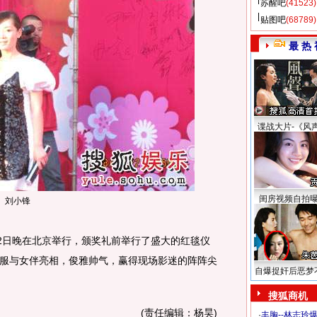
苏醒吧
(41523)
贴图吧
(68789)
最 热 
谍战大片-《风
闺房视频自拍
刘小锋
2日晚在北京举行，颁奖礼前举行了盛大的红毯仪
服与女伴亮相，俊雅帅气，赢得现场影迷的阵阵尖
自爆捉奸后恶梦
搜狐商机
(责任编辑：杨昊)
·
丰胸--林志玲