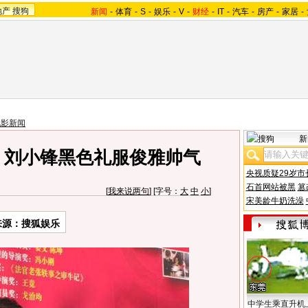
地产
搜狗
新闻
-
体育
-
S
-
娱乐
-
V
-
财经
-
IT
-
汽车
-
房产
-
家居
-
电影新闻
新
 刘小锋黑色礼服俊雅帅气
央视质疑29岁市
石首网站被黑
篡
[
我来说两句
] [字号：
大
中
小
]
宋美龄牛奶洗澡
来源：搜狐娱乐
中学生乘直升机