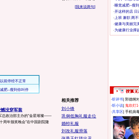
·
睡觉减肥--瘦到
[
我来说两句
]
·
开这样的店 日进
·
上班 兼职 两
·
健康与美丽完
·
为健康行业撑
·
听评书
|
郭德纲
相关推荐
·
听小说
|
鬼吹灯1
刘小锋
遗憾没穿军装
·
共享区
|
手机病
放军总政治部主办的"金星璀璨——
巩俐低胸礼服走位
二十周年颁奖晚会"在中国剧院隆
婚纱礼服
刘孜礼服滑落
张曼玉红毯出丑