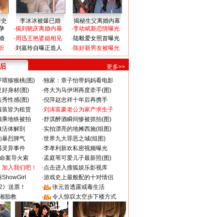
情史
李冰冰被爆已婚
揭秘生父离婚内幕
孕
·
揭刘晓庆离婚内幕
·
李幼斌新恋情曝光
婚
·
周迅王艳婆媳相见
·
陆毅爱女照首曝光
折
·
刘嘉玲自曝正造人
·
陈好新男友被曝光
 后
更多>>
喂猕猴桃(图)
·
独家：章子怡带妈妈看电影
好身材(图)
·
佟大为马伊琍再度牵手(图)
秀性感(图)
·
倪萍赵忠祥十年后再携手
服装皆为租赁
·
刘涛富豪老公为家产求生子
颜乘地铁被拍
·
舒淇醉酒瞬间惨被抓拍(图)
做活体解剖
·
实拍漂亮的地摊西施(组图)
的暴烈脾气
·
世界九大罪恶之城(组图)
遇灵异事件
·
李孝利新欢私密视频曝光
成命案导火索
·
孟庭苇可爱儿子最新照(图)
：加入我们吧！
·
点击进入搜狐娱乐影视库
howGirl
·
游戏史上最般配的十对情侣
2》送票！
·
张元首透露戒毒生活
湘胎教
·
令人惊叹太空步下楼方式