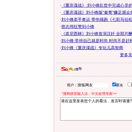
·
《重庆谍战》:刘小锋乱世中完成心灵
·
《重庆谍战》刘小锋版"秦骜"赚足观众
·
刘小锋牵手奥运 带伤领跑《七彩马拉
·
曾志伟狂赞刘小锋
·
《盘尼西林》刘小锋首演汉奸 全部片
·
刘小锋:坚持自己就是时尚 时尚不是赶
·
刘小锋《重庆谍战》专玩儿高智商
更多
用户：
匿名
*搜狗拼音输入法，中文处理专家>>