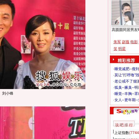
高圆圆同居男友
朱军
赵薇
电影
笑
明星
精彩推荐
·
睡觉减肥--瘦到
·
莫让“打呼噜”
·
老公戒不了烟酒
·
狐臭--腋臭--
刘小锋
·
睡觉--丰胸--
·
女人--更年期-
说 吧 排 行
上证指数
(7744