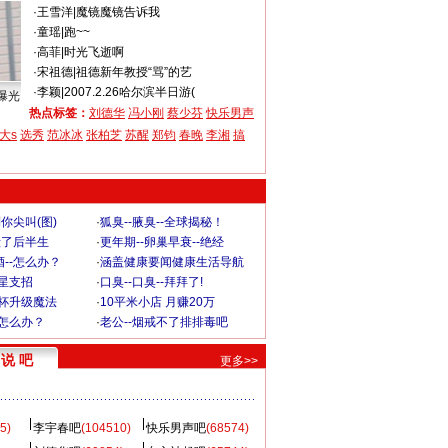
·
王雪洋
|
魔镜魔镜告诉我
·
童瑶
|
跑~~
·
高菲
|
时光飞逝啊
·
宋祖德
|
祖德新年教授“骂”的艺
·
李颖
|
2007.2.26哈尔滨半日游(
曝光
热点标签：
刘德华
冯小刚
蔡少芬
快乐男声
大s
选秀
范冰冰
张柏芝
苏醒
郑钧
春晚
李湘
搞
你尖叫(图)
·
狐臭--腋臭--全球揭秘！
毁了后半生
·
更年期--卵巢早衰--绝经
--怎么办？
·
涵盖健康要闻健康生活导航
明星支招
·
口臭--口臭--拜拜了!
罩杯升级魔法
·
10平米小店 月赚20万
-怎么办？
·
老公--烟戒不了排排毒吧
说 吧
更多>>
5)
李宇春吧
(104510)
快乐男声吧
(68574)