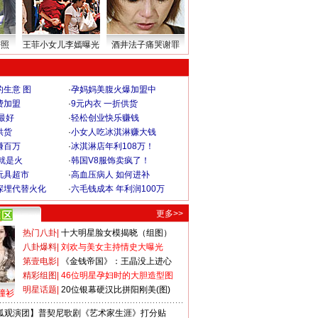
密照
王菲小女儿李嫣曝光
酒井法子痛哭谢罪
生意 图
·
孕妈妈美腹火爆加盟中
费加盟
·
9元内衣 一折供货
最好
·
轻松创业快乐赚钱
供货
·
小女人吃冰淇淋赚大钱
赚百万
·
冰淇淋店年利108万！
就是火
·
韩国V8服饰卖疯了！
玩具超市
·
高血压病人 如何进补
深埋代替火化
·
六毛钱成本 年利润100万
更多>>
热门八卦
|
十大明星脸女模揭晓（组图）
八卦爆料
|
刘欢与美女主持情史大曝光
第壹电影
|
《金钱帝国》：王晶没上进心
精彩组图
|
46位明星孕妇时的大胆造型图
明星话题
|
20位银幕硬汉比拼阳刚美(图)
撞衫
狐观演团】普契尼歌剧《艺术家生涯》打分贴