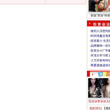
新版“西游”绝
投 资 创 业
·
做别人没想到的
·
时尚情趣店免
·
投资最小 生意
·
品牌服饰一折
·
投资办小厂年
·
开清大学习吧 
·
２万开新奇特
·
尊重遇难遗体
范冰冰李冰冰大
戏剧演出
|
【搜