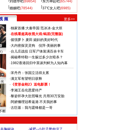
刘德华吧
(69854)
东方神起吧
(65744)
婚姻吧
(78544)
37℃女人吧
(6985)
视 频
更多>>
·
独家首播:大秦帝国
范冰冰-金大班
·
在线看超高收视大戏:
蜗居(完整版)
·
倔强萝卜
麦田
媳妇的美好时代
·
大内密探灵灵狗
倪萍-美丽的事
·
台儿庄战役 日军尸体装满百余卡车
声》
·
揭秘希特勒一生躲过多少次暗杀？
·
1982香港回归中英谈判鲜为人知内幕
·
宋丹丹：张国立活得太累
·
满文军有望明日获释
曝光
·
《变形金刚2》送电影票！
·
李湘王岳伦恩爱待产
·
黎姿怀孕大肚照曝光 月用30万安胎
·
阿娇懒理冠希返港:不关我的事
·
古巨基：我与霆锋都是一哥
不断
爆丰胸秘诀
·
减肥--小肚子赘肉没了