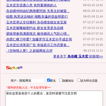
·
玉木宏言语透心意 有想要拥抱的人
08-03-24 13:42
·
岛谷瞳仲间由纪惠闺蜜同游 关系太好被疑...
08-01-29 14:23
·
组图:风景这边独好 细数东瀛的混血明星们
08-01-04 11:44
·
玉木宏承认交往顺利 岛谷瞳坐稳女友宝座
07-12-27 14:15
·
玉木宏被曝秘密约会 新女友竟是岛谷瞳
07-10-23 12:13
·
梁咏琪春风满面抵京 被传婚讯人气旺心情...
07-09-07 07:24
·
赤西仁横刀夺爱? 加藤罗莎玉木宏分手成定局
07-07-27 14:31
·
玉木宏出演美容广告 幸福表示工作恋爱各...
07-04-03 15:28
·
《交响情人梦》之超级网友点评
06-12-01 11:11
更多关于
岛谷瞳 玉木宏
的新闻>>
用户：
匿名
隐藏地址
设为辩论话题
*搜狗拼音输入法，中文处理专家>>