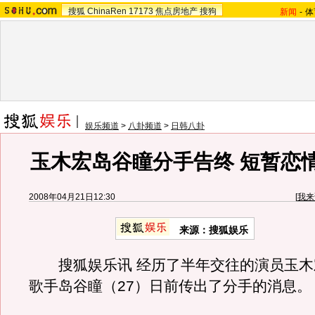
搜狐
ChinaRen
17173
焦点房地产
搜狗
新闻
-
体
娱乐频道
>
八卦频道
>
日韩八卦
玉木宏岛谷瞳分手告终 短暂恋
2008年04月21日12:30
[
我来
来源：搜狐娱乐
搜狐娱乐讯 经历了半年交往的演员玉木宏
歌手岛谷瞳（27）日前传出了分手的消息。