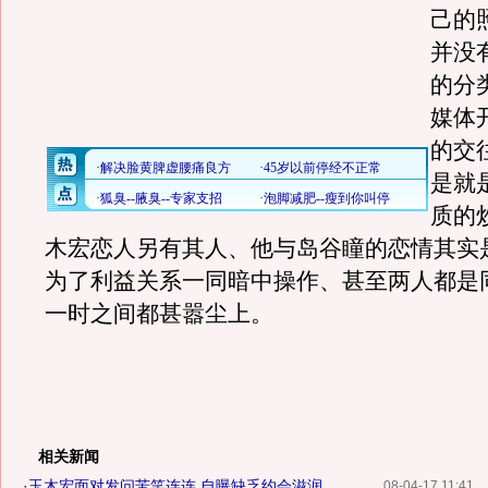
己的
并没
的分
媒体
的交
是就
质的
木宏恋人另有其人、他与岛谷瞳的恋情其实
为了利益关系一同暗中操作、甚至两人都是
一时之间都甚嚣尘上。
相关新闻
·
玉木宏面对发问苦笑连连 自曝缺乏约会滋润
08-04-17 11:41