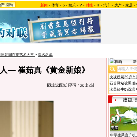
地产
搜狗
新闻
-
体育
-
S
-
娱乐
-
V
-
财经
-
IT
-
汽车
-
房产
-
家居
-
4届韩国百想艺术大赏
>
提名名单
新
人— 崔茹真《黄金新娘》
央视质疑29岁市
石首网站被黑
篡
[
我来说两句
] [字号：
大
中
小
]
宋美龄牛奶洗澡
中学生乘直升机