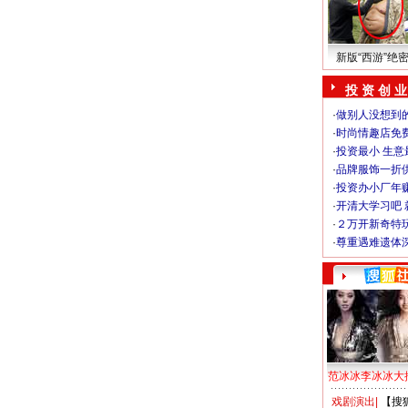
新版“西游”绝
投 资 创 业
·
做别人没想到的
·
时尚情趣店免
·
投资最小 生意
·
品牌服饰一折
·
投资办小厂年
·
开清大学习吧 
·
２万开新奇特
·
尊重遇难遗体
范冰冰李冰冰大
戏剧演出
|
【搜