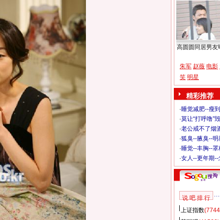
高圆圆同居男友
朱军
赵薇
电影
笑
明星
精彩推荐
·
睡觉减肥--瘦到
·
莫让“打呼噜”
·
老公戒不了烟酒
·
狐臭--腋臭--
·
睡觉--丰胸--
·
女人--更年期-
说 吧 排 行
上证指数
(7744