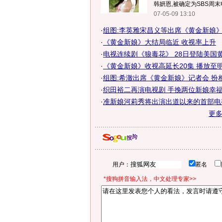
韩妍恩,被确定为SBS周末
07-05-09 13:10
·
组图:李英雅宋昌义等出席《黄金新娘
·
《黄金新娘》大结局临近 收视率上升
·
电视连续剧《狼毒花》 28日登陆美国
·
《黄金新娘》收视高延长20集 播放至
·
组图:希澈出席《黄金新娘》记者会 扮
·
织田裕二再演电视剧 手挽两位新娘幸福无
·
准新娘河莉秀将出演出道以来的首部电视
更
用户：
匿名
*搜狗拼音输入法，中文处理专家>>