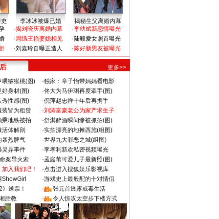
情史
李冰冰被爆已婚
揭秘生父离婚内幕
孕
·
揭刘晓庆离婚内幕
·
李幼斌新恋情曝光
婚
·
周迅王艳婆媳相见
·
陆毅爱女照首曝光
折
·
刘嘉玲自曝正造人
·
陈好新男友被曝光
 后
更多>>
喂猕猴桃(图)
·
独家：章子怡带妈妈看电影
好身材(图)
·
佟大为马伊琍再度牵手(图)
秀性感(图)
·
倪萍赵忠祥十年后再携手
服装皆为租赁
·
刘涛富豪老公为家产求生子
颜乘地铁被拍
·
舒淇醉酒瞬间惨被抓拍(图)
做活体解剖
·
实拍漂亮的地摊西施(组图)
的暴烈脾气
·
世界九大罪恶之城(组图)
遇灵异事件
·
李孝利新欢私密视频曝光
成命案导火索
·
孟庭苇可爱儿子最新照(图)
：加入我们吧！
·
点击进入搜狐娱乐影视库
howGirl
·
游戏史上最般配的十对情侣
2》送票！
·
张元首透露戒毒生活
湘胎教
·
令人惊叹太空步下楼方式