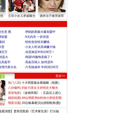
密照
王菲小女儿李嫣曝光
酒井法子痛哭谢罪
生意 图
·
孕妈妈美腹火爆加盟中
费加盟
·
9元内衣 一折供货
最好
·
轻松创业快乐赚钱
供货
·
小女人吃冰淇淋赚大钱
赚百万
·
冰淇淋店年利108万！
就是火
·
韩国V8服饰卖疯了！
玩具超市
·
高血压病人 如何进补
深埋代替火化
·
六毛钱成本 年利润100万
更多>>
热门八卦
|
十大明星脸女模揭晓（组图）
八卦爆料
|
刘欢与美女主持情史大曝光
第壹电影
|
《金钱帝国》：王晶没上进心
精彩组图
|
46位明星孕妇时的大胆造型图
明星话题
|
20位银幕硬汉比拼阳刚美(图)
撞衫
狐观演团】普契尼歌剧《艺术家生涯》打分贴