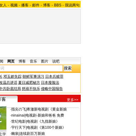
女人
-
视频
-
播客
-
邮件
-
博客
-
BBS
-
我说两句
闻
网页
博客
音乐
图片
说吧
长
邓玉娇失踪
朝鲜军事演习
日本兵赎罪
改温总讲话
夏日减肥秘方
日本瘦脸法
中共卧底结局
慈禧不快乐
侵略中国报告
更多>>
·
指尖の飞
|
希澈新电视剧《黄金新娘
·
ninainai
|
电视剧-新娘和爸爸 免费
·
世纪电影
|
电视剧《九指新娘》
·
宇行天下
|
电视剧《第100个新娘》
·
幽泉
|
连续剧百万新娘
上学