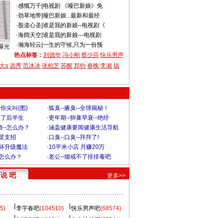
·
感慨万千
|
电视剧 《哑巴新娘》免
·
劲草地带
|
哑巴新娘...最新和最经
·
股道心圣
|
谁是我的新娘--电视剧《
·
海阔天空
|
谁是我的新娘---电视剧
·
瀚海轻云
|
一生的守候,只为一份预
曝光
热点标签：
刘德华
冯小刚
蔡少芬
快乐男声
大s
选秀
范冰冰
张柏芝
苏醒
郑钧
春晚
李湘
搞
你尖叫(图)
·
狐臭--腋臭--全球揭秘！
毁了后半生
·
更年期--卵巢早衰--绝经
--怎么办？
·
涵盖健康要闻健康生活导航
明星支招
·
口臭--口臭--拜拜了!
罩杯升级魔法
·
10平米小店 月赚20万
-怎么办？
·
老公--烟戒不了排排毒吧
说 吧
更多>>
5)
李宇春吧
(104510)
快乐男声吧
(68574)