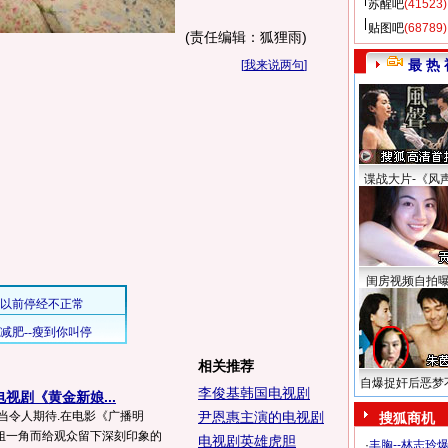
苏醒吧
(41523)
贴图吧
(68789)
(责任编辑：狐狸雨)
最 热 
[
我来说两句
]
谍战大片-《风
闺房视频自拍
相关推荐
自爆捉奸后恶梦
李俊基韩国电视剧
视剧《黄金新娘...
当令人期待.在电影《广播明
尹恩惠主演的电视剧
搜狐商机
姐一角而给观众留下深刻印象的
电视剧英雄虎胆
·
丰胸--林志玲