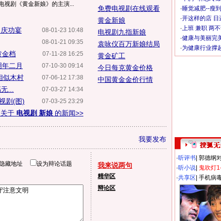
电视剧《黄金新娘》的主演...
免费电视剧在线观看
·
睡觉减肥--瘦到
·
开这样的店 日进
黄金新娘
·
上班 兼职 两
》庆功宴
08-01-23 10:48
电视剧九指新娘
·
健康与美丽完
08-01-21 09:35
袁咏仪百万新娘结局
·
为健康行业撑
黄金档
07-11-28 16:25
黄金矿工
明年二月
07-10-30 09:14
今日每克黄金价格
相似木村
07-06-12 17:38
中国黄金金价行情
...
07-03-27 14:34
剧(图)
07-03-25 23:29
多关于
电视剧 新娘
的新闻>>
我要发布
·
听评书
|
郭德纲
隐藏地址
设为辩论话题
我来说两句
·
听小说
|
鬼吹灯1
精华区
·
共享区
|
手机病
辩论区