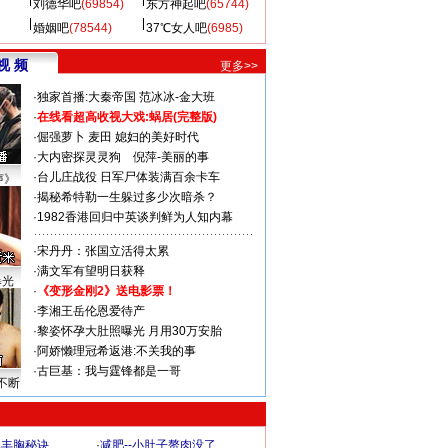
刘德华吧
(69854)
东方神起吧
(65744)
婚姻吧
(78544)
37℃女人吧
(6985)
视 频
更多>>
·
独家首播:大秦帝国
范冰冰-金大班
·
在线看超高收视大戏:
蜗居(完整版)
·
倔强萝卜
麦田
媳妇的美好时代
·
大内密探灵灵狗
倪萍-美丽的事
·
台儿庄战役 日军尸体装满百余卡车
声》
·
揭秘希特勒一生躲过多少次暗杀？
·
1982香港回归中英谈判鲜为人知内幕
·
宋丹丹：张国立活得太累
·
满文军有望明日获释
曝光
·
《变形金刚2》送电影票！
·
李湘王岳伦恩爱待产
·
黎姿怀孕大肚照曝光 月用30万安胎
·
阿娇懒理冠希返港:不关我的事
·
古巨基：我与霆锋都是一哥
不断
爆丰胸秘诀
·
减肥--小肚子赘肉没了