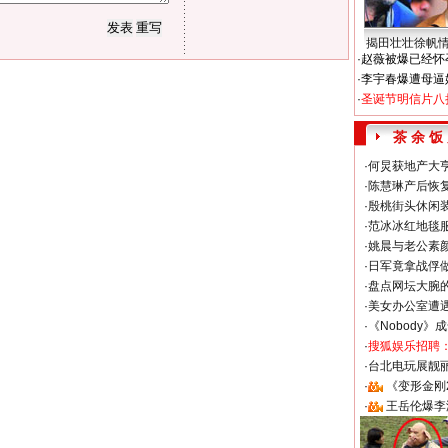
揭田壮壮徐帆
·
赵薇被爆已经怀
·
李宇春爆遭母逼
·
圣诞节明信片八
茶 余 饭
·
何炅获地产大亨
·
陈慧琳产后恢复
·
殷桃街头休闲装
·
范冰冰红地毯
·
姚晨与老公素
·
日军竟拿战俘
·
盘点网坛大腕
·
美女办公室遭
·
《Nobody》
·
搜狐娱乐招聘
·
台北电玩展靓丽S
·
《变形金刚
·
王岳伦爆李