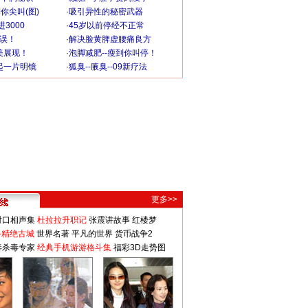
你尖叫(图)
·
吸引异性的秘密武器
3000
·
45岁以前停经不正常
不误！
·
解决脸黄脾虚腰痛良方
美展现！
·
泡脚减肥--瘦到你叫停！
起一片明镜
·
狐臭--腋臭--09新疗法
更多>>
对口相声集
杜拉拉升职记
张震讲故事
红楼梦
-精绝古城
世界名著
平凡的世界
货币战争2
毒杀毒专家
经典手机游游格斗集
福彩3D走势图