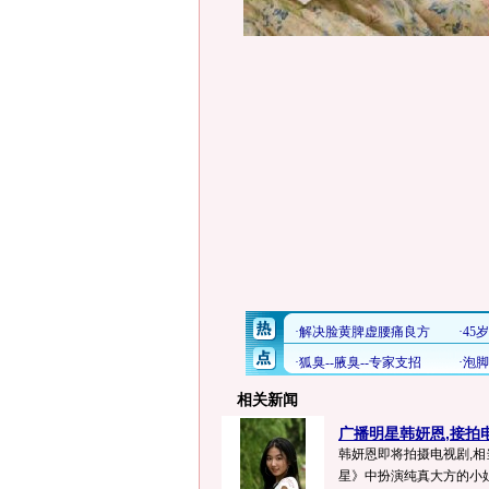
相关新闻
广播明星韩妍恩,接拍电
韩妍恩即将拍摄电视剧,相
星》中扮演纯真大方的小