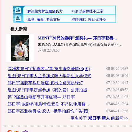
相关新闻
MENT"20代的选择"颁奖礼— 郑日宇获得...
来源:MY DAILY (责任编辑:狐狸雨) 茶余饭后更多>>...
07-08-22 09:58
·
高雅罗郑日宇拍春装写真 扮甜蜜恩爱情侣(图)
08-03-26 14:37
·
组图:郑日宇李太兰参加汉阳大学新生入学仪式
08-03-03 16:06
·
郑日宇摆脱车祸后遗症 复出之路亮起绿灯
07-10-30 14:45
·
组图:郑日宇李妍熙参加《我的爱》公开拍摄
07-10-16 09:52
·
第12届釜山电影节开幕红毯— 郑日宇
07-10-05 11:03
·
郑日宇拍摄MV电影骨盆受伤 不得以使用替...
07-06-26 17:34
·
郑日宇高雅拉再成"恋人" 携手拍服饰广告(图)
07-06-21 17:56
更多关于
郑日宇 新人
的新闻>>