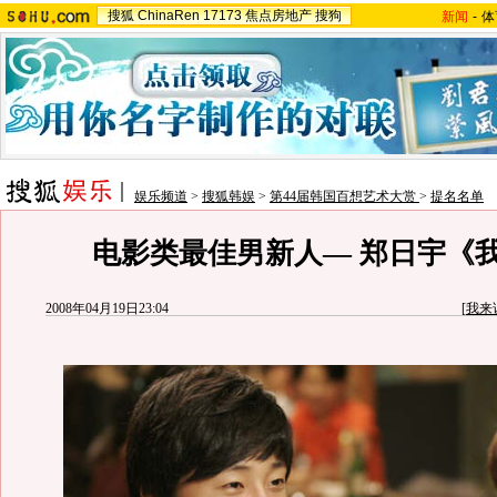
搜狐
ChinaRen
17173
焦点房地产
搜狗
新闻
-
体
娱乐频道
>
搜狐韩娱
>
第44届韩国百想艺术大赏
>
提名名单
电影类最佳男新人— 郑日宇《
2008年04月19日23:04
[
我来