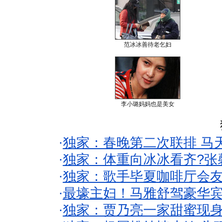
范冰冰善待老乞妇
李小璐妈妈也是美女
·
独家：春晚第二次联排 马
·
独家：体重向冰冰看齐?张
·
独家：歌手毕夏咖啡厅会友
·
最壕主妇！马雅舒驾豪华
·
独家：贾乃亮一家甜蜜现身