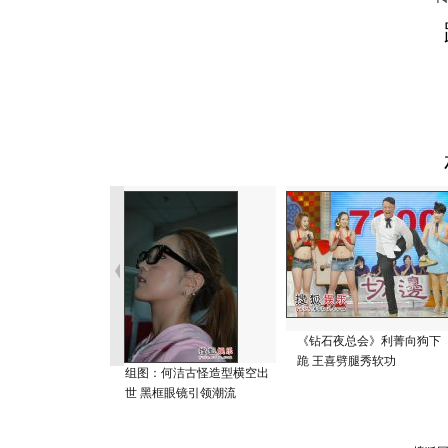
《钻石夜总会》利菁向狗下
跪 王喜劈腿秀软功
组图：何洁古怪造型横空出
世 黑框眼镜引领潮流