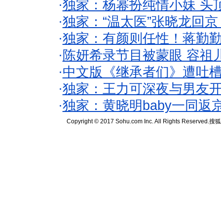
·
独家：杨幂扮纯情小妹 头
·
独家：“温太医”张晓龙回京
·
独家：有颜则任性！蒋勤
·
陈妍希录节目被蒙眼 容祖
·
中文版《继承者们》遭吐槽
·
独家：王力可深夜与男友开
·
独家：黄晓明baby一同返
Copyright © 2017 Sohu.com Inc. All Rights Reserved