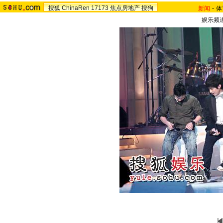
搜狐
ChinaRen
17173
焦点房地产
搜狗
新闻
-
体
娱乐频