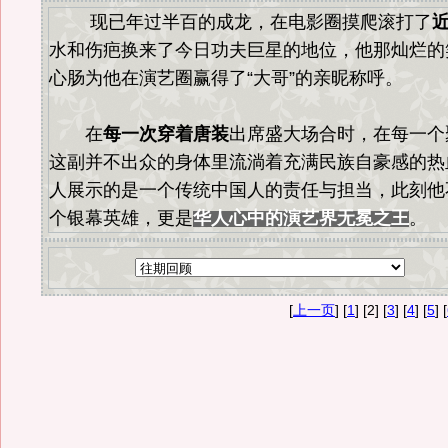
现已年过半百的成龙，在电影圈摸爬滚打了
近
水和伤疤换来了今日功夫巨星的地位，他那灿烂的
心肠为他在演艺圈赢得了“大哥”的亲昵称呼。
在
每一次穿着唐装
出席盛大场合时，在每一个
这副并不出众的身体里流淌着充满民族自豪感的热
人展示的是一个传统中国人的责任与担当，此刻他
个银幕英雄，更是
华人心中的演艺界无冕之王
。
[
上一页
] [
1
] [2] [
3
] [
4
] [
5
] [