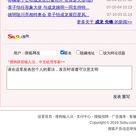
·
孙楠妻子公布成龙生日宴照片 赞其是天使(图)
08-04-18 07:46
·
章子怡任形象大使 与成龙姚明一同支持特...
07-10-04 10:23
·
姚明陆川亮相特奥会 章子怡成龙展巨星风...
07-10-03 11:14
更多关于
成龙 先锋
的新闻>>
用户：
匿名
隐藏地址
设为辩论话题
*搜狗拼音输入法，中文处理专家>>
设置首页
-
搜狗输入法
-
支付中心
-
搜狐招聘
-
广告服务
-
客
Copyright
©
2016 Sohu.com 
搜狐不良信息举