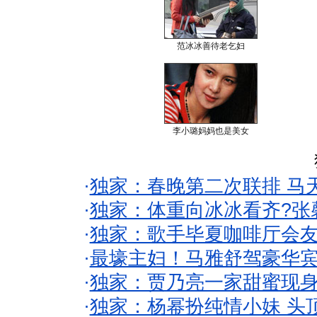
范冰冰善待老乞妇
李小璐妈妈也是美女
·
独家：春晚第二次联排 马
·
独家：体重向冰冰看齐?张
·
独家：歌手毕夏咖啡厅会友
·
最壕主妇！马雅舒驾豪华
·
独家：贾乃亮一家甜蜜现身
·
独家：杨幂扮纯情小妹 头