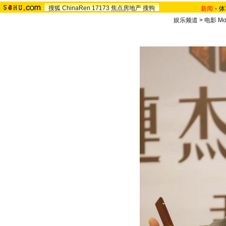
搜狐
ChinaRen
17173
焦点房地产
搜狗
新闻
-
体
娱乐频道
>
电影 Mo