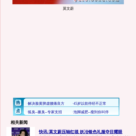
莫文蔚
相关新闻
快讯:莫文蔚压轴红毯 妖冶银色礼服夺目耀眼