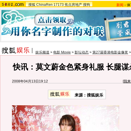
搜狐
ChinaRen
17173
焦点房地产
搜狗
新闻
-
体
娱乐频道
>
电影 Movie
>
影坛动态
>
第27届香港电影金像奖
快讯：莫文蔚金色紧身礼服 长腿谋
2008年04月13日19:12
[
我来
来源：搜狐娱乐