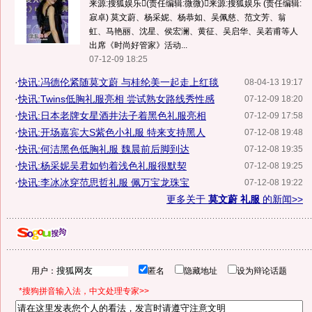
来源:搜狐娱乐(责任编辑:微微)来源:搜狐娱乐 (责任编辑:
寂卓) 莫文蔚、杨采妮、杨恭如、吴佩慈、范文芳、翁
虹、马艳丽、沈星、侯宏澜、黄征、吴启华、吴若甫等人
出席《时尚好管家》活动...
07-12-09 18:25
·
快讯:冯德伦紧随莫文蔚 与桂纶美一起走上红毯
08-04-13 19:17
·
快讯:Twins低胸礼服亮相 尝试熟女路线秀性感
07-12-09 18:20
·
快讯:日本老牌女星酒井法子着黑色礼服亮相
07-12-09 17:58
·
快讯:开场嘉宾大S紫色小礼服 特来支持黑人
07-12-08 19:48
·
快讯:何洁黑色低胸礼服 魏晨前后脚到达
07-12-08 19:35
·
快讯:杨采妮吴君如钧着浅色礼服很默契
07-12-08 19:25
·
快讯:李冰冰穿范思哲礼服 佩万宝龙珠宝
07-12-08 19:22
更多关于
莫文蔚 礼服
的新闻>>
用户：
匿名
隐藏地址
设为辩论话题
*搜狗拼音输入法，中文处理专家>>