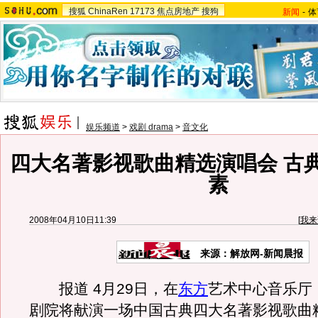
搜狐
ChinaRen
17173
焦点房地产
搜狗
新闻
-
体
娱乐频道
>
戏剧 drama
>
音文化
四大名著影视歌曲精选演唱会 古
素
2008年04月10日11:39
[
我来
来源：解放网-新闻晨报
报道 4月29日，在
东方
艺术中心音乐厅
剧院将献演一场中国古典四大名著影视歌曲