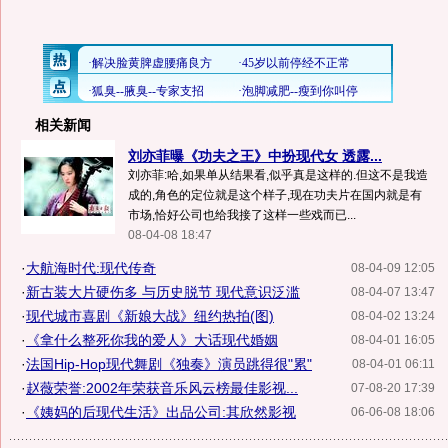
相关新闻
刘亦菲曝《功夫之王》中扮现代女 透露...
刘亦菲:哈,如果单从结果看,似乎真是这样的.但这不是我造
成的,角色的定位就是这个样子,现在功夫片在国内就是有
市场,恰好公司也给我接了这样一些戏而已...
08-04-08 18:47
·
大航海时代:现代传奇
08-04-09 12:05
·
新古装大片硬伤多 与历史脱节 现代意识泛滥
08-04-07 13:47
·
现代城市喜剧《新娘大战》纽约热拍(图)
08-04-02 13:24
·
《拿什么整死你我的爱人》大话现代婚姻
08-04-01 16:05
·
法国Hip-Hop现代舞剧《独奏》演员跳得很"累"
08-04-01 06:11
·
赵薇荣誉:2002年荣获音乐风云榜最佳影视...
07-08-20 17:39
·
《姨妈的后现代生活》出品公司:其欣然影视
06-06-08 18:06