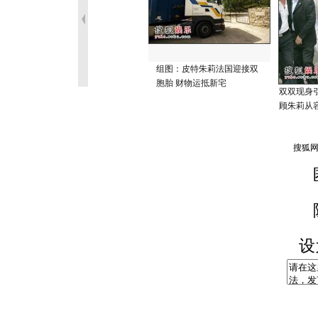
组图：皮特朱莉法国迎接双
胞胎 财物运抵新宅
双双现身
顾朱莉从
设