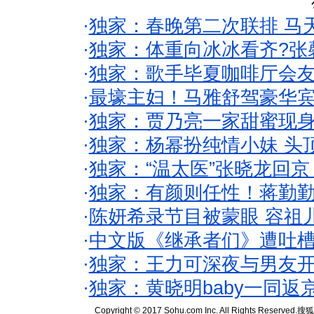
·
独家：春晚第二次联排 马
·
独家：体重向冰冰看齐?张
·
独家：歌手毕夏咖啡厅会友
·
最壕主妇！马雅舒驾豪华
·
独家：贾乃亮一家甜蜜现身
·
独家：杨幂扮纯情小妹 头
·
独家：“温太医”张晓龙回京
·
独家：有颜则任性！蒋勤
·
陈妍希录节目被蒙眼 容祖
·
中文版《继承者们》遭吐槽
·
独家：王力可深夜与男友开
·
独家：黄晓明baby一同返
Copyright © 2017 Sohu.com Inc. All Rights Reserved