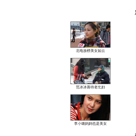
北电放榜美女如云
范冰冰善待老乞妇
李小璐妈妈也是美女