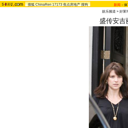
搜狐
ChinaRen
17173
焦点房地产
搜狗
新闻
-
体
娱乐频道
>
好莱
盛传安吉