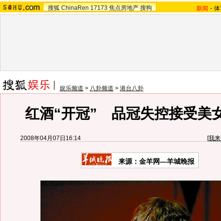
搜狐
ChinaRen
17173
焦点房地产
搜狗
新闻
-
体
娱乐频道
>
八卦频道
>
港台八卦
红酒“开冠” 品冠失控接受美女
2008年04月07日16:14
[
我来
来源：金羊网—羊城晚报