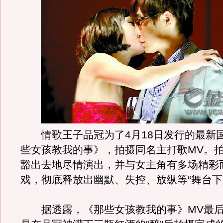
情歌王子品冠为了4月18日发行的最新
些女孩教我的事》，拍摄同名主打歌MV。
豁出去地尽情演出，并与女主角有多场精彩
戏，彻底释放出幽默、失控、放纵等“舞台下
据透露，《那些女孩教我的事》MV最后