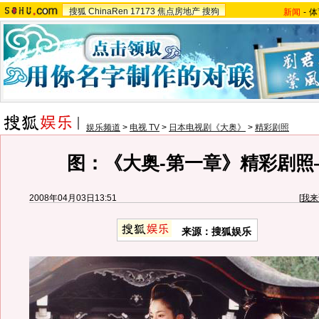
搜狐
ChinaRen
17173
焦点房地产
搜狗
新闻
-
体
娱乐频道
>
电视 TV
>
日本电视剧《大奥》
>
精彩剧照
图：《大奥-第一章》精彩剧照
2008年04月03日13:51
[
我来
来源：搜狐娱乐