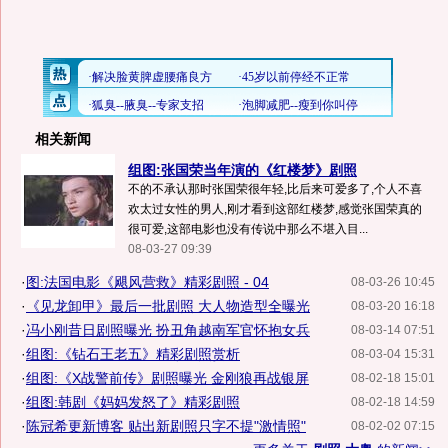
相关新闻
组图:张国荣当年演的《红楼梦》剧照
不的不承认那时张国荣很年轻,比后来可爱多了,个人不喜
欢太过女性的男人,刚才看到这部红楼梦,感觉张国荣真的
很可爱,这部电影也没有传说中那么不堪入目...
08-03-27 09:39
·
图:法国电影《飓风营救》精彩剧照 - 04
08-03-26 10:45
·
《见龙卸甲》最后一批剧照 大人物造型全曝光
08-03-20 16:18
·
冯小刚昔日剧照曝光 扮丑角越南军官怀抱女兵
08-03-14 07:51
·
组图:《钻石王老五》精彩剧照赏析
08-03-04 15:31
·
组图:《X战警前传》剧照曝光 金刚狼再战银屏
08-02-18 15:01
·
组图:韩剧《妈妈发怒了》精彩剧照
08-02-18 14:59
·
陈冠希更新博客 贴出新剧照只字不提"激情照"
08-02-02 07:15