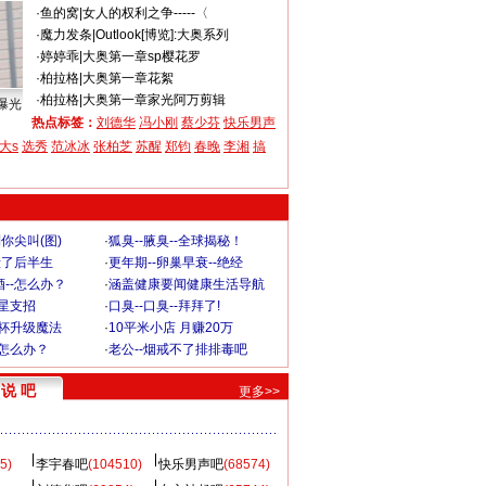
·
鱼的窝
|
女人的权利之争-----〈
·
魔力发条
|
Outlook[博览]:大奥系列
·
婷婷乖
|
大奥第一章sp樱花罗
·
柏拉格
|
大奥第一章花絮
·
柏拉格
|
大奥第一章家光阿万剪辑
曝光
热点标签：
刘德华
冯小刚
蔡少芬
快乐男声
大s
选秀
范冰冰
张柏芝
苏醒
郑钧
春晚
李湘
搞
你尖叫(图)
·
狐臭--腋臭--全球揭秘！
毁了后半生
·
更年期--卵巢早衰--绝经
--怎么办？
·
涵盖健康要闻健康生活导航
明星支招
·
口臭--口臭--拜拜了!
罩杯升级魔法
·
10平米小店 月赚20万
-怎么办？
·
老公--烟戒不了排排毒吧
说 吧
更多>>
5)
李宇春吧
(104510)
快乐男声吧
(68574)