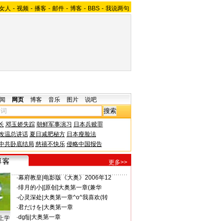
女人
-
视频
-
播客
-
邮件
-
博客
-
BBS
-
我说两句
闻
网页
博客
音乐
图片
说吧
长
邓玉娇失踪
朝鲜军事演习
日本兵赎罪
改温总讲话
夏日减肥秘方
日本瘦脸法
中共卧底结局
慈禧不快乐
侵略中国报告
更多>>
·
幕府教皇
|
电影版《大奥》2006年12
·
绯月的小
|
[原创]大奥第一章(兼华
·
心灵深处
|
大奥第一章^o^我喜欢(转
·
君だけを
|
大奥第一章
·
dgfjj
|
大奥第一章
上学