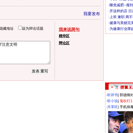
·
睡觉减肥--瘦到
·
开这样的店 日进
我要发布
·
上班 兼职 两
·
健康与美丽完
隐藏地址
设为辩论话题
·
为健康行业撑
我来说两句
精华区
辩论区
·
听评书
|
郭德纲
·
听小说
|
鬼吹灯1
·
共享区
|
手机病