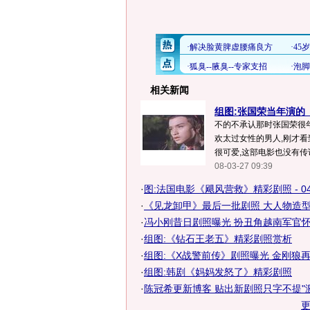
相关新闻
组图:张国荣当年演的
不的不承认那时张国荣很年
欢太过女性的男人,刚才看
很可爱,这部电影也没有传说
08-03-27 09:39
·
图:法国电影《飓风营救》精彩剧照 - 0
·
《见龙卸甲》最后一批剧照 大人物造
·
冯小刚昔日剧照曝光 扮丑角越南军官
·
组图:《钻石王老五》精彩剧照赏析
·
组图:《X战警前传》剧照曝光 金刚狼
·
组图:韩剧《妈妈发怒了》精彩剧照
·
陈冠希更新博客 贴出新剧照只字不提"