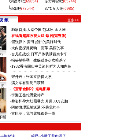
刘德华吧
(69854)
东方神起吧
(65744)
婚姻吧
(78544)
37℃女人吧
(6985)
视 频
更多>>
·
独家首播:大秦帝国
范冰冰-金大班
·
在线看超高收视大戏:
蜗居(完整版)
·
倔强萝卜
麦田
媳妇的美好时代
·
大内密探灵灵狗
倪萍-美丽的事
·
台儿庄战役 日军尸体装满百余卡车
声》
·
揭秘希特勒一生躲过多少次暗杀？
·
1982香港回归中英谈判鲜为人知内幕
·
宋丹丹：张国立活得太累
·
满文军有望明日获释
曝光
·
《变形金刚2》送电影票！
·
李湘王岳伦恩爱待产
·
黎姿怀孕大肚照曝光 月用30万安胎
·
阿娇懒理冠希返港:不关我的事
·
古巨基：我与霆锋都是一哥
不断
爆丰胸秘诀
·
减肥--小肚子赘肉没了