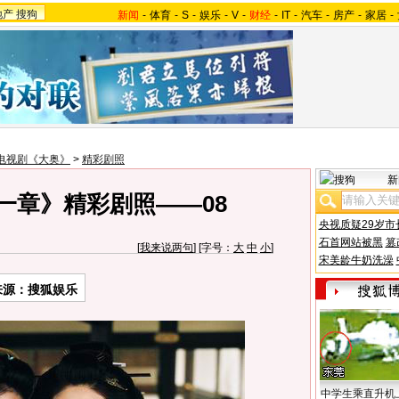
地产
搜狗
新闻
-
体育
-
S
-
娱乐
-
V
-
财经
-
IT
-
汽车
-
房产
-
家居
-
电视剧《大奥》
>
精彩剧照
新
一章》精彩剧照——08
央视质疑29岁市
石首网站被黑
篡
[
我来说两句
] [字号：
大
中
小
]
宋美龄牛奶洗澡
来源：搜狐娱乐
中学生乘直升机