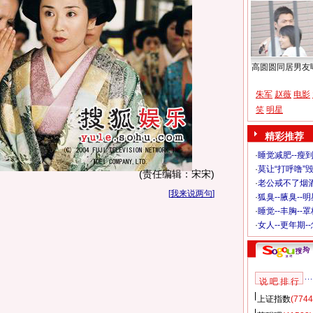
高圆圆同居男友
朱军
赵薇
电影
笑
明星
精彩推荐
·
睡觉减肥--瘦到
·
莫让“打呼噜”
(责任编辑：宋宋)
·
老公戒不了烟酒
[
我来说两句
]
·
狐臭--腋臭--
·
睡觉--丰胸--
·
女人--更年期-
说 吧 排 行
上证指数
(7744