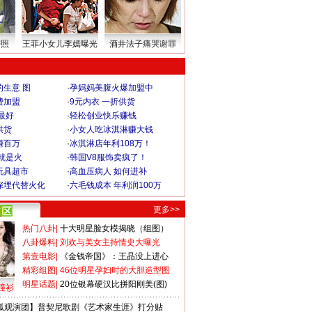
密照
王菲小女儿李嫣曝光
酒井法子痛哭谢罪
生意 图
·
孕妈妈美腹火爆加盟中
费加盟
·
9元内衣 一折供货
最好
·
轻松创业快乐赚钱
供货
·
小女人吃冰淇淋赚大钱
赚百万
·
冰淇淋店年利108万！
就是火
·
韩国V8服饰卖疯了！
玩具超市
·
高血压病人 如何进补
深埋代替火化
·
六毛钱成本 年利润100万
更多>>
热门八卦
|
十大明星脸女模揭晓（组图）
八卦爆料
|
刘欢与美女主持情史大曝光
第壹电影
|
《金钱帝国》：王晶没上进心
精彩组图
|
46位明星孕妇时的大胆造型图
明星话题
|
20位银幕硬汉比拼阳刚美(图)
撞衫
狐观演团】普契尼歌剧《艺术家生涯》打分贴