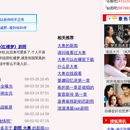
苏醒吧
(41523)
贴图吧
(68789)
最 热 
相关推荐
大奥的新闻
《红楼梦》剧照
谍战大片-《风
轻,比后来可爱多了,个人不喜
请问谁看过大奥
到这部红楼梦,感觉张国荣真的
大奥可以在哪里下载
中那么不堪入目...
什么是大奥
大奥在线观看
4
08-03-26 10:45
曼娜回忆录第一章
闺房视频自拍
型全曝光
08-03-20 16:18
夜的第一章是谁唱的
怀抱女兵
08-03-14 07:51
黄蓉新传 第一章
08-03-04 15:31
裴勇俊韩剧初恋剧照
再战银屏
08-02-18 15:01
浪漫满屋rain剧照
自爆捉奸后恶梦
08-02-18 14:59
激情照"
08-02-02 07:15
搜狐商机
更多关于
剧照 大奥
的新闻>>
·
丰胸--林志玲