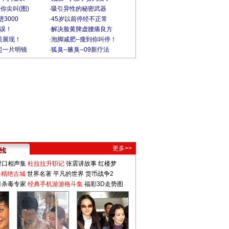
你尖叫(图)
·
吸引异性的秘密武器
3000
·
45岁以前停经不正常
不误！
·
解决脸黄脾虚腰痛良方
美展现！
·
泡脚减肥--瘦到你叫停！
起一片明镜
·
狐臭--腋臭--09新疗法
更多>>
对口相声集
杜拉拉升职记
张震讲故事
红楼梦
-精绝古城
世界名著
平凡的世界
货币战争2
毒杀毒专家
经典手机游游格斗集
福彩3D走势图