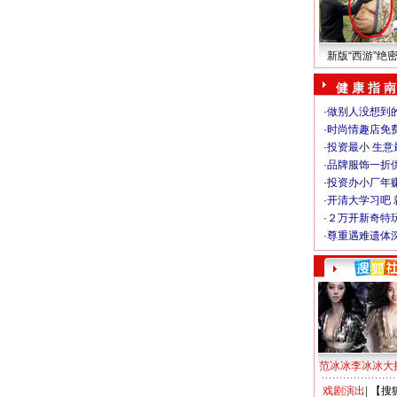
新版“西游”绝
健 康 指 南
·
做别人没想到的
·
时尚情趣店免
·
投资最小 生意
·
品牌服饰一折
·
投资办小厂年
·
开清大学习吧 
·
２万开新奇特
·
尊重遇难遗体
范冰冰李冰冰大
戏剧演出
|
【搜