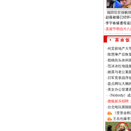
揭田壮壮徐帆
·
赵薇被爆已经怀
·
李宇春爆遭母逼
·
圣诞节明信片八
茶 余 饭
·
何炅获地产大亨
·
陈慧琳产后恢复
·
殷桃街头休闲装
·
范冰冰红地毯
·
姚晨与老公素
·
日军竟拿战俘
·
盘点网坛大腕
·
美女办公室遭
·
《Nobody》
·
搜狐娱乐招聘
·
台北电玩展靓丽S
·
《变形金刚
·
王岳伦爆李