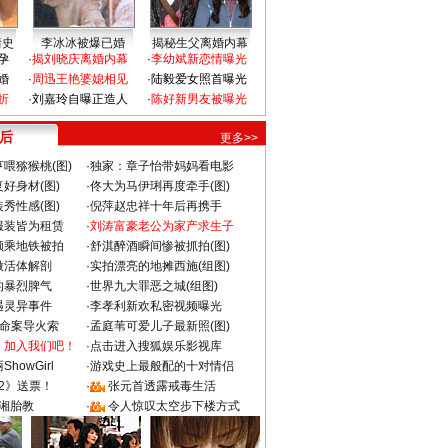
情史
李冰冰被爆已婚
揭秘生父离婚内幕
孕
·
揭刘晓庆离婚内幕
·
李幼斌新恋情曝光
婚
·
周迅王艳婆媳相见
·
陆毅爱女照首曝光
折
·
刘嘉玲自曝正造人
·
陈好新男友被曝光
 后
更多>>
喂猕猴桃(图)
·
独家：章子怡带妈妈看电影
好身材(图)
·
佟大为马伊琍再度牵手(图)
秀性感(图)
·
倪萍赵忠祥十年后再携手
服装皆为租赁
·
刘涛富豪老公为家产求生子
颜乘地铁被拍
·
舒淇醉酒瞬间惨被抓拍(图)
做活体解剖
·
实拍漂亮的地摊西施(组图)
的暴烈脾气
·
世界九大罪恶之城(组图)
遇灵异事件
·
李孝利新欢私密视频曝光
成命案导火索
·
孟庭苇可爱儿子最新照(图)
：加入我们吧！
·
点击进入搜狐娱乐影视库
howGirl
·
游戏史上最般配的十对情侣
2》送票！
·
张元首透露戒毒生活
湘胎教
·
令人惊叹太空步下楼方式