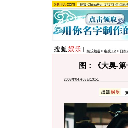
搜狐
ChinaRen
17173
焦点房
娱乐频道
>
电视 TV
>
日本
图：《大奥-第
2008年04月03日13:51