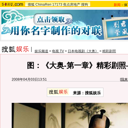
搜狐
ChinaRen
17173
焦点房地产
搜狗
新闻
-
体
娱乐频道
>
电视 TV
>
日本电视剧《大奥》
>
精彩剧照
图：《大奥-第一章》精彩剧照
2008年04月03日13:51
[
我来
来源：搜狐娱乐