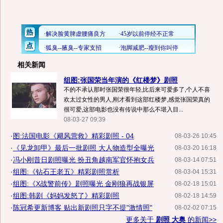
相关新闻
组图:张国荣当年演的《红楼梦》剧照
不的不承认那时张国荣很年轻,比后来可爱多了,个人不喜
欢太过女性的男人,刚才看到这部红楼梦,感觉张国荣真的
很可爱,这部电影也没有传说中那么不堪入目...
08-03-27 09:39
·
图:法国电影《飓风营救》精彩剧照 - 04
08-03-26 10:45
·
《见龙卸甲》最后一批剧照 大人物造型全曝光
08-03-20 16:18
·
冯小刚昔日剧照曝光 扮丑角越南军官怀抱女兵
08-03-14 07:51
·
组图:《钻石王老五》精彩剧照赏析
08-03-04 15:31
·
组图:《X战警前传》剧照曝光 金刚狼再战银屏
08-02-18 15:01
·
组图:韩剧《妈妈发怒了》精彩剧照
08-02-18 14:59
·
陈冠希更新博客 贴出新剧照只字不提"激情照"
08-02-02 07:15
更多关于
剧照 大奥
的新闻>>