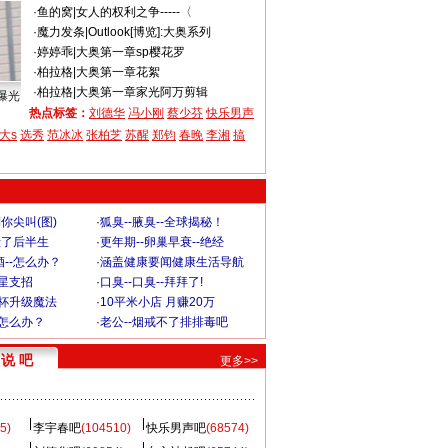
·
鱼的窝
|
女人的权利之争-----〈
·
魔力发条
|
Outlook[博览]:大奥系列
·
婷婷乖
|
大奥第一章sp樱花罗
·
柏拉格
|
大奥第一章花絮
·
柏拉格
|
大奥第一章家光阿万剪辑
曝光
热点标签：
刘德华
冯小刚
蔡少芬
快乐男声
大s
选秀
范冰冰
张柏芝
苏醒
郑钧
春晚
李湘
搞
你尖叫(图)
·
狐臭--腋臭--全球揭秘！
毁了后半生
·
更年期--卵巢早衰--绝经
--怎么办？
·
涵盖健康要闻健康生活导航
明星支招
·
口臭--口臭--拜拜了!
罩杯升级魔法
·
10平米小店 月赚20万
-怎么办？
·
老公--烟戒不了排排毒吧
说 吧
更多>>
5)
李宇春吧
(104510)
快乐男声吧
(68574)