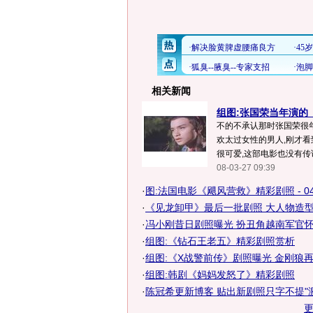
相关新闻
组图:张国荣当年演的
不的不承认那时张国荣很年
欢太过女性的男人,刚才看
很可爱,这部电影也没有传说
08-03-27 09:39
·
图:法国电影《飓风营救》精彩剧照 - 0
·
《见龙卸甲》最后一批剧照 大人物造
·
冯小刚昔日剧照曝光 扮丑角越南军官
·
组图:《钻石王老五》精彩剧照赏析
·
组图:《X战警前传》剧照曝光 金刚狼
·
组图:韩剧《妈妈发怒了》精彩剧照
·
陈冠希更新博客 贴出新剧照只字不提"