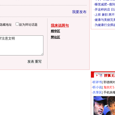
·
睡觉减肥--瘦到
·
开这样的店 日进
我要发布
·
上班 兼职 两
·
健康与美丽完
隐藏地址
设为辩论话题
·
为健康行业撑
我来说两句
精华区
辩论区
·
听评书
|
郭德纲
·
听小说
|
鬼吹灯1
·
共享区
|
手机病