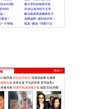
你尖叫(图)
·
吸引异性的秘密武器
3000
·
45岁以前停经不正常
不误！
·
解决脸黄脾虚腰痛良方
美展现！
·
泡脚减肥--瘦到你叫停！
起一片明镜
·
狐臭--腋臭--09新疗法
更多>>
对口相声集
杜拉拉升职记
张震讲故事
红楼梦
-精绝古城
世界名著
平凡的世界
货币战争2
毒杀毒专家
经典手机游游格斗集
福彩3D走势图