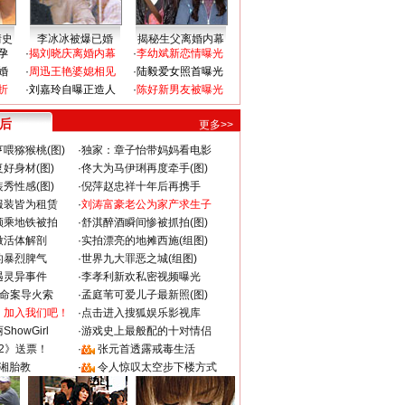
情史
李冰冰被爆已婚
揭秘生父离婚内幕
孕
·
揭刘晓庆离婚内幕
·
李幼斌新恋情曝光
婚
·
周迅王艳婆媳相见
·
陆毅爱女照首曝光
折
·
刘嘉玲自曝正造人
·
陈好新男友被曝光
 后
更多>>
喂猕猴桃(图)
·
独家：章子怡带妈妈看电影
好身材(图)
·
佟大为马伊琍再度牵手(图)
秀性感(图)
·
倪萍赵忠祥十年后再携手
服装皆为租赁
·
刘涛富豪老公为家产求生子
颜乘地铁被拍
·
舒淇醉酒瞬间惨被抓拍(图)
做活体解剖
·
实拍漂亮的地摊西施(组图)
的暴烈脾气
·
世界九大罪恶之城(组图)
遇灵异事件
·
李孝利新欢私密视频曝光
成命案导火索
·
孟庭苇可爱儿子最新照(图)
：加入我们吧！
·
点击进入搜狐娱乐影视库
howGirl
·
游戏史上最般配的十对情侣
2》送票！
·
张元首透露戒毒生活
湘胎教
·
令人惊叹太空步下楼方式