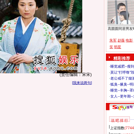
高圆圆同居男友
朱军
赵薇
电影
笑
明星
精彩推荐
·
睡觉减肥--瘦到
·
莫让“打呼噜”
(责任编辑：宋宋)
·
老公戒不了烟酒
[
我来说两句
]
·
狐臭--腋臭--
·
睡觉--丰胸--
·
女人--更年期-
说 吧 排 行
上证指数
(7744