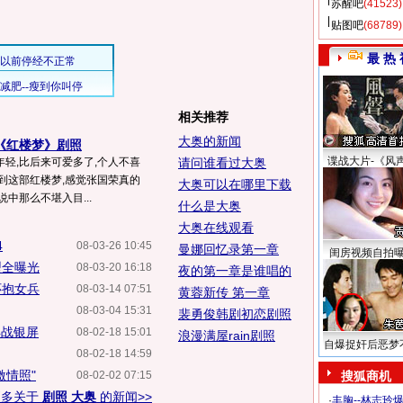
苏醒吧
(41523)
贴图吧
(68789)
最 热 
相关推荐
大奥的新闻
《红楼梦》剧照
谍战大片-《风
轻,比后来可爱多了,个人不喜
请问谁看过大奥
到这部红楼梦,感觉张国荣真的
大奥可以在哪里下载
中那么不堪入目...
什么是大奥
大奥在线观看
4
08-03-26 10:45
曼娜回忆录第一章
闺房视频自拍
型全曝光
08-03-20 16:18
夜的第一章是谁唱的
怀抱女兵
08-03-14 07:51
黄蓉新传 第一章
08-03-04 15:31
裴勇俊韩剧初恋剧照
再战银屏
08-02-18 15:01
浪漫满屋rain剧照
自爆捉奸后恶梦
08-02-18 14:59
激情照"
08-02-02 07:15
搜狐商机
更多关于
剧照 大奥
的新闻>>
·
丰胸--林志玲