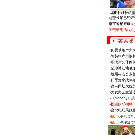
揭田壮壮徐帆
·
赵薇被爆已经怀
·
李宇春爆遭母逼
·
圣诞节明信片八
茶 余 饭
·
何炅获地产大亨
·
陈慧琳产后恢复
·
殷桃街头休闲装
·
范冰冰红地毯
·
姚晨与老公素
·
日军竟拿战俘
·
盘点网坛大腕
·
美女办公室遭
·
《Nobody》
·
搜狐娱乐招聘
·
台北电玩展靓丽S
·
《变形金刚
·
王岳伦爆李