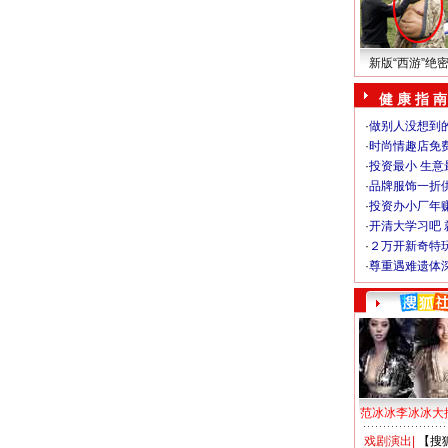
新版“西游”绝
健 康 指 南
·
做别人没想到的
·
时尚情趣店免
·
投资最小 生意
·
品牌服饰一折
·
投资办小厂年
·
开清大学习吧 
·
２万开新奇特
·
尊重遇难遗体
范冰冰李冰冰大
戏剧演出
|
【搜