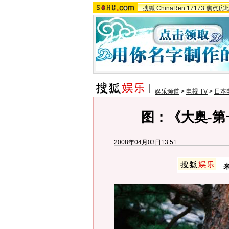
搜狐
ChinaRen
17173
焦点房
娱乐频道
>
电视 TV
>
日本
图：《大奥-第
2008年04月03日13:51