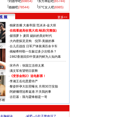
刘德华吧
(69854)
东方神起吧
(65744)
婚姻吧
(78544)
37℃女人吧
(6985)
视 频
更多>>
·
独家首播:大秦帝国
范冰冰-金大班
·
在线看超高收视大戏:
蜗居(完整版)
·
倔强萝卜
麦田
媳妇的美好时代
·
大内密探灵灵狗
倪萍-美丽的事
·
台儿庄战役 日军尸体装满百余卡车
声》
·
揭秘希特勒一生躲过多少次暗杀？
·
1982香港回归中英谈判鲜为人知内幕
·
宋丹丹：张国立活得太累
·
满文军有望明日获释
曝光
·
《变形金刚2》送电影票！
·
李湘王岳伦恩爱待产
·
黎姿怀孕大肚照曝光 月用30万安胎
·
阿娇懒理冠希返港:不关我的事
·
古巨基：我与霆锋都是一哥
不断
爆丰胸秘诀
·
减肥--小肚子赘肉没了