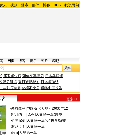
女人
-
视频
-
播客
-
邮件
-
博客
-
BBS
-
我说两句
闻
网页
博客
音乐
图片
说吧
长
邓玉娇失踪
朝鲜军事演习
日本兵赎罪
改温总讲话
夏日减肥秘方
日本瘦脸法
中共卧底结局
慈禧不快乐
侵略中国报告
更多>>
·
幕府教皇
|
电影版《大奥》2006年12
·
绯月的小
|
[原创]大奥第一章(兼华
·
心灵深处
|
大奥第一章^o^我喜欢(转
·
君だけを
|
大奥第一章
·
dgfjj
|
大奥第一章
上学