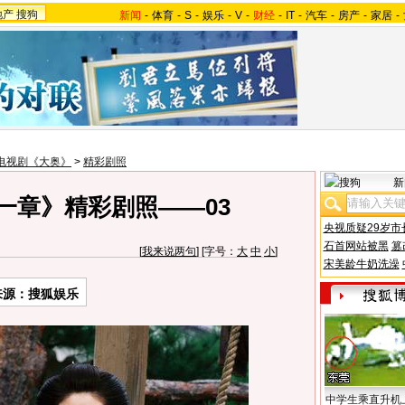
地产
搜狗
新闻
-
体育
-
S
-
娱乐
-
V
-
财经
-
IT
-
汽车
-
房产
-
家居
-
电视剧《大奥》
>
精彩剧照
新
一章》精彩剧照——03
央视质疑29岁市
石首网站被黑
篡
[
我来说两句
] [字号：
大
中
小
]
宋美龄牛奶洗澡
来源：搜狐娱乐
中学生乘直升机