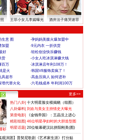
密照
王菲小女儿李嫣曝光
酒井法子痛哭谢罪
生意 图
·
孕妈妈美腹火爆加盟中
费加盟
·
9元内衣 一折供货
最好
·
轻松创业快乐赚钱
供货
·
小女人吃冰淇淋赚大钱
赚百万
·
冰淇淋店年利108万！
就是火
·
韩国V8服饰卖疯了！
玩具超市
·
高血压病人 如何进补
深埋代替火化
·
六毛钱成本 年利润100万
更多>>
热门八卦
|
十大明星脸女模揭晓（组图）
八卦爆料
|
刘欢与美女主持情史大曝光
第壹电影
|
《金钱帝国》：王晶没上进心
精彩组图
|
46位明星孕妇时的大胆造型图
明星话题
|
20位银幕硬汉比拼阳刚美(图)
撞衫
狐观演团】普契尼歌剧《艺术家生涯》打分贴