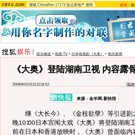
搜狐
ChinaRen
17173
焦点房地产
搜狗
新闻
-
体
娱乐频道
>
电视 TV
>
日本电视剧《大奥》
>
相关新闻
《大奥》登陆湖南卫视 内容露骨
2008年03月31日16:52
[
我来
来源：金羊网-新快报
继《大长今》、《金枝欲孽》等引进剧之
晚10∶00日本宫闱大戏《大奥》将登陆湖南
前在日本和香港放映时，《大奥》曾面临内