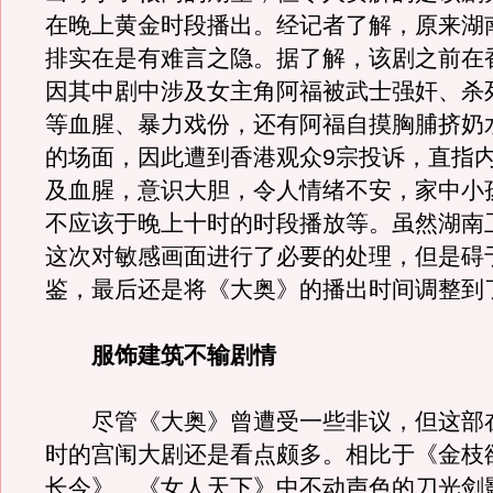
在晚上黄金时段播出。经记者了解，原来湖
排实在是有难言之隐。据了解，该剧之前在
因其中剧中涉及女主角阿福被武士强奸、杀
等血腥、暴力戏份，还有阿福自摸胸脯挤奶
的场面，因此遭到香港观众9宗投诉，直指
及血腥，意识大胆，令人情绪不安，家中小
不应该于晚上十时的时段播放等。虽然湖南
这次对敏感画面进行了必要的处理，但是碍
鉴，最后还是将《大奥》的播出时间调整到了
服饰建筑不输剧情
尽管《大奥》曾遭受一些非议，但这部
时的宫闱大剧还是看点颇多。相比于《金枝
长今》、《女人天下》中不动声色的刀光剑