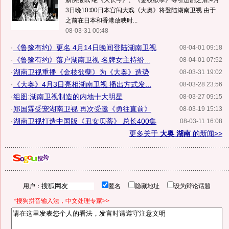
新快报讯 继《大长今》、《金枝欲孽》等引进剧之后,4月
3日晚10∶00日本宫闱大戏《大奥》将登陆湖南卫视.由于
之前在日本和香港放映时...
08-03-31 00:48
·
《鲁豫有约》更名 4月14日晚间登陆湖南卫视
08-04-01 09:18
·
《鲁豫有约》落户湖南卫视 名牌女主持纷...
08-04-01 07:52
·
湖南卫视重播《金枝欲孽》为《大奥》造势
08-03-31 19:02
·
《大奥》4月3日亮相湖南卫视 播出方式发...
08-03-28 23:56
·
组图:湖南卫视制造的内地十大明星
08-03-27 09:15
·
郑国霖受宠湖南卫视 再次受邀《勇往直前》
08-03-19 15:13
·
湖南卫视打造中国版《丑女贝蒂》 总长400集
08-03-11 16:08
更多关于
大奥 湖南
的新闻>>
用户：
匿名
隐藏地址
设为辩论话题
*搜狗拼音输入法，中文处理专家>>