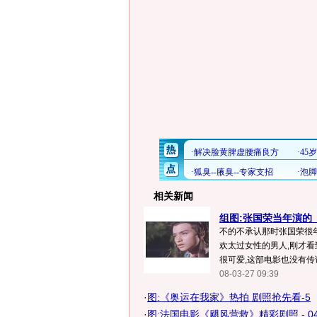
相关新闻
组图:张国荣当年演的
不的不承认那时张国荣很年
欢太过女性的男人,刚才看
很可爱,这部电影也没有传说
08-03-27 09:39
·
图:《奥运在我家》热拍 剧照抢先看-5
·
图:法国电影《飓风营救》精彩剧照 - 0