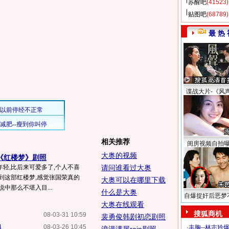
苏醒吧
(41523)
贴图吧
(68789)
最 热 
谍战大片-《风
相关推荐
闺房视频自拍
大奥的视频
《红楼梦》剧照
轻,比后来可爱多了,个人不喜
请问谁看过大奥
到这部红楼梦,感觉张国荣真的
大奥可以在哪里下载
中那么不堪入目...
什么是大奥
自爆捉奸后恶梦
大奥在线观看
搜狐商机
08-03-31 10:59
裴勇俊韩剧初恋剧照
4
08-03-26 10:45
·
丰胸--林志玲