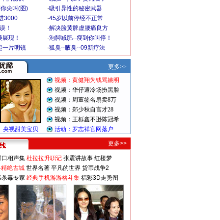
你尖叫(图)
·
吸引异性的秘密武器
3000
·
45岁以前停经不正常
不误！
·
解决脸黄脾虚腰痛良方
美展现！
·
泡脚减肥--瘦到你叫停！
起一片明镜
·
狐臭--腋臭--09新疗法
更多>>
对口相声集
杜拉拉升职记
张震讲故事
红楼梦
-精绝古城
世界名著
平凡的世界
货币战争2
毒杀毒专家
经典手机游游格斗集
福彩3D走势图