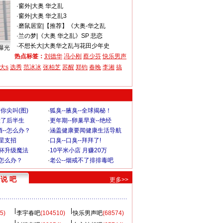
·
窗外
|
大奥 华之乱
·
窗外
|
大奥 华之乱3
·
磨鼠居室
|
【推荐】《大奥-华之乱
·
兰の梦
|
《大奥 华之乱》SP 悲恋
·
不想长大
|
大奥华之乱与花田少年史
曝光
热点标签：
刘德华
冯小刚
蔡少芬
快乐男声
大s
选秀
范冰冰
张柏芝
苏醒
郑钧
春晚
李湘
搞
你尖叫(图)
·
狐臭--腋臭--全球揭秘！
毁了后半生
·
更年期--卵巢早衰--绝经
--怎么办？
·
涵盖健康要闻健康生活导航
明星支招
·
口臭--口臭--拜拜了!
罩杯升级魔法
·
10平米小店 月赚20万
-怎么办？
·
老公--烟戒不了排排毒吧
说 吧
更多>>
5)
李宇春吧
(104510)
快乐男声吧
(68574)