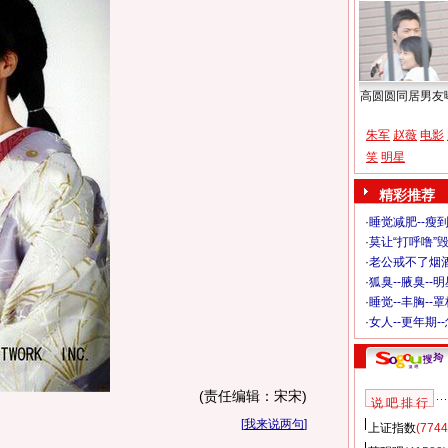
高圆圆同居男友
朱军
赵薇
电影
笑
明星
精彩推荐
·
睡觉减肥--瘦到
·
莫让“打呼噜”
·
老公戒不了烟酒
·
狐臭--腋臭--
·
睡觉--丰胸--
·
女人--更年期-
(责任编辑：宋宋)
说 吧 排 行
[
我来说两句
]
上证指数
(7744