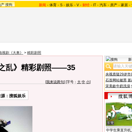
地产
搜狗
新闻
-
体育
-
S
-
娱乐
-
V
-
财经
-
IT
-
汽车
-
房产
-
家居
-
电视剧《大奥》
>
精彩剧照
新
之乱》精彩剧照——35
央视质疑29岁市
石首网站被黑
篡
[
我来说两句
] [字号：
大
中
小
]
宋美龄牛奶洗澡
来源：搜狐娱乐
中学生乘直升机