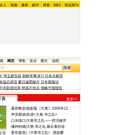
女人
-
视频
-
播客
-
邮件
-
博客
-
BBS
-
我说两句
闻
网页
博客
音乐
图片
说吧
长
邓玉娇失踪
朝鲜军事演习
日本兵赎罪
改温总讲话
夏日减肥秘方
日本瘦脸法
中共卧底结局
慈禧不快乐
侵略中国报告
更多>>
·
幕府教皇
|
电影版《大奥》2006年12
·
声灵图谈
|
笑谈<大奥-华之乱>
·
口水喵口
|
大奥华之乱——挥泪修罗
·
播种的喵
|
大奥-华之乱,最近看的连
·
爱在瘟疫
|
《大奥华之乱》:滴血樱
上学