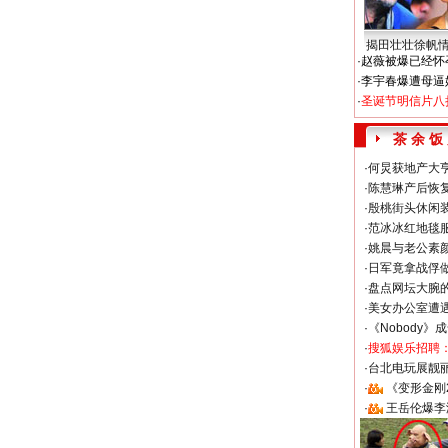
揭田壮壮徐帆
·
赵薇被爆已经怀
·
李宇春爆遭母逼
·
圣诞节明信片八
茶 余 饭
·
何炅获地产大亨
·
陈慧琳产后恢复
·
殷桃街头休闲装
·
范冰冰红地毯
·
姚晨与老公素
·
日军竟拿战俘
·
盘点网坛大腕
·
美女办公室遭
·
《Nobody》
·
搜狐娱乐招聘
·
台北电玩展靓丽S
·
《变形金刚
·
王岳伦爆李