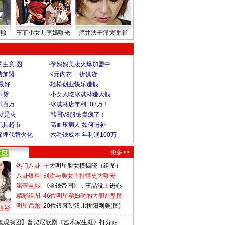
密照
王菲小女儿李嫣曝光
酒井法子痛哭谢罪
生意 图
·
孕妈妈美腹火爆加盟中
费加盟
·
9元内衣 一折供货
最好
·
轻松创业快乐赚钱
供货
·
小女人吃冰淇淋赚大钱
赚百万
·
冰淇淋店年利108万！
就是火
·
韩国V8服饰卖疯了！
玩具超市
·
高血压病人 如何进补
深埋代替火化
·
六毛钱成本 年利润100万
更多>>
热门八卦
|
十大明星脸女模揭晓（组图）
八卦爆料
|
刘欢与美女主持情史大曝光
第壹电影
|
《金钱帝国》：王晶没上进心
精彩组图
|
46位明星孕妇时的大胆造型图
明星话题
|
20位银幕硬汉比拼阳刚美(图)
撞衫
狐观演团】普契尼歌剧《艺术家生涯》打分贴