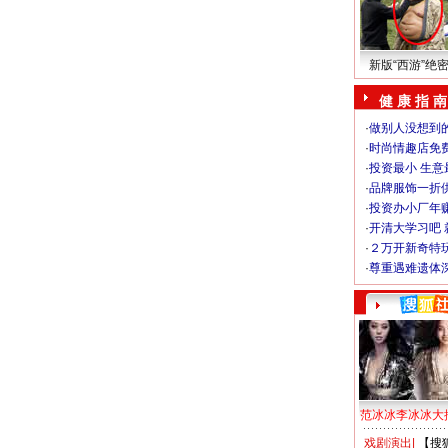
新版“西游”绝
健 康 指 南
·
做别人没想到的
·
时尚情趣店免
·
投资最小 生意
·
品牌服饰一折
·
投资办小厂年
·
开清大学习吧 
·
２万开新奇特
·
尊重遇难遗体
范冰冰李冰冰大
戏剧演出
|
【搜