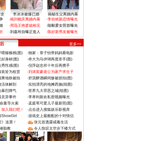
情史
李冰冰被爆已婚
揭秘生父离婚内幕
孕
·
揭刘晓庆离婚内幕
·
李幼斌新恋情曝光
婚
·
周迅王艳婆媳相见
·
陆毅爱女照首曝光
折
·
刘嘉玲自曝正造人
·
陈好新男友被曝光
 后
更多>>
喂猕猴桃(图)
·
独家：章子怡带妈妈看电影
好身材(图)
·
佟大为马伊琍再度牵手(图)
秀性感(图)
·
倪萍赵忠祥十年后再携手
服装皆为租赁
·
刘涛富豪老公为家产求生子
颜乘地铁被拍
·
舒淇醉酒瞬间惨被抓拍(图)
做活体解剖
·
实拍漂亮的地摊西施(组图)
的暴烈脾气
·
世界九大罪恶之城(组图)
遇灵异事件
·
李孝利新欢私密视频曝光
成命案导火索
·
孟庭苇可爱儿子最新照(图)
：加入我们吧！
·
点击进入搜狐娱乐影视库
howGirl
·
游戏史上最般配的十对情侣
2》送票！
·
张元首透露戒毒生活
湘胎教
·
令人惊叹太空步下楼方式