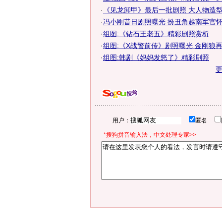
·
《见龙卸甲》最后一批剧照 大人物造
·
冯小刚昔日剧照曝光 扮丑角越南军官
·
组图:《钻石王老五》精彩剧照赏析
·
组图:《X战警前传》剧照曝光 金刚狼
·
组图:韩剧《妈妈发怒了》精彩剧照
用户：
匿名
*搜狗拼音输入法，中文处理专家>>