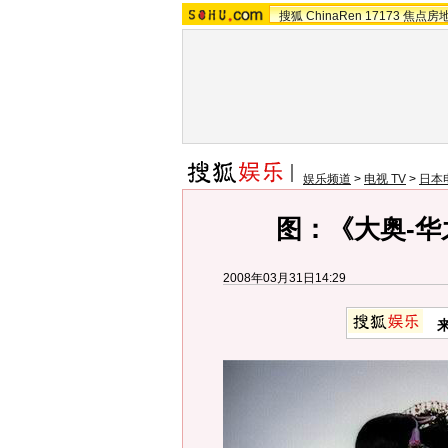
搜狐
ChinaRen
17173
焦点房
娱乐频道
>
电视 TV
>
日本
图：《大奥-华
2008年03月31日14:29