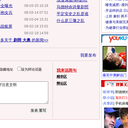
浪漫满屋rain剧照
·
睡觉减肥--瘦到
型全曝光
08-03-20 16:18
马德钟佘诗曼剧照
·
开这样的店 日进
怀抱女兵
08-03-14 07:51
平定安史之乱是谁
·
上班 兼职 两
08-03-04 15:31
什么是三藩之乱
·
健康与美丽完
再战银屏
08-02-18 15:01
·
为健康行业撑
08-02-18 14:59
更多关于
剧照 大奥
的新闻>>
我要发布
隐藏地址
设为辩论话题
我来说两句
精华区
辩论区
·
听评书
|
郭德纲
·
听小说
|
鬼吹灯1
·
共享区
|
手机病