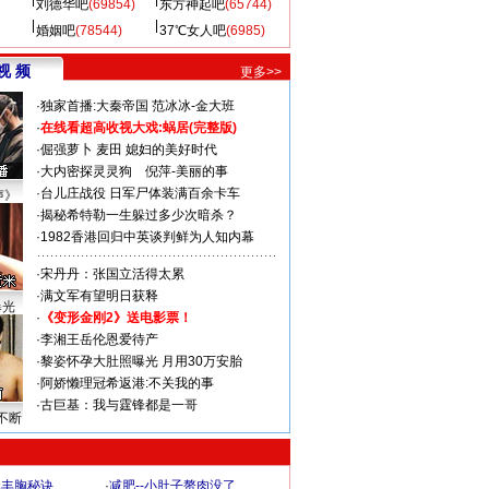
刘德华吧
(69854)
东方神起吧
(65744)
婚姻吧
(78544)
37℃女人吧
(6985)
视 频
更多>>
·
独家首播:大秦帝国
范冰冰-金大班
·
在线看超高收视大戏:
蜗居(完整版)
·
倔强萝卜
麦田
媳妇的美好时代
·
大内密探灵灵狗
倪萍-美丽的事
·
台儿庄战役 日军尸体装满百余卡车
声》
·
揭秘希特勒一生躲过多少次暗杀？
·
1982香港回归中英谈判鲜为人知内幕
·
宋丹丹：张国立活得太累
·
满文军有望明日获释
曝光
·
《变形金刚2》送电影票！
·
李湘王岳伦恩爱待产
·
黎姿怀孕大肚照曝光 月用30万安胎
·
阿娇懒理冠希返港:不关我的事
·
古巨基：我与霆锋都是一哥
不断
爆丰胸秘诀
·
减肥--小肚子赘肉没了