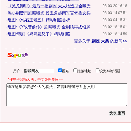
·
《见龙卸甲》最后一批剧照 大人物造型全曝光
08-03-20 16:18
·
冯小刚昔日剧照曝光 扮丑角越南军官怀抱女兵
08-03-14 07:51
·
组图:《钻石王老五》精彩剧照赏析
08-03-04 15:31
·
组图:《X战警前传》剧照曝光 金刚狼再战银屏
08-02-18 15:01
·
组图:韩剧《妈妈发怒了》精彩剧照
08-02-18 14:59
更多关于
剧照 大奥
的新闻>>
用户：
匿名
隐藏地址
设为辩论话题
*搜狗拼音输入法，中文处理专家>>