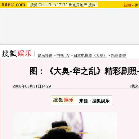
搜狐
ChinaRen
17173
焦点房地产
搜狗
新闻
-
体
娱乐频道
>
电视 TV
>
日本电视剧《大奥》
>
精彩剧照
图：《大奥-华之乱》精彩剧照
2008年03月31日14:29
[
我来
来源：搜狐娱乐