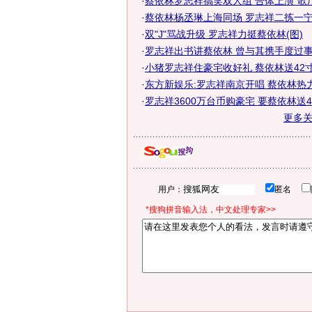
·
蔡依林罗志祥搞笑双人组 合体上演"歌
·
蔡依林杨丞琳上海同场 罗志祥二拣一
·
双"J"骂战升级 罗志祥力挺蔡依林(图)
·
罗志祥出书讲蔡依林 曾与其携手度过事业
·
小猪罗志祥住豪宅收好礼 蔡依林送42寸彩
·
东方新娱乐:罗志祥南京开唱 蔡依林热
·
罗志祥3600万台币购豪宅 要蔡依林送
更多
用户：
匿名
*搜狗拼音输入法，中文处理专家>>