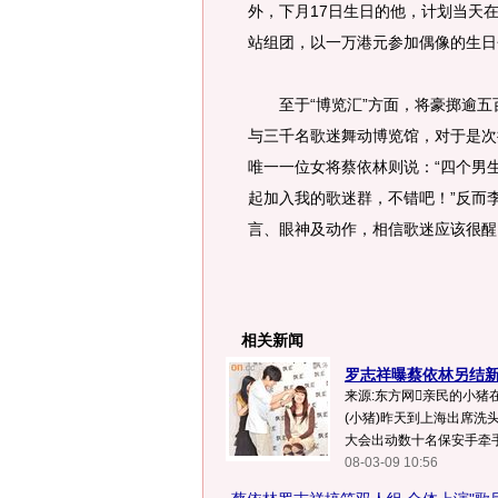
外，下月17日生日的他，计划当天在
站组团，以一万港元参加偶像的生日
至于“博览汇”方面，将豪掷逾五百
与三千名歌迷舞动博览馆，对于是次
唯一一位女将蔡依林则说：“四个男
起加入我的歌迷群，不错吧！”反而
言、眼神及动作，相信歌迷应该很醒目
相关新闻
罗志祥曝蔡依林另结新欢
来源:东方网亲民的小猪在
(小猪)昨天到上海出席洗头
大会出动数十名保安手牵手筑
08-03-09 10:56