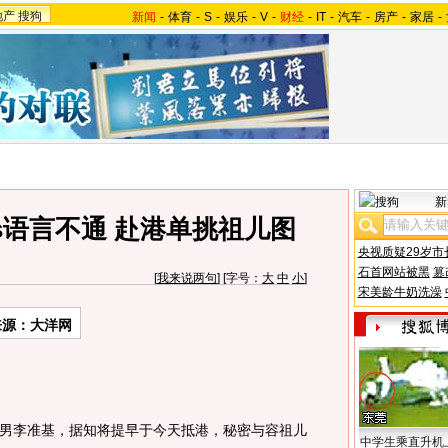
地产
搜狗
新闻
-
体育
-
S
-
娱乐
-
V
-
财经
-
IT
-
汽车
-
房产
-
家居
-
新
s语言不通 赴港单挑祖儿图
央视质疑29岁市
石首网站被黑
篡
[
我来说两句
] [字号：
大
中
小
]
宋美龄牛奶洗澡
来源：大洋网
李准基，据知将提早于今天抵港，秘密与容祖儿
中学生乘直升机