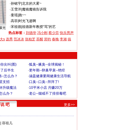
·
孙铭宇
|
北京的大雾~
·
王雪洋
|
魔镜魔镜告诉我
·
童瑶
|
跑~~
·
高菲
|
时光飞逝啊
·
宋祖德
|
祖德新年教授“骂”的艺
曝光
热点标签：
刘德华
冯小刚
蔡少芬
快乐男声
大s
选秀
范冰冰
张柏芝
苏醒
郑钧
春晚
李湘
搞
你尖叫(图)
·
狐臭--腋臭--全球揭秘！
毁了后半生
·
更年期--卵巢早衰--绝经
--怎么办？
·
涵盖健康要闻健康生活导航
明星支招
·
口臭--口臭--拜拜了!
罩杯升级魔法
·
10平米小店 月赚20万
-怎么办？
·
老公--烟戒不了排排毒吧
说 吧
更多>>
|
容祖儿