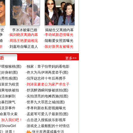
情史
李冰冰被爆已婚
揭秘生父离婚内幕
孕
·
揭刘晓庆离婚内幕
·
李幼斌新恋情曝光
婚
·
周迅王艳婆媳相见
·
陆毅爱女照首曝光
折
·
刘嘉玲自曝正造人
·
陈好新男友被曝光
 后
更多>>
喂猕猴桃(图)
·
独家：章子怡带妈妈看电影
好身材(图)
·
佟大为马伊琍再度牵手(图)
秀性感(图)
·
倪萍赵忠祥十年后再携手
服装皆为租赁
·
刘涛富豪老公为家产求生子
颜乘地铁被拍
·
舒淇醉酒瞬间惨被抓拍(图)
做活体解剖
·
实拍漂亮的地摊西施(组图)
的暴烈脾气
·
世界九大罪恶之城(组图)
遇灵异事件
·
李孝利新欢私密视频曝光
成命案导火索
·
孟庭苇可爱儿子最新照(图)
：加入我们吧！
·
点击进入搜狐娱乐影视库
howGirl
·
游戏史上最般配的十对情侣
2》送票！
·
张元首透露戒毒生活