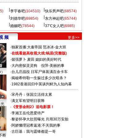
5)
李宇春吧
(104510)
快乐男声吧
(68574)
刘德华吧
(69854)
东方神起吧
(65744)
婚姻吧
(78544)
37℃女人吧
(6985)
视 频
更多>>
·
独家首播:大秦帝国
范冰冰-金大班
·
在线看超高收视大戏:
蜗居(完整版)
·
倔强萝卜
麦田
媳妇的美好时代
·
大内密探灵灵狗
倪萍-美丽的事
·
台儿庄战役 日军尸体装满百余卡车
声》
·
揭秘希特勒一生躲过多少次暗杀？
·
1982香港回归中英谈判鲜为人知内幕
·
宋丹丹：张国立活得太累
·
满文军有望明日获释
曝光
·
《变形金刚2》送电影票！
·
李湘王岳伦恩爱待产
·
黎姿怀孕大肚照曝光 月用30万安胎
·
阿娇懒理冠希返港:不关我的事
·
古巨基：我与霆锋都是一哥
不断