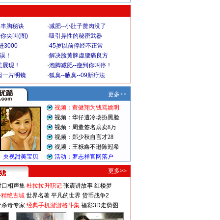
爆丰胸秘诀
·
减肥--小肚子赘肉没了
你尖叫(图)
·
吸引异性的秘密武器
3000
·
45岁以前停经不正常
不误！
·
解决脸黄脾虚腰痛良方
美展现！
·
泡脚减肥--瘦到你叫停！
起一片明镜
·
狐臭--腋臭--09新疗法
更多>>
对口相声集
杜拉拉升职记
张震讲故事
红楼梦
-精绝古城
世界名著
平凡的世界
货币战争2
毒杀毒专家
经典手机游游格斗集
福彩3D走势图