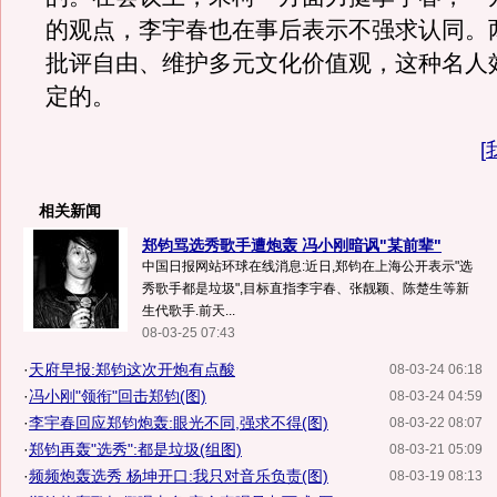
的观点，李宇春也在事后表示不强求认同。
批评自由、维护多元文化价值观，这种名人
定的。
[
相关新闻
郑钧骂选秀歌手遭炮轰 冯小刚暗讽"某前辈"
中国日报网站环球在线消息:近日,郑钧在上海公开表示"选
秀歌手都是垃圾",目标直指李宇春、张靓颖、陈楚生等新
生代歌手.前天...
08-03-25 07:43
·
天府早报:郑钧这次开炮有点酸
08-03-24 06:18
·
冯小刚"领衔"回击郑钧(图)
08-03-24 04:59
·
李宇春回应郑钧炮轰:眼光不同,强求不得(图)
08-03-22 08:07
·
郑钧再轰"选秀":都是垃圾(组图)
08-03-21 05:09
·
频频炮轰选秀 杨坤开口:我只对音乐负责(图)
08-03-19 08:13