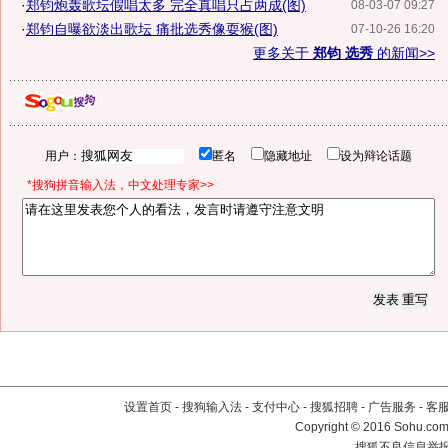
·
郑钧炮轰歌坛假唱太多 完全真唱只占两成(图)
08-03-07 09:27
·
郑钧自曝欲淡出歌坛 痛批选秀像耍猴(图)
07-10-26 16:20
更多关于
郑钧 选秀
的新闻>>
用户：
匿名
隐藏地址
设为辩论话题
*搜狗拼音输入法，中文处理专家>>
设置首页
-
搜狗输入法
-
支付中心
-
搜狐招聘
-
广告服务
-
客
Copyright
©
2016 Sohu.com 
搜狐不良信息举